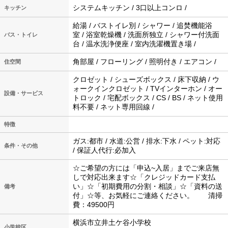
システムキッチン / 3口以上コンロ /
キッチン
給湯 / バストイレ別 / シャワー / 追焚機能浴
室 / 浴室乾燥機 / 洗面所独立 / シャワー付洗面
バス・トイレ
台 / 温水洗浄便座 / 室内洗濯機置き場 /
角部屋 / フローリング / 照明付き / エアコン /
住空間
クロゼット / シューズボックス / 床下収納 / ウ
ォークインクロゼット / TVインターホン / オー
設備・サービス
トロック / 宅配ボックス / CS / BS / ネット使用
料不要 / ネット専用回線 /
特徴
ガス:都市 / 水道:公営 / 排水:下水 / ペット:対応
条件・その他
/ 保証人代行:必加入
☆ご希望の方には「申込~入居」までご来店無
しで対応出来ます☆「クレジッドカード支払
い」☆「初期費用の分割・相談」☆「資料の送
備考
付」☆等、お気軽にご連絡ください。 清掃
費：49500円
横浜市立井土ケ谷小学校
小学校区