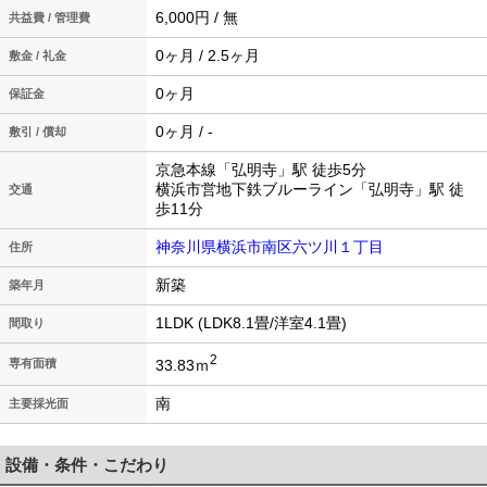
6,000円 / 無
共益費 / 管理費
0ヶ月 / 2.5ヶ月
敷金 / 礼金
0ヶ月
保証金
0ヶ月 / -
敷引 / 償却
京急本線「弘明寺」駅 徒歩5分
横浜市営地下鉄ブルーライン「弘明寺」駅 徒
交通
歩11分
神奈川県横浜市南区六ツ川１丁目
住所
新築
築年月
1LDK (LDK8.1畳/洋室4.1畳)
間取り
2
33.83ｍ
専有面積
南
主要採光面
設備・条件・こだわり