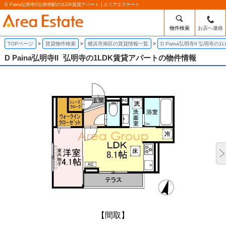
D Paina弘明寺II弘明寺駅の1LDK賃貸アパート | エリアエステート
物件検索
お店へ連絡
TOPページ
賃貸物件検索
横浜市南区の賃貸情報一覧
D Paina弘明寺II 弘明寺の
D Paina弘明寺II
弘明寺の1LDK賃貸アパートの物件情報
【間取】