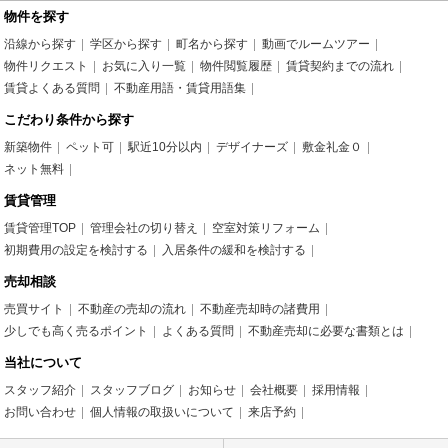
物件を探す
沿線から探す
学区から探す
町名から探す
動画でルームツアー
物件リクエスト
お気に入り一覧
物件閲覧履歴
賃貸契約までの流れ
賃貸よくある質問
不動産用語・賃貸用語集
こだわり条件から探す
新築物件
ペット可
駅近10分以内
デザイナーズ
敷金礼金０
ネット無料
賃貸管理
賃貸管理TOP
管理会社の切り替え
空室対策リフォーム
初期費用の設定を検討する
入居条件の緩和を検討する
売却相談
売買サイト
不動産の売却の流れ
不動産売却時の諸費用
少しでも高く売るポイント
よくある質問
不動産売却に必要な書類とは
当社について
スタッフ紹介
スタッフブログ
お知らせ
会社概要
採用情報
お問い合わせ
個人情報の取扱いについて
来店予約