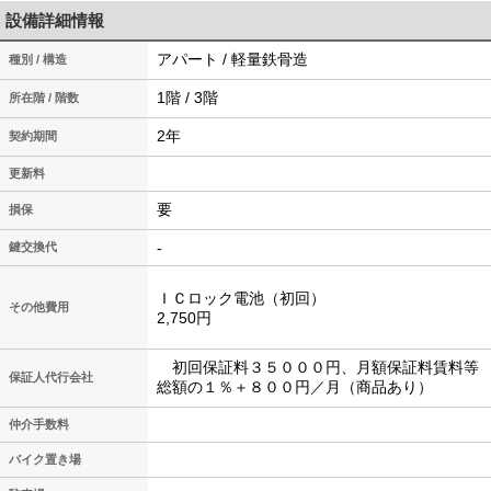
設備詳細情報
アパート / 軽量鉄骨造
種別 / 構造
1階 / 3階
所在階 / 階数
2年
契約期間
更新料
要
損保
-
鍵交換代
ＩＣロック電池（初回）
その他費用
2,750円
初回保証料３５０００円、月額保証料賃料等
保証人代行会社
総額の１％＋８００円／月（商品あり）
仲介手数料
バイク置き場