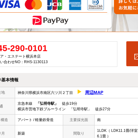
45-290-0101
ア・エステート横浜本店
い合わせNO：RHS-1130113
件基本情報
周辺MAP
在地
神奈川県横浜市南区六ツ川２丁目
京急本線
「弘明寺駅」
徒歩19分
通
横浜市営地下鉄ブルーライン 「弘明寺駅」 徒歩27分
/ 構造
アパート / 軽量鉄骨造
主要採光面
南
1LDK（ LDK11.1畳/洋室
年月
新築
間取り
6.1畳 ）