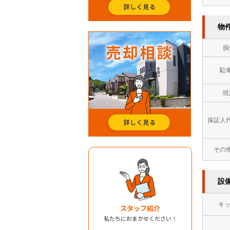
物
損
駐
現
保証人
その
設
キ
スタッフ紹介
私たちにおまかせください！