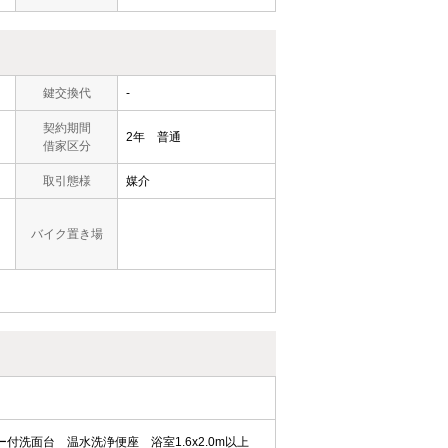
鍵交換代
-
契約期間
2年 普通
借家区分
取引態様
媒介
バイク置き場
ー付洗面台
温水洗浄便座
浴室1.6x2.0m以上