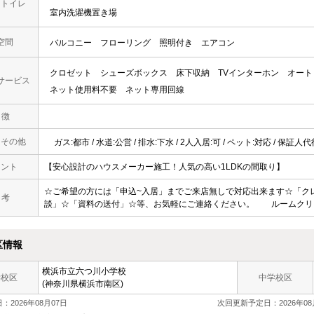
・トイレ
室内洗濯機置き場
空間
バルコニー
フローリング
照明付き
エアコン
クロゼット
シューズボックス
床下収納
TVインターホン
オート
サービス
ネット使用料不要
ネット専用回線
 徴
・その他
ガス:都市 / 水道:公営 / 排水:下水 / 2人入居:可 / ペット:対応 / 保証人
メント
【安心設計のハウスメーカー施工！人気の高い1LDKの間取り】
☆ご希望の方には「申込~入居」までご来店無しで対応出来ます☆「ク
 考
談」☆「資料の送付」☆等、お気軽にご連絡ください。 ルームクリー
区情報
横浜市立六つ川小学校
学校区
中学校区
(神奈川県横浜市南区)
：2026年08月07日
次回更新予定日：2026年08