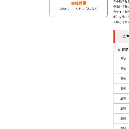
※各種情報
会社概要
※物件情報
連絡先、アクセス方法など
当サイト物
度】を元に
正確とは言
こ
所在階
1階
1階
1階
1階
2階
2階
2階
2階