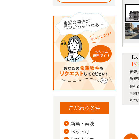
【ス
【安
神奈
新築
物件の
※お部
気にな
こだわり条件
新築・築浅
ペット可