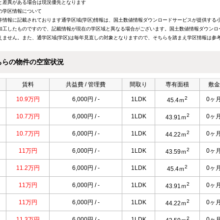
と差異がある場合は現況優先となります
の学区情報について
件情報に記載されております通学区域(学区)情報は、国土数値情報ダウンロードサービスが提供する小学
加工したものですので、記載情報が現在の学区域と異なる場合がございます。国土数値情報ダウンロ
えません。また、通学区域(学区)は毎年見直しの対象となりますので、そちらを踏まえ学区情報は参
ちらの物件の空室状況
賃料
共益費 / 管理費
間取り
専有面積
敷金
2
10.9万円
6,000円 / -
1LDK
0ヶ
45.4ｍ
2
10.7万円
6,000円 / -
1LDK
0ヶ
43.91ｍ
2
10.7万円
6,000円 / -
1LDK
0ヶ
44.22ｍ
2
11万円
6,000円 / -
1LDK
0ヶ
43.59ｍ
2
11.2万円
6,000円 / -
1LDK
0ヶ
45.4ｍ
2
11万円
6,000円 / -
1LDK
0ヶ
43.91ｍ
2
11万円
6,000円 / -
1LDK
0ヶ
44.22ｍ
2
11.3万円
6,000円 / -
1LDK
0ヶ