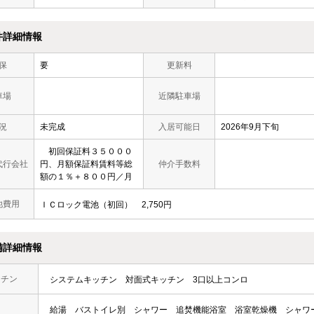
件詳細情報
保
要
更新料
車場
近隣駐車場
況
未完成
入居可能日
2026年9月下旬
初回保証料３５０００
代行会社
円、月額保証料賃料等総
仲介手数料
額の１％＋８００円／月
他費用
ＩＣロック電池（初回）
2,750円
備詳細情報
ッチン
システムキッチン
対面式キッチン
3口以上コンロ
給湯
バストイレ別
シャワー
追焚機能浴室
浴室乾燥機
シャワ