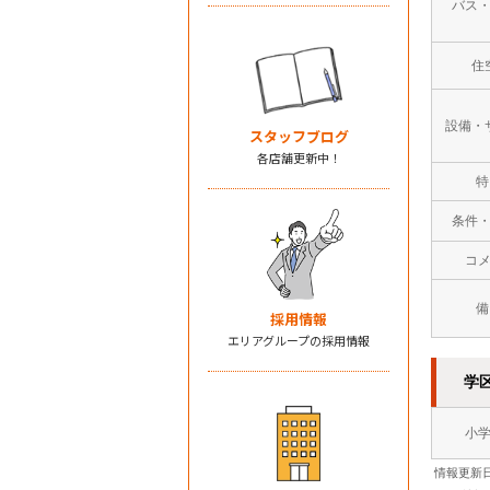
バス
住
設備・
スタッフブログ
各店舗更新中！
特
条件
コ
備
採用情報
エリアグループの採用情報
学
小
情報更新日