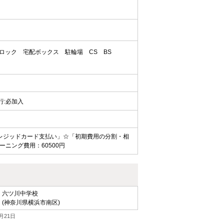
ロック
宅配ボックス
駐輪場
CS
BS
代行:必加入
レジッドカード支払い」☆「初期費用の分割・相
ニング費用：60500円
六ツ川中学校
(神奈川県横浜市南区)
月21日