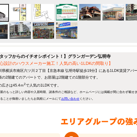
タッフからのイチオシポイント！】グランガーデン弘明寺
心設計のハウスメーカー施工！人気の高い1LDKの間取り】
川県横浜市南区六ツ川２丁目【京急本線 弘明寺駅徒歩19分】にある1LDK賃貸アパ
築の2階建てのアパートで、お部屋は2階建ての1階部分です。
2
広さは45.4ｍ
で人気の1LDKです。
屋のもっと詳しい内容や入居時期、諸条件のご相談など、ホームページには掲載が間に合わず載せ
ることが御座いましたらお気軽にメールにて
お問い合わせ
ください。