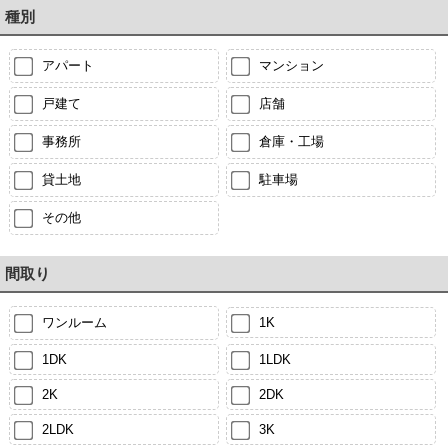
種別
アパート
マンション
戸建て
店舗
事務所
倉庫・工場
貸土地
駐車場
その他
間取り
ワンルーム
1K
1DK
1LDK
2K
2DK
2LDK
3K