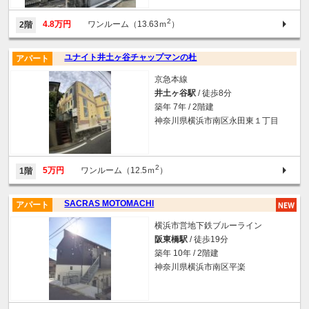
2
4.8万円
ワンルーム（13.63ｍ
）
2階
ユナイト井土ヶ谷チャップマンの杜
アパート
京急本線
井土ヶ谷駅
/ 徒歩8分
築年 7年 / 2階建
神奈川県横浜市南区永田東１丁目
2
5万円
ワンルーム（12.5ｍ
）
1階
SACRAS MOTOMACHI
アパート
横浜市営地下鉄ブルーライン
阪東橋駅
/ 徒歩19分
築年 10年 / 2階建
神奈川県横浜市南区平楽