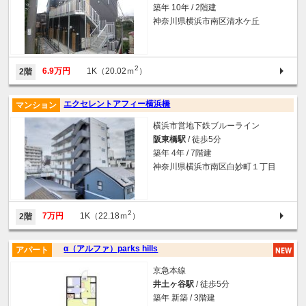
築年 10年 / 2階建
神奈川県横浜市南区清水ケ丘
2
6.9万円
1K（20.02ｍ
）
2階
エクセレントアフィー横浜橋
マンション
横浜市営地下鉄ブルーライン
阪東橋駅
/ 徒歩5分
築年 4年 / 7階建
神奈川県横浜市南区白妙町１丁目
2
7万円
1K（22.18ｍ
）
2階
α（アルファ）parks hills
アパート
京急本線
井土ヶ谷駅
/ 徒歩5分
築年 新築 / 3階建