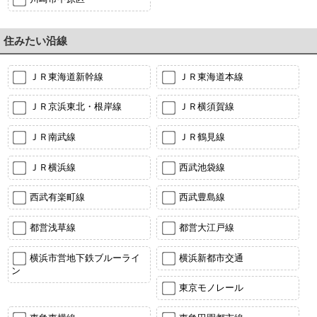
住みたい沿線
ＪＲ東海道新幹線
ＪＲ東海道本線
ＪＲ京浜東北・根岸線
ＪＲ横須賀線
ＪＲ南武線
ＪＲ鶴見線
ＪＲ横浜線
西武池袋線
西武有楽町線
西武豊島線
都営浅草線
都営大江戸線
横浜市営地下鉄ブルーライ
横浜新都市交通
ン
東京モノレール