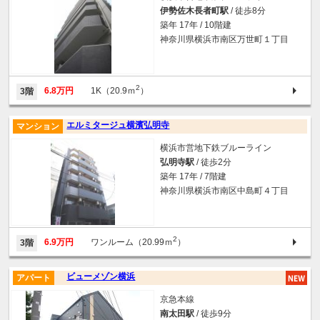
伊勢佐木長者町駅
/ 徒歩8分
築年 17年 / 10階建
神奈川県横浜市南区万世町１丁目
2
6.8万円
1K（20.9ｍ
）
3階
エルミタージュ横濱弘明寺
マンション
横浜市営地下鉄ブルーライン
弘明寺駅
/ 徒歩2分
築年 17年 / 7階建
神奈川県横浜市南区中島町４丁目
2
6.9万円
ワンルーム（20.99ｍ
）
3階
ビューメゾン横浜
アパート
京急本線
南太田駅
/ 徒歩9分