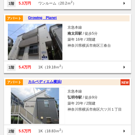
2
5.3万円
ワンルーム（20.2ｍ
）
1階
Growing Planet
アパート
京急本線
南太田駅
/ 徒歩5分
築年 16年 / 3階建
神奈川県横浜市南区三春台
2
5.4万円
1K（19.18ｍ
）
1階
カルペディエム横浜I
アパート
京急本線
弘明寺駅
/ 徒歩9分
築年 20年 / 2階建
神奈川県横浜市南区六ツ川１丁目
2
5.5万円
1K（18.83ｍ
）
2階