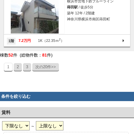
横浜市営地下鉄ブルーライン
蒔田駅
/ 徒歩5分
築年 12年 / 2階建
神奈川県横浜市南区蒔田町
2
7.2万円
1K（22.35ｍ
）
1階
棟数
52
件 (総物件数：
81
件)
1
2
3
次の20件>>
条件を絞り込む
賃料
～