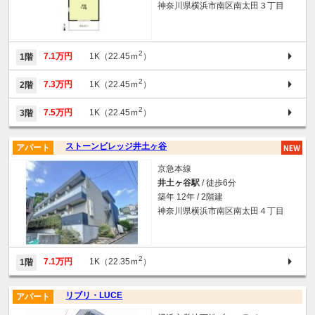
神奈川県横浜市南区南太田３丁目
2
7.1万円
1K（22.45ｍ
）
1階
2
7.3万円
1K（22.45ｍ
）
2階
2
7.5万円
1K（22.45ｍ
）
3階
ストーンビレッジ井土ヶ谷
アパート
京急本線
井土ヶ谷駅
/ 徒歩6分
築年 12年 / 2階建
神奈川県横浜市南区南太田４丁目
2
7.1万円
1K（22.35ｍ
）
1階
リブリ・LUCE
アパート