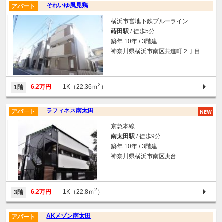
それいゆ風見鶏
アパート
横浜市営地下鉄ブルーライン
蒔田駅
/ 徒歩5分
築年 10年 / 3階建
神奈川県横浜市南区共進町２丁目
2
6.2万円
1K（22.36ｍ
）
1階
ラフィネス南太田
アパート
京急本線
南太田駅
/ 徒歩9分
築年 10年 / 3階建
神奈川県横浜市南区庚台
2
6.2万円
1K（22.8ｍ
）
3階
AKメゾン南太田
アパート