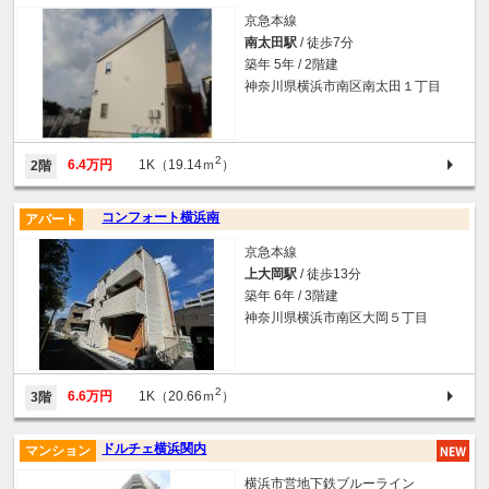
京急本線
南太田駅
/ 徒歩7分
築年 5年 / 2階建
神奈川県横浜市南区南太田１丁目
2
6.4万円
1K（19.14ｍ
）
2階
コンフォート横浜南
アパート
京急本線
上大岡駅
/ 徒歩13分
築年 6年 / 3階建
神奈川県横浜市南区大岡５丁目
2
6.6万円
1K（20.66ｍ
）
3階
ドルチェ横浜関内
マンション
横浜市営地下鉄ブルーライン