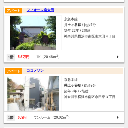
フィオーレ南太田
アパート
京急本線
井土ヶ谷駅
/ 徒歩7分
築年 22年 / 2階建
神奈川県横浜市南区南太田４丁目
2
5.6万円
1K（20.46ｍ
）
1階
ココメゾン
アパート
京急本線
井土ヶ谷駅
/ 徒歩9分
築年 9年 / 2階建
神奈川県横浜市南区永田東３丁目
2
6万円
ワンルーム（20.02ｍ
）
1階