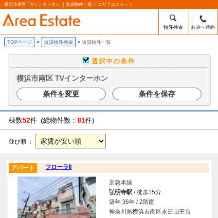
横浜市南区 TVインターホン ｜賃貸物件一覧｜ エリアエステート
物件検索
お店へ連絡
TOPページ
賃貸物件検索
賃貸物件一覧
選択中の条件
横浜市南区 TVインターホン
条件を変更
条件を保存
棟数
52
件 (総物件数：
81
件)
並び順 ：
フローラII
アパート
京急本線
弘明寺駅
/ 徒歩15分
築年 36年 / 2階建
神奈川県横浜市南区永田山王台