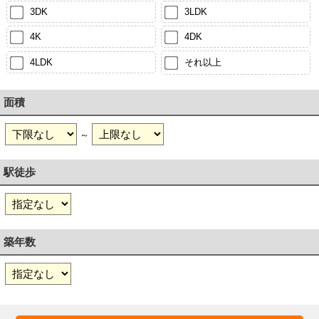
3DK
3LDK
4K
4DK
4LDK
それ以上
面積
～
駅徒歩
築年数