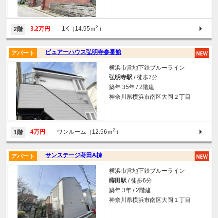
2
3.2万円
1K（14.95ｍ
）
2階
ピュアーハウス弘明寺参番館
アパート
横浜市営地下鉄ブルーライン
弘明寺駅
/ 徒歩7分
築年 35年 / 2階建
神奈川県横浜市南区大岡２丁目
2
4万円
ワンルーム（12.56ｍ
）
1階
サンステージ蒔田A棟
アパート
横浜市営地下鉄ブルーライン
蒔田駅
/ 徒歩6分
築年 3年 / 2階建
神奈川県横浜市南区大岡１丁目