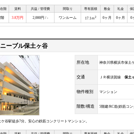
在階
賃料
共益 / 管理費
間取り
専有面積
敷金
礼金
保
2
2階
3.8万円
2,000円 / -
ワンルーム
0ヶ月
0ヶ月
0
17.1ｍ
ニーブル保土ヶ谷
所在地
神奈川県横浜市保土
交通
ＪＲ横須賀線
保土
物件種別
マンション
階数/構造
5階建/RC造(鉄筋コ
土ケ谷駅徒歩7分。安心の鉄筋コンクリートマンション。
在階
賃料
共益 / 管理費
間取り
専有面積
敷金
礼金
保