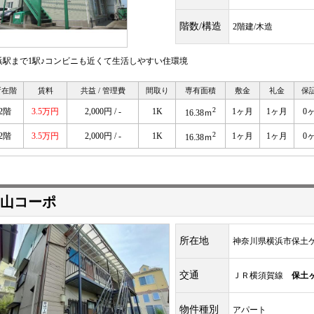
階数/構造
2階建/木造
浜駅まで1駅♪コンビニも近くて生活しやすい住環境
所在階
賃料
共益 / 管理費
間取り
専有面積
敷金
礼金
保
2
2階
3.5万円
2,000円 / -
1K
1ヶ月
1ヶ月
0
16.38ｍ
2
2階
3.5万円
2,000円 / -
1K
1ヶ月
1ヶ月
0
16.38ｍ
山コーポ
所在地
神奈川県横浜市保土
交通
ＪＲ横須賀線
保土
物件種別
アパート