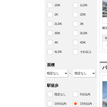
1DK
1LDK
2K
2DK
2LDK
3K
横
3DK
3LDK
4K
4DK
4LDK
それ以上
面積
パ
～
駅徒歩
指定なし
5分以内
10分以内
15分以内