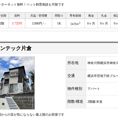
ンターネット無料！ペット飼育相談も可能です
所在階
賃料
共益 / 管理費
間取り
専有面積
敷金
礼金
保
2
2階
3.7万円
3,000円 / -
1K
0ヶ月
0ヶ月
0
14.9ｍ
ンテック片倉
所在地
神奈川県横浜市神奈
交通
横浜市営地下鉄ブ
物件種別
アパート
階数/構造
2階建/木造
階からの音が気にならない最上階のお部屋です