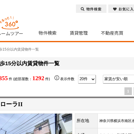
物件検索
お気に入
物件検索
賃貸管理
不動産売買
ルームツアー
歩15分以内賃貸物件一覧
歩15分以内賃貸物件一覧
855
1292
件 (総部屋数：
件)
表示件数
1
ローラII
所在地
神奈川県横浜市南区