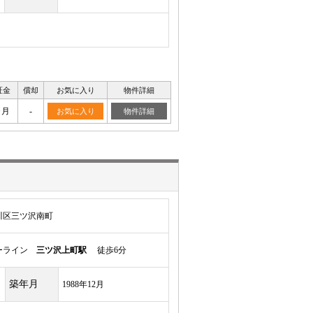
証金
償却
お気に入り
物件詳細
ヶ月
-
お気に入り
物件詳細
川区三ツ沢南町
ルーライン
三ツ沢上町駅
徒歩6分
築年月
1988年12月