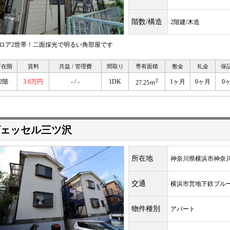
階数/構造
2階建/木造
フロア2世帯！二面採光で明るい角部屋です
所在階
賃料
共益 / 管理費
間取り
専有面積
敷金
礼金
保
2
2階
3.6万円
- / -
1DK
1ヶ月
0ヶ月
0
27.25ｍ
ェッセル三ツ沢
所在地
神奈川県横浜市神奈
交通
横浜市営地下鉄ブ
物件種別
アパート