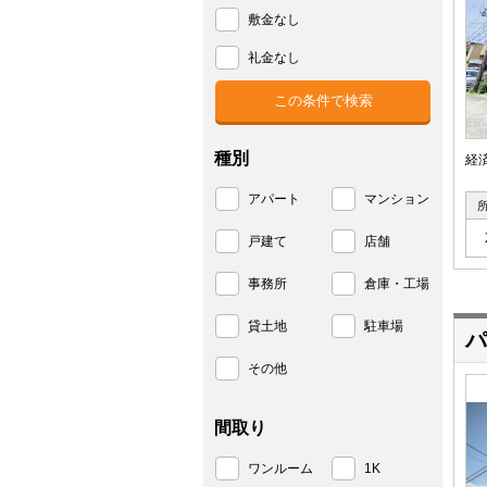
敷金なし
礼金なし
種別
経
アパート
マンション
戸建て
店舗
事務所
倉庫・工場
貸土地
駐車場
パ
その他
間取り
ワンルーム
1K