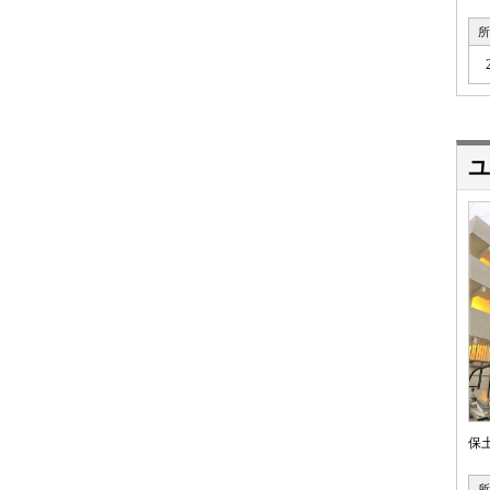
所
ユ
保
所