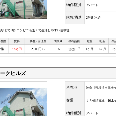
物件種別
アパート
階数/構造
2階建/木造
浜駅まで1駅♪コンビニも近くて生活しやすい住環境
所在階
賃料
共益 / 管理費
間取り
専有面積
敷金
礼金
保
2
2階
3.5万円
2,000円 / -
1K
1ヶ月
1ヶ月
0
16.27ｍ
ークヒルズ
所在地
神奈川県横浜市保土
交通
ＪＲ横須賀線
保土
物件種別
アパート