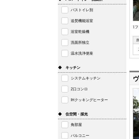
バストイレ別
追焚機能浴室
1
浴室乾燥機
洗面所独立
温水洗浄便座
◆ キッチン
ヴ
システムキッチン
2口コンロ
IHクッキングヒーター
◆ 住空間・採光
角部屋
バルコニー