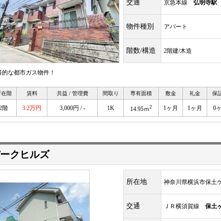
交通
京急本線
弘明寺駅
物件種別
アパート
階数/構造
2階建/木造
済的な都市ガス物件！
所在階
賃料
共益 / 管理費
間取り
専有面積
敷金
礼金
保
2
2階
3.2万円
3,000円 / -
1K
1ヶ月
1ヶ月
0
14.95ｍ
ークヒルズ
所在地
神奈川県横浜市保土
交通
ＪＲ横須賀線
保土