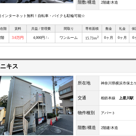
階数/構造
2階建/木造
速インターネット無料！自転車・バイクも駐輪可能☆
在階
賃料
共益 / 管理費
間取り
専有面積
敷金
礼金
保
2
2階
3.6万円
4,000円 / -
ワンルーム
0ヶ月
0ヶ月
0
15.73ｍ
ニキス
所在地
神奈川県横浜市保土
交通
相鉄本線
上星川駅
物件種別
アパート
階数/構造
2階建/木造