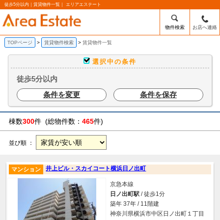
徒歩5分以内｜賃貸物件一覧｜ エリアエステート
物件検索
お店へ連絡
TOPページ
賃貸物件検索
賃貸物件一覧
選択中の条件
徒歩5分以内
条件を変更
条件を保存
棟数
300
件 (総物件数：
465
件)
並び順 ：
井上ビル・スカイコート横浜日ノ出町
マンション
京急本線
日ノ出町駅
/ 徒歩1分
築年 37年 / 11階建
神奈川県横浜市中区日ノ出町１丁目