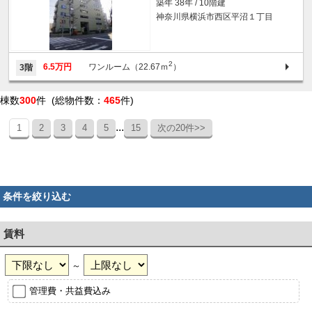
築年 38年 / 10階建
神奈川県横浜市西区平沼１丁目
2
6.5万円
ワンルーム（22.67ｍ
）
3階
棟数
300
件 (総物件数：
465
件)
...
1
2
3
4
5
15
次の20件>>
条件を絞り込む
賃料
～
管理費・共益費込み