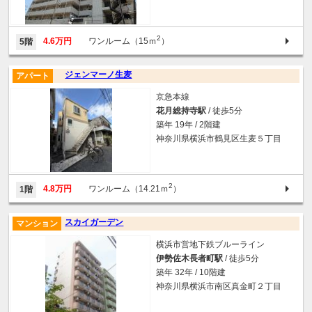
2
4.6万円
ワンルーム（15ｍ
）
5階
ジェンマーノ生麦
アパート
京急本線
花月総持寺駅
/ 徒歩5分
築年 19年 / 2階建
神奈川県横浜市鶴見区生麦５丁目
2
4.8万円
ワンルーム（14.21ｍ
）
1階
スカイガーデン
マンション
横浜市営地下鉄ブルーライン
伊勢佐木長者町駅
/ 徒歩5分
築年 32年 / 10階建
神奈川県横浜市南区真金町２丁目