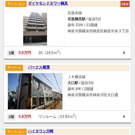
ダイヤモンドタワー鶴見
マンション
京急本線
京急鶴見駅
/ 徒歩5分
築年 33年 / 11階建
神奈川県横浜市鶴見区鶴見中央３丁目
2
5.5万円
1K（19.5ｍ
）
1階
パークス横濱
アパート
ＪＲ横浜線
大口駅
/ 徒歩3分
築年 8年 / 2階建
神奈川県横浜市神奈川区大口通
2
5.9万円
ワンルーム（13.92ｍ
）
2階
ハイタウン川崎
マンション