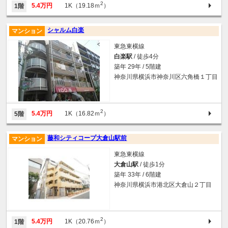
2
5.4万円
1K（19.18ｍ
）
1階
シャルム白楽
マンション
東急東横線
白楽駅
/ 徒歩4分
築年 29年 / 5階建
神奈川県横浜市神奈川区六角橋１丁目
2
5.4万円
1K（16.82ｍ
）
5階
藤和シティコープ大倉山駅前
マンション
東急東横線
大倉山駅
/ 徒歩1分
築年 33年 / 6階建
神奈川県横浜市港北区大倉山２丁目
2
5.4万円
1K（20.76ｍ
）
1階