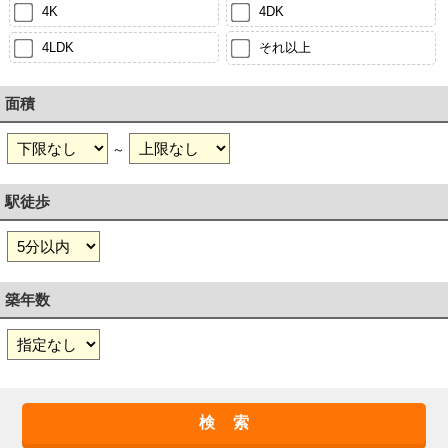
4K
4DK
4LDK
それ以上
面積
～
駅徒歩
築年数