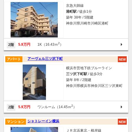
京急大師線
港町駅
/ 徒歩1分
築年 38年 / 5階建
神奈川県川崎市川崎区港町
2
5.9万円
1K（16.43ｍ
）
2階
アーヴェル三ツ沢下町
アパート
横浜市営地下鉄ブルーライン
三ツ沢下町駅
/ 徒歩3分
築年 8年 / 2階建
神奈川県横浜市神奈川区三ツ沢東町
2
5.9万円
ワンルーム（14.45ｍ
）
2階
シャトレーイン横浜
マンション
ＪＲ京浜東北・根岸線