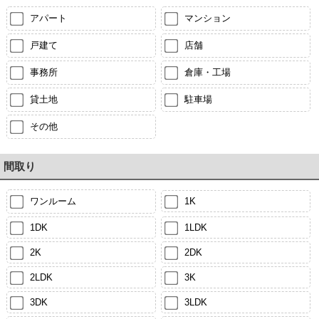
アパート
マンション
戸建て
店舗
事務所
倉庫・工場
貸土地
駐車場
その他
間取り
ワンルーム
1K
1DK
1LDK
2K
2DK
2LDK
3K
3DK
3LDK