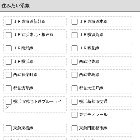
住みたい沿線
ＪＲ東海道新幹線
ＪＲ東海道本線
ＪＲ京浜東北・根岸線
ＪＲ横須賀線
ＪＲ南武線
ＪＲ鶴見線
ＪＲ横浜線
西武池袋線
西武有楽町線
西武豊島線
都営浅草線
都営大江戸線
横浜市営地下鉄ブルーライ
横浜新都市交通
ン
東京モノレール
東急東横線
東急田園都市線