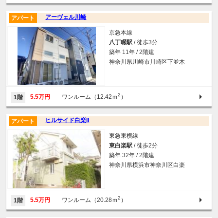
アーヴェル川崎
アパート
京急本線
八丁畷駅
/ 徒歩3分
築年 11年 / 2階建
神奈川県川崎市川崎区下並木
2
5.5万円
ワンルーム（12.42ｍ
）
1階
ヒルサイド白楽II
アパート
東急東横線
東白楽駅
/ 徒歩2分
築年 32年 / 2階建
神奈川県横浜市神奈川区白楽
2
5.5万円
ワンルーム（20.28ｍ
）
1階