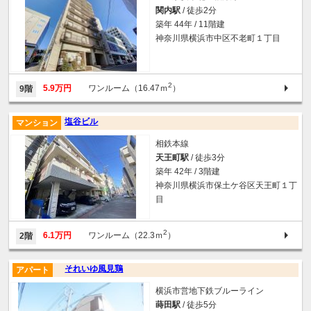
関内駅
/ 徒歩2分
築年 44年 / 11階建
神奈川県横浜市中区不老町１丁目
2
5.9万円
ワンルーム（16.47ｍ
）
9階
塩谷ビル
マンション
相鉄本線
天王町駅
/ 徒歩3分
築年 42年 / 3階建
神奈川県横浜市保土ケ谷区天王町１丁
目
2
6.1万円
ワンルーム（22.3ｍ
）
2階
それいゆ風見鶏
アパート
横浜市営地下鉄ブルーライン
蒔田駅
/ 徒歩5分