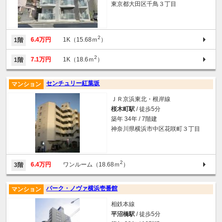
東京都大田区千鳥３丁目
2
6.4万円
1K（15.68ｍ
）
1階
2
7.1万円
1K（18.6ｍ
）
1階
センチュリー紅葉坂
マンション
ＪＲ京浜東北・根岸線
桜木町駅
/ 徒歩5分
築年 34年 / 7階建
神奈川県横浜市中区花咲町３丁目
2
6.4万円
ワンルーム（18.68ｍ
）
3階
パーク・ノヴァ横浜壱番館
マンション
相鉄本線
平沼橋駅
/ 徒歩5分