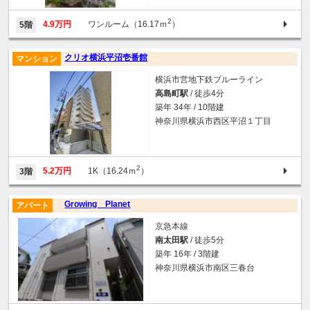
2
4.9万円
ワンルーム（16.17ｍ
）
5階
クリオ横浜平沼壱番館
マンション
横浜市営地下鉄ブルーライン
高島町駅
/ 徒歩4分
築年 34年 / 10階建
神奈川県横浜市西区平沼１丁目
2
5.2万円
1K（16.24ｍ
）
3階
Growing Planet
アパート
京急本線
南太田駅
/ 徒歩5分
築年 16年 / 3階建
神奈川県横浜市南区三春台