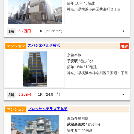
築年 10年 / 3階建
神奈川県横浜市南区共進町２丁目
2
6.2万円
1K（22.36ｍ
）
1階
スパシエベルタ横浜
マンション
京急本線
子安駅
/ 徒歩3分
築年 18年 / 10階建
神奈川県横浜市神奈川区子安通１丁目
2
6.3万円
1K（24.9ｍ
）
2階
ブロッサムテラス下丸子
マンション
東急多摩川線
武蔵新田駅
/ 徒歩4分
築年 8年 / 4階建