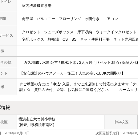
・トイレ
室内洗濯機置き場
空間
角部屋
バルコニー
フローリング
照明付き
エアコン
クロゼット
シューズボックス
床下収納
ウォークインクロゼット
サービス
宅配ボックス
駐輪場
CS
BS
ネット使用料不要
ネット専用回
 徴
・その他
ガス:都市 / 水道:公営 / 排水:下水 / 2人入居:可 / ペット:対応 / 保証人
メント
【安心設計のハウスメーカー施工！人気の高い1LDKの間取り】
☆ご希望の方には「申込~入居」までご来店無しで対応出来ます☆「ク
 考
談」☆「資料の送付」☆等、お気軽にご連絡ください。 ルームクリー
区情報
横浜市立六つ川小学校
学校区
中学校区
(神奈川県横浜市南区)
：2026年08月07日
次回更新予定日：2026年08