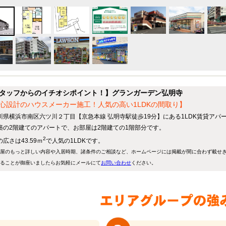
タッフからのイチオシポイント！】グランガーデン弘明寺
心設計のハウスメーカー施工！人気の高い1LDKの間取り】
川県横浜市南区六ツ川２丁目【京急本線 弘明寺駅徒歩19分】にある1LDK賃貸アパ
築の2階建てのアパートで、お部屋は2階建ての1階部分です。
2
広さは43.59ｍ
で人気の1LDKです。
屋のもっと詳しい内容や入居時期、諸条件のご相談など、ホームページには掲載が間に合わず載せ
ることが御座いましたらお気軽にメールにて
お問い合わせ
ください。