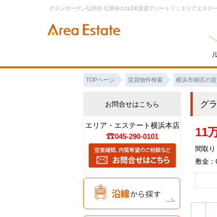
グランガーデン弘明寺 弘明寺の1LDK賃貸アパート！｜エリアエステ
TOPページ
賃貸物件検索
横浜市南区の賃
グ
お問合せはこちら
エリア・エステート横浜本店
11
045-290-0101
間取り：
敷金：0
沿線
から探す