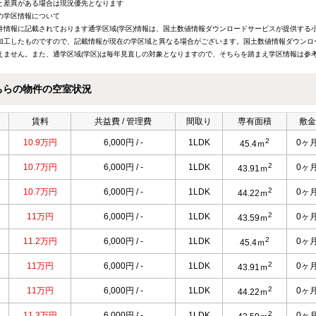
と差異がある場合は現況優先となります
の学区情報について
件情報に記載されております通学区域(学区)情報は、国土数値情報ダウンロードサービスが提供する小学
加工したものですので、記載情報が現在の学区域と異なる場合がございます。国土数値情報ダウンロ
えません。また、通学区域(学区)は毎年見直しの対象となりますので、そちらを踏まえ学区情報は参
ちらの物件の空室状況
賃料
共益費 / 管理費
間取り
専有面積
敷金
2
10.9万円
6,000円 / -
1LDK
0ヶ
45.4ｍ
2
10.7万円
6,000円 / -
1LDK
0ヶ
43.91ｍ
2
10.7万円
6,000円 / -
1LDK
0ヶ
44.22ｍ
2
11万円
6,000円 / -
1LDK
0ヶ
43.59ｍ
2
11.2万円
6,000円 / -
1LDK
0ヶ
45.4ｍ
2
11万円
6,000円 / -
1LDK
0ヶ
43.91ｍ
2
11万円
6,000円 / -
1LDK
0ヶ
44.22ｍ
2
11.3万円
6,000円 / -
1LDK
0ヶ