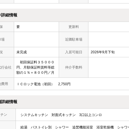
件詳細情報
保
要
更新料
車場
近隣駐車場
況
未完成
入居可能日
2026年9月下旬
初回保証料３５０００
代行会社
円、月額保証料賃料等総
仲介手数料
額の１％＋８００円／月
他費用
ＩＣロック電池（初回）
2,750円
備詳細情報
ッチン
システムキッチン
対面式キッチン
3口以上コンロ
給湯
バストイレ別
シャワー
追焚機能浴室
浴室乾燥機
シャワ