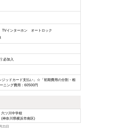
TVインターホン
オートロック
線
代行:必加入
レジッドカード支払い」☆「初期費用の分割・相
ニング費用：60500円
六ツ川中学校
(神奈川県横浜市南区)
月21日