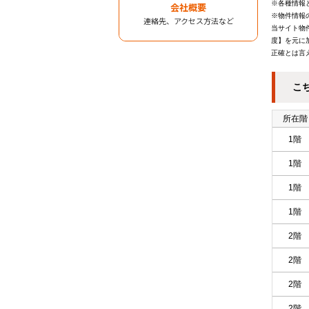
※各種情報
会社概要
※物件情報
連絡先、アクセス方法など
当サイト物
度】を元に
正確とは言
こ
所在階
1階
1階
1階
1階
2階
2階
2階
2階