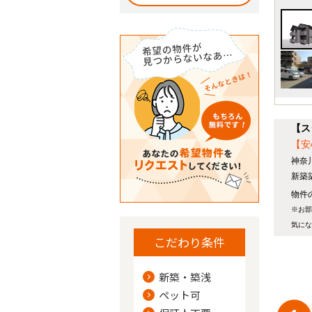
【ス
【安
神奈
新築
物件の
※お部
気にな
こだわり条件
新築・築浅
ペット可