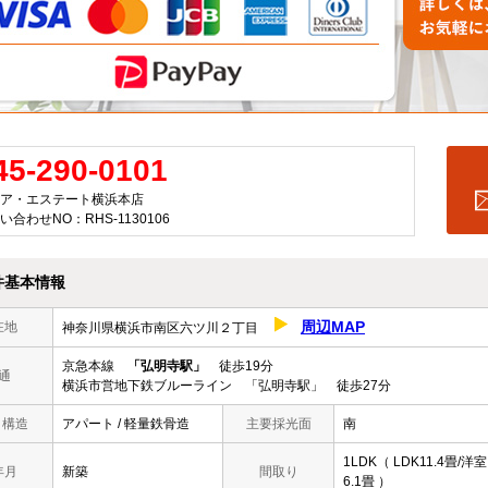
45-290-0101
ア・エステート横浜本店
い合わせNO：RHS-1130106
件基本情報
周辺MAP
在地
神奈川県横浜市南区六ツ川２丁目
京急本線
「弘明寺駅」
徒歩19分
通
横浜市営地下鉄ブルーライン 「弘明寺駅」 徒歩27分
/ 構造
アパート / 軽量鉄骨造
主要採光面
南
1LDK（ LDK11.4畳/洋室
年月
新築
間取り
6.1畳 ）