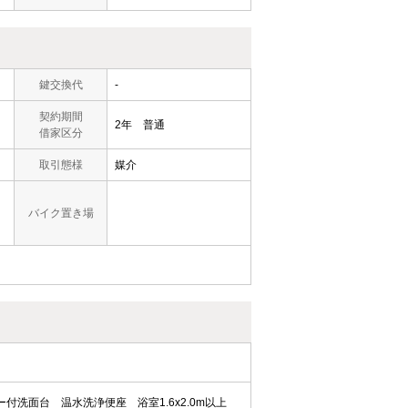
鍵交換代
-
契約期間
2年 普通
借家区分
取引態様
媒介
バイク置き場
ー付洗面台
温水洗浄便座
浴室1.6x2.0m以上