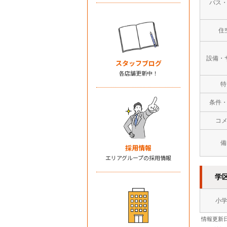
バス
住
設備・
スタッフブログ
各店舗更新中！
特
条件
コ
備
採用情報
エリアグループの採用情報
学
小
情報更新日