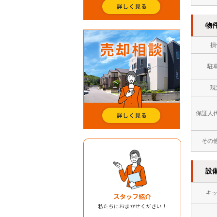
物
損
駐
現
保証人
その
設
キ
スタッフ紹介
私たちにおまかせください！