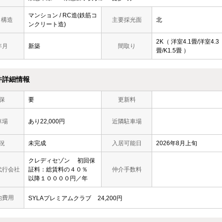
マンション / RC造(鉄筋コ
/ 構造
主要採光面
北
ンクリート造)
2K（ 洋室4.1畳/洋室4.3
年月
新築
間取り
畳/K1.5畳 ）
件詳細情報
保
要
更新料
車場
あり22,000円
近隣駐車場
況
未完成
入居可能日
2026年8月上旬
クレディセゾン 初回保
代行会社
証料：総賃料の４０％
仲介手数料
以降１００００円／年
他費用
SYLAプレミアムクラブ
24,200円