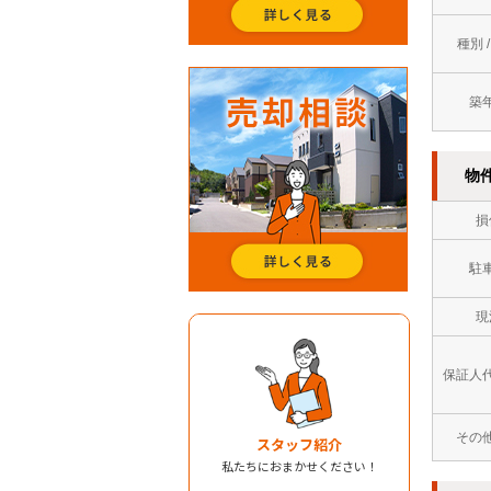
種別 
築
物
損
駐
現
保証人
その
スタッフ紹介
私たちにおまかせください！