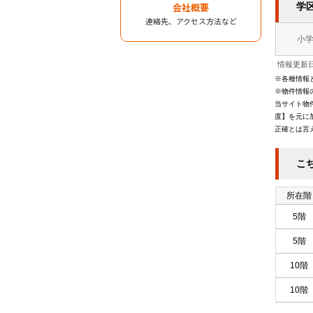
学
会社概要
連絡先、アクセス方法など
小
情報更新日
※各種情報
※物件情報
当サイト物
度】を元に
正確とは言
こ
所在階
5階
5階
10階
10階