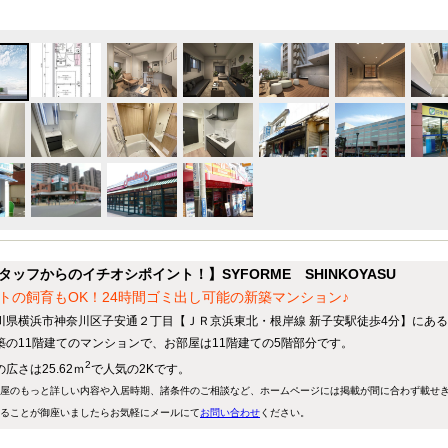
タッフからのイチオシポイント！】SYFORME SHINKOYASU
トの飼育もOK！24時間ゴミ出し可能の新築マンション♪
川県横浜市神奈川区子安通２丁目【ＪＲ京浜東北・根岸線 新子安駅徒歩4分】にある
築の11階建てのマンションで、お部屋は11階建ての5階部分です。
2
広さは25.62ｍ
で人気の2Kです。
屋のもっと詳しい内容や入居時期、諸条件のご相談など、ホームページには掲載が間に合わず載せ
ることが御座いましたらお気軽にメールにて
お問い合わせ
ください。