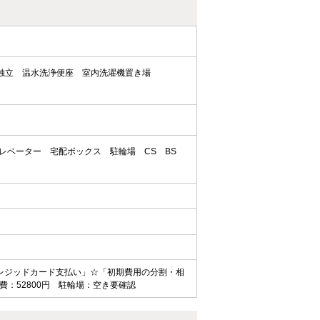
独立
温水洗浄便座
室内洗濯機置き場
レベーター
宅配ボックス
駐輪場
CS
BS
レジッドカード支払い」☆「初期費用の分割・相
：52800円 駐輪場：空き要確認