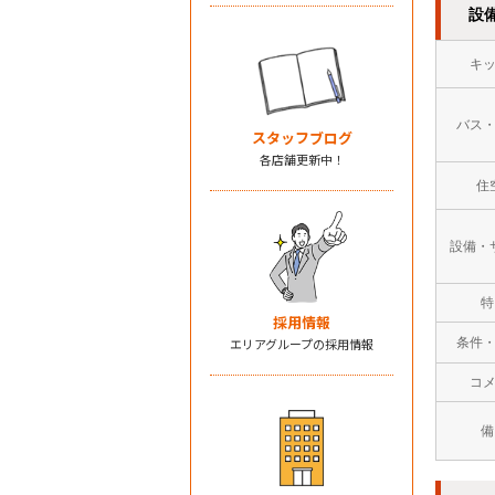
設
キ
バス
スタッフブログ
各店舗更新中！
住
設備・
特
採用情報
条件
エリアグループの採用情報
コ
備