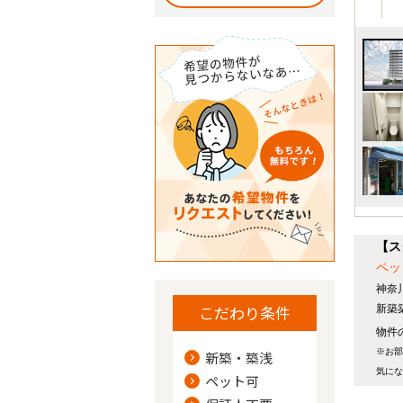
【ス
ペッ
神奈
こだわり条件
新築
物件の
※お部
新築・築浅
気にな
ペット可