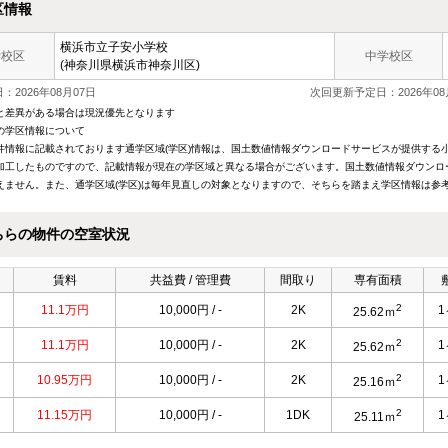
区情報
横浜市立子安小学校
学校区
中学校区
(神奈川県横浜市神奈川区)
：2026年08月07日
次回更新予定日：2026年08
と差異がある場合は現況優先となります
の学区情報について
件情報に記載されております通学区域(学区)情報は、国土数値情報ダウンロードサービスが提供する小学
加工したものですので、記載情報が現在の学区域と異なる場合がございます。国土数値情報ダウンロ
えません。また、通学区域(学区)は毎年見直しの対象となりますので、そちらを踏まえ学区情報は参
ちらの物件の空室状況
賃料
共益費 / 管理費
間取り
専有面積
2
11.1万円
10,000円 / -
2K
1
25.62ｍ
2
11.1万円
10,000円 / -
2K
1
25.62ｍ
2
10.95万円
10,000円 / -
2K
1
25.16ｍ
2
11.15万円
10,000円 / -
1DK
1
25.11ｍ