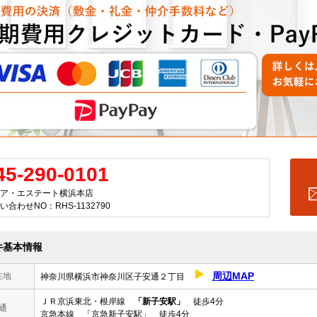
45-290-0101
ア・エステート横浜本店
い合わせNO：RHS-1132790
件基本情報
周辺MAP
在地
神奈川県横浜市神奈川区子安通２丁目
ＪＲ京浜東北・根岸線
「新子安駅」
徒歩4分
通
京急本線 「京急新子安駅」 徒歩4分