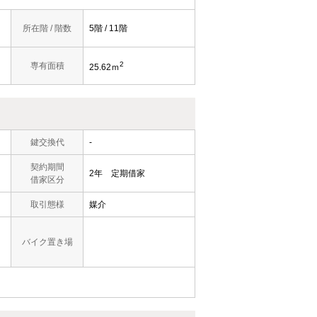
所在階 / 階数
5階 / 11階
2
専有面積
25.62ｍ
鍵交換代
-
契約期間
2年 定期借家
借家区分
取引態様
媒介
バイク置き場