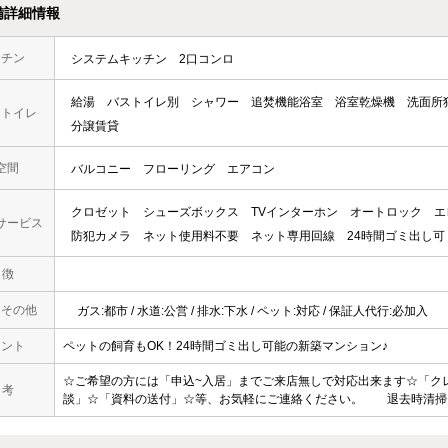
備詳細情報
ッチン
システムキッチン
2口コンロ
給湯
バストイレ別
シャワー
追焚機能浴室
浴室乾燥機
洗面所
・トイレ
分譲賃貸
空間
バルコニー
フローリング
エアコン
クロゼット
シューズボックス
TVインターホン
オートロック
エ
サービス
防犯カメラ
ネット使用料不要
ネット専用回線
24時間ゴミ出し可
 徴
・その他
ガス:都市 / 水道:公営 / 排水:下水 / ペット:対応 / 保証人代行:必加入
メント
ペットの飼育もOK！24時間ゴミ出し可能の新築マンション♪
☆ご希望の方には「申込~入居」までご来店無しで対応出来ます☆「ク
 考
談」☆「資料の送付」☆等、お気軽にご連絡ください。 退去時清掃費