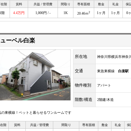
所在階
賃料
共益 / 管理費
間取り
専有面積
敷金
礼金
保
2
1階
4.4万円
1,000円 / -
1K
1ヶ月
1ヶ月
0
20.46ｍ
ューベル白楽
所在地
神奈川県横浜市神奈
交通
東急東横線
白楽駅
物件種別
アパート
階数/構造
2階建/木造
気の東横線！ペットと暮らせるワンルームです
在階
賃料
共益 / 管理費
間取り
専有面積
敷金
礼金
保