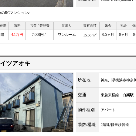
心のRCマンション♪
在階
賃料
共益 / 管理費
間取り
専有面積
敷金
礼金
保
2
4階
4.1万円
7,000円 / -
ワンルーム
0.5ヶ月
0ヶ月
0
15.66ｍ
イツアオキ
所在地
神奈川県横浜市神奈
交通
東急東横線
白楽駅
物件種別
アパート
階数/構造
2階建/軽量鉄骨造