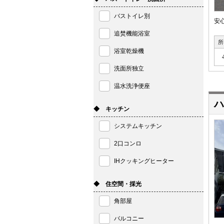
バストイレ別
安
追焚機能浴室
所
浴室乾燥機
洗面所独立
温水洗浄便座
ハ
◆ キッチン
システムキッチン
2口コンロ
IHクッキングヒーター
◆ 住空間・採光
角部屋
バルコニー