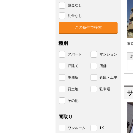
敷金なし
礼金なし
種別
東
アパート
マンション
戸建て
店舗
事務所
倉庫・工場
貸土地
駐車場
サ
その他
間取り
ワンルーム
1K