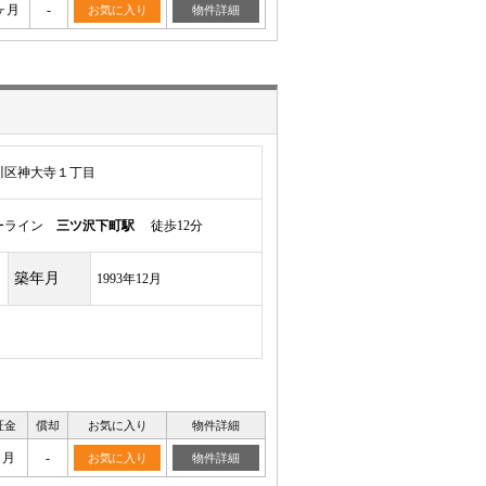
ヶ月
-
お気に入り
物件詳細
川区神大寺１丁目
ルーライン
三ツ沢下町駅
徒歩12分
築年月
1993年12月
証金
償却
お気に入り
物件詳細
ヶ月
-
お気に入り
物件詳細