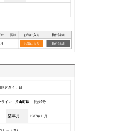
証金
償却
お気に入り
物件詳細
ヶ月
-
お気に入り
物件詳細
川区片倉４丁目
ルーライン
片倉町駅
徒歩7分
築年月
1987年11月
ンクリート造)