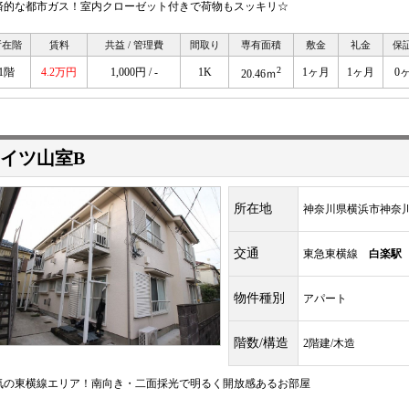
済的な都市ガス！室内クローゼット付きで荷物もスッキリ☆
所在階
賃料
共益 / 管理費
間取り
専有面積
敷金
礼金
保
2
1階
4.2万円
1,000円 / -
1K
1ヶ月
1ヶ月
0
20.46ｍ
イツ山室B
所在地
神奈川県横浜市神奈
交通
東急東横線
白楽駅
物件種別
アパート
階数/構造
2階建/木造
気の東横線エリア！南向き・二面採光で明るく開放感あるお部屋