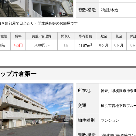
階数/構造
2階建/木造
向き角部屋で日当たり・開放感良好のお部屋です
所在階
賃料
共益 / 管理費
間取り
専有面積
敷金
礼金
保
2
1階
4万円
3,000円 / -
1K
0ヶ月
0ヶ月
0
21.87ｍ
ップ片倉第一
所在地
神奈川県横浜市神奈
交通
横浜市営地下鉄ブ
物件種別
マンション
階数/構造
5階建/RC造(鉄筋コ