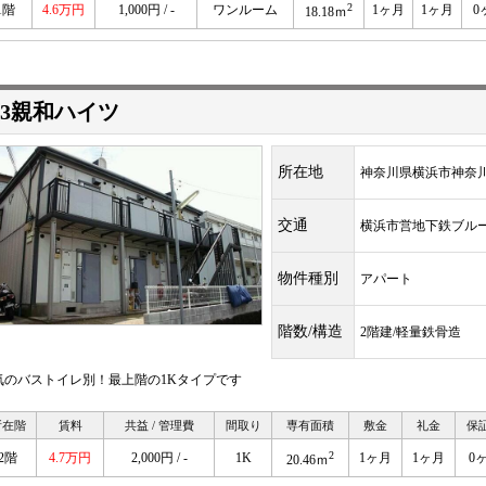
2
1階
4.6万円
1,000円 / -
ワンルーム
1ヶ月
1ヶ月
0
18.18ｍ
3親和ハイツ
所在地
神奈川県横浜市神奈
交通
横浜市営地下鉄ブ
物件種別
アパート
階数/構造
2階建/軽量鉄骨造
気のバストイレ別！最上階の1Kタイプです
所在階
賃料
共益 / 管理費
間取り
専有面積
敷金
礼金
保
2
2階
4.7万円
2,000円 / -
1K
1ヶ月
1ヶ月
0
20.46ｍ