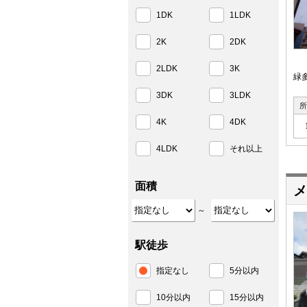
1DK
1LDK
2K
2DK
2LDK
3K
緑
3DK
3LDK
所
4K
4DK
4LDK
それ以上
面積
メ
～
駅徒歩
指定なし
5分以内
10分以内
15分以内