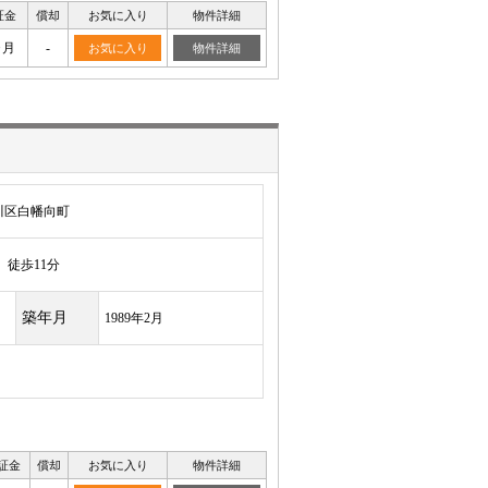
証金
償却
お気に入り
物件詳細
ヶ月
-
お気に入り
物件詳細
川区白幡向町
徒歩11分
築年月
1989年2月
証金
償却
お気に入り
物件詳細