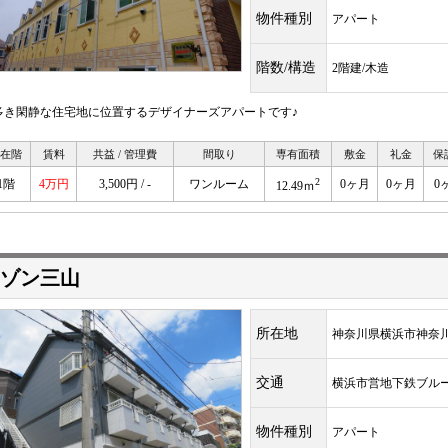
物件種別
アパート
階数/構造
2階建/木造
多き閑静な住宅地に位置するデザイナーズアパートです♪
在階
賃料
共益 / 管理費
間取り
専有面積
敷金
礼金
保
2
1階
4万円
3,500円 / -
ワンルーム
0ヶ月
0ヶ月
0
12.49ｍ
ゾン三山
所在地
神奈川県横浜市神奈
交通
横浜市営地下鉄ブ
物件種別
アパート