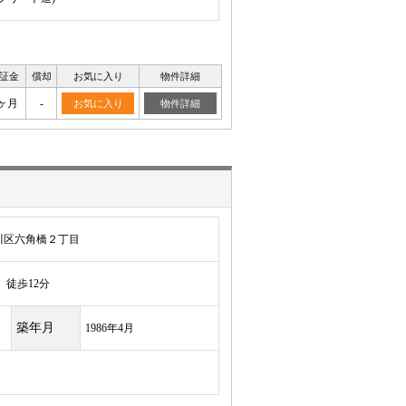
証金
償却
お気に入り
物件詳細
ヶ月
-
お気に入り
物件詳細
川区六角橋２丁目
徒歩12分
築年月
1986年4月