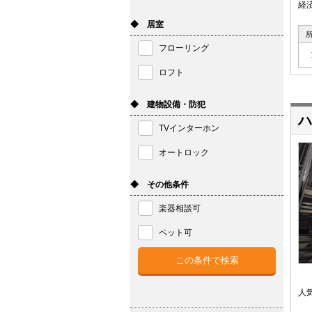
経
◆ 居室
フローリング
ロフト
◆ 建物設備・防犯
ハ
TVインターホン
オートロック
◆ その他条件
楽器相談可
ペット可
人