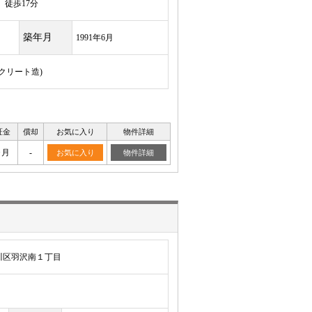
徒歩17分
築年月
1991年6月
ンクリート造)
証金
償却
お気に入り
物件詳細
ヶ月
-
お気に入り
物件詳細
川区羽沢南１丁目