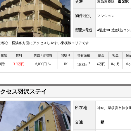
交通
東急東横線
白楽駅
物件種別
マンション
階数/構造
4階建/RC造(鉄筋コ
京都心・横浜各方面にアクセスしやすい東横線エリアです
所在階
賃料
共益 / 管理費
間取り
専有面積
敷金
礼金
保
2
1階
3.9万円
6,000円 / -
1K
4万円
0ヶ月
0
16.32ｍ
クセス羽沢ステイ
所在地
神奈川県横浜市神奈
交通
駅