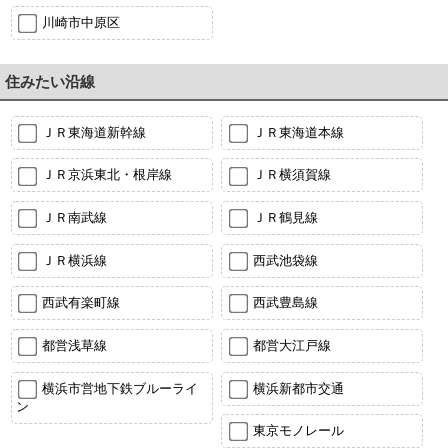
川崎市中原区
住みたい沿線
ＪＲ東海道新幹線
ＪＲ東海道本線
ＪＲ京浜東北・根岸線
ＪＲ横須賀線
ＪＲ南武線
ＪＲ鶴見線
ＪＲ横浜線
西武池袋線
西武有楽町線
西武豊島線
都営浅草線
都営大江戸線
横浜市営地下鉄ブルーライ
横浜新都市交通
ン
東京モノレール