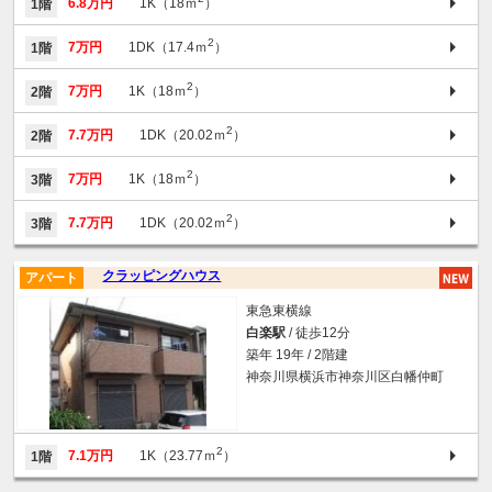
6.8万円
1K（18ｍ
）
1階
2
7万円
1DK（17.4ｍ
）
1階
2
7万円
1K（18ｍ
）
2階
2
7.7万円
1DK（20.02ｍ
）
2階
2
7万円
1K（18ｍ
）
3階
2
7.7万円
1DK（20.02ｍ
）
3階
クラッピングハウス
アパート
東急東横線
白楽駅
/ 徒歩12分
築年 19年 / 2階建
神奈川県横浜市神奈川区白幡仲町
2
7.1万円
1K（23.77ｍ
）
1階