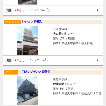
2
7.6万円
1K（21.34ｍ
）
3階
レジェンド横浜
マンション
ＪＲ横浜線
大口駅
/ 徒歩7分
築年 17年 / 7階建
神奈川県横浜市神奈川区大口通
2
7.7万円
1K（21.5ｍ
）
7階
T&Fレジデンス妙蓮寺
アパート
東急東横線
妙蓮寺駅
/ 徒歩7分
築年 4年 / 3階建
神奈川県横浜市神奈川区松見町２丁目