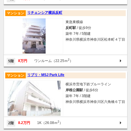
リチェンシア横浜反町
マンション
東急東横線
反町駅
/ 徒歩9分
築年 7年 / 5階建
神奈川県横浜市神奈川区松本町４丁目
2
8万円
ワンルーム（22.25ｍ
）
5階
リブリ・MSJ Park Life
マンション
横浜市営地下鉄ブルーライン
岸根公園駅
/ 徒歩6分
築年 7年 / 3階建
神奈川県横浜市神奈川区六角橋６丁目
2
8.2万円
1K（26.08ｍ
）
2階