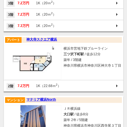
2
7.2万円
1K（20ｍ
）
3階
2
7.2万円
1K（20ｍ
）
3階
2
7.3万円
1K（20ｍ
）
3階
神大寺スクエア横浜
アパート
横浜市営地下鉄ブルーライン
三ツ沢下町駅
/ 徒歩12分
築年 / 3階建
神奈川県横浜市神奈川区神大寺１丁目
2
7.2万円
1K（22.68ｍ
）
2階
マテリア横浜North
マンション
ＪＲ横浜線
大口駅
/ 徒歩8分
築年 2年 / 5階建
神奈川県横浜市神奈川区西寺尾３丁目