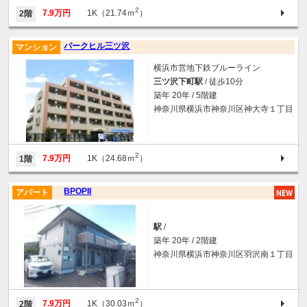
2
7.9万円
1K（21.74ｍ
）
2階
パークヒル三ツ沢
マンション
横浜市営地下鉄ブルーライン
三ツ沢下町駅
/ 徒歩10分
築年 20年 / 5階建
神奈川県横浜市神奈川区神大寺１丁目
2
7.9万円
1K（24.68ｍ
）
1階
BPOPII
アパート
駅
/
築年 20年 / 2階建
神奈川県横浜市神奈川区羽沢南１丁目
2
7.9万円
1K（30.03ｍ
）
2階