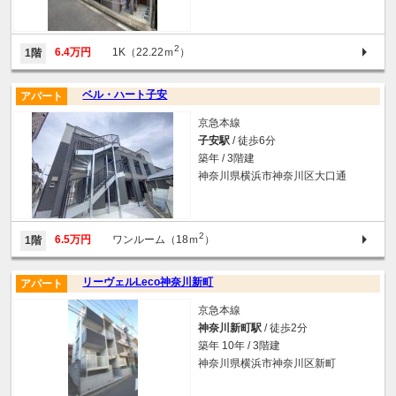
2
6.4万円
1K（22.22ｍ
）
1階
ベル・ハート子安
アパート
京急本線
子安駅
/ 徒歩6分
築年 / 3階建
神奈川県横浜市神奈川区大口通
2
6.5万円
ワンルーム（18ｍ
）
1階
リーヴェルLeco神奈川新町
アパート
京急本線
神奈川新町駅
/ 徒歩2分
築年 10年 / 3階建
神奈川県横浜市神奈川区新町