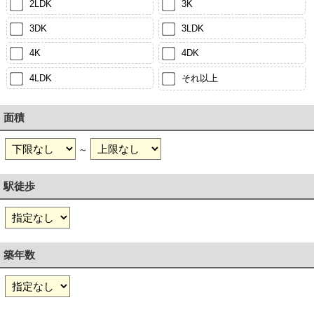
2LDK
3K
3DK
3LDK
4K
4DK
4LDK
それ以上
面積
～
駅徒歩
築年数