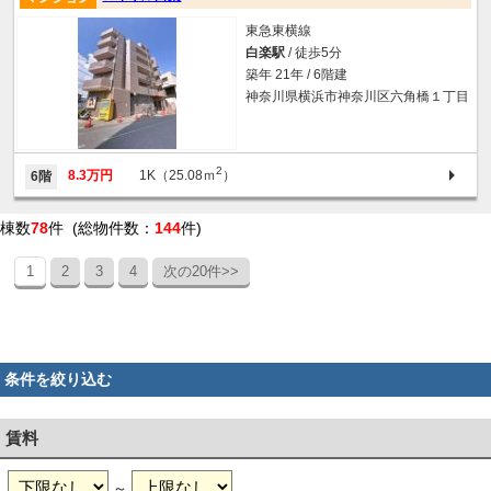
東急東横線
白楽駅
/ 徒歩5分
築年 21年 / 6階建
神奈川県横浜市神奈川区六角橋１丁目
2
8.3万円
1K（25.08ｍ
）
6階
棟数
78
件 (総物件数：
144
件)
1
2
3
4
次の20件>>
条件を絞り込む
賃料
～