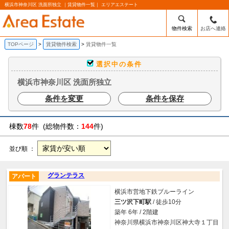
横浜市神奈川区 洗面所独立 ｜賃貸物件一覧｜ エリアエステート
物件検索
お店へ連絡
TOPページ
賃貸物件検索
賃貸物件一覧
選択中の条件
横浜市神奈川区 洗面所独立
条件を変更
条件を保存
棟数
78
件 (総物件数：
144
件)
並び順 ：
グランテラス
アパート
横浜市営地下鉄ブルーライン
三ツ沢下町駅
/ 徒歩10分
築年 6年 / 2階建
神奈川県横浜市神奈川区神大寺１丁目