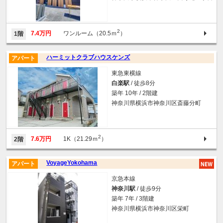
2
7.4万円
ワンルーム（20.5ｍ
）
1階
ハーミットクラブハウスケンズ
アパート
東急東横線
白楽駅
/ 徒歩8分
築年 10年 / 2階建
神奈川県横浜市神奈川区斎藤分町
2
7.6万円
1K（21.29ｍ
）
2階
VoyageYokohama
アパート
京急本線
神奈川駅
/ 徒歩9分
築年 7年 / 3階建
神奈川県横浜市神奈川区栄町