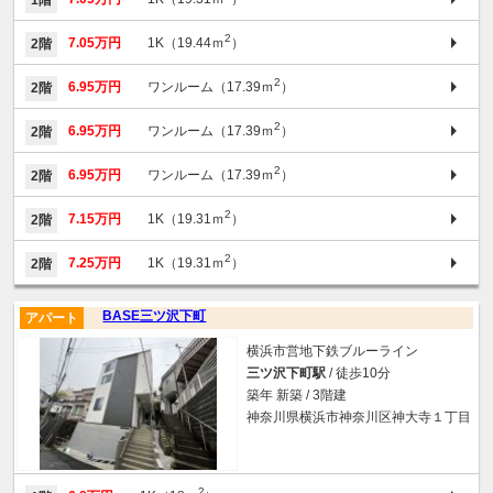
1階
2
7.05万円
1K（19.44ｍ
）
2階
2
6.95万円
ワンルーム（17.39ｍ
）
2階
2
6.95万円
ワンルーム（17.39ｍ
）
2階
2
6.95万円
ワンルーム（17.39ｍ
）
2階
2
7.15万円
1K（19.31ｍ
）
2階
2
7.25万円
1K（19.31ｍ
）
2階
BASE三ツ沢下町
アパート
横浜市営地下鉄ブルーライン
三ツ沢下町駅
/ 徒歩10分
築年 新築 / 3階建
神奈川県横浜市神奈川区神大寺１丁目
2