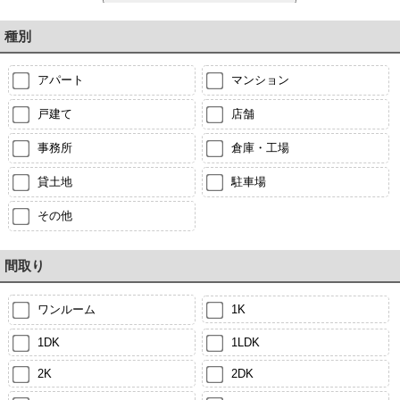
種別
アパート
マンション
戸建て
店舗
事務所
倉庫・工場
貸土地
駐車場
その他
間取り
ワンルーム
1K
1DK
1LDK
2K
2DK