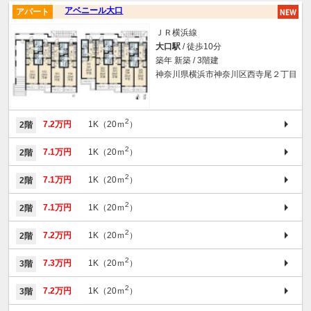
アベニール大口
アパート
ＪＲ横浜線
大口駅
/ 徒歩10分
築年 新築 / 3階建
神奈川県横浜市神奈川区西寺尾２丁目
2
7.2万円
1K（20ｍ
）
2階
2
7.1万円
1K（20ｍ
）
2階
2
7.1万円
1K（20ｍ
）
2階
2
7.1万円
1K（20ｍ
）
2階
2
7.2万円
1K（20ｍ
）
2階
2
7.3万円
1K（20ｍ
）
3階
2
7.2万円
1K（20ｍ
）
3階