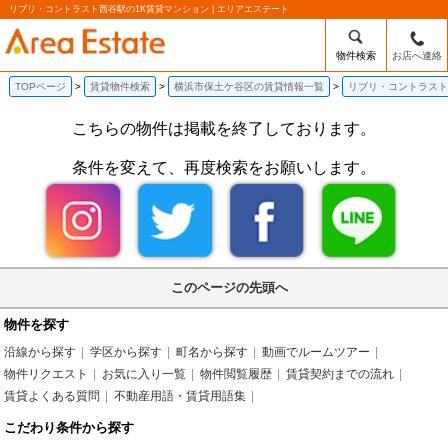
リブリ・コントラスト西谷駅の1K賃貸マンション | エリアエステート
物件検索
お店へ連絡
TOPページ
賃貸物件検索
横浜市保土ケ谷区の賃貸情報一覧
リブリ・コントラスト
こちらの物件は掲載を終了しております。
条件を変えて、再度検索をお願いします。
このページの先頭へ
物件を探す
沿線から探す
学区から探す
町名から探す
動画でルームツアー
物件リクエスト
お気に入り一覧
物件閲覧履歴
賃貸契約までの流れ
賃貸よくある質問
不動産用語・賃貸用語集
こだわり条件から探す