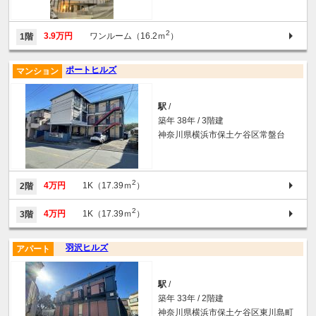
2
3.9万円
ワンルーム（16.2ｍ
）
1階
ポートヒルズ
マンション
駅
/
築年 38年 / 3階建
神奈川県横浜市保土ケ谷区常盤台
2
4万円
1K（17.39ｍ
）
2階
2
4万円
1K（17.39ｍ
）
3階
羽沢ヒルズ
アパート
駅
/
築年 33年 / 2階建
神奈川県横浜市保土ケ谷区東川島町