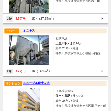
神奈川県横浜市保土ケ谷区岩井町
2
3.6万円
1DK（27.25ｍ
）
2階
オニキス
アパート
相鉄本線
上星川駅
/ 徒歩14分
築年 21年 / 2階建
神奈川県横浜市保土ケ谷区仏向西
2
3.7万円
1K（14.9ｍ
）
2階
ユニーブル保土ヶ谷
マンション
ＪＲ横須賀線
保土ヶ谷駅
/ 徒歩9分
築年 35年 / 5階建
神奈川県横浜市保土ケ谷区瀬戸ケ谷町