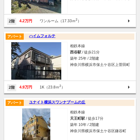
2
4.2万円
ワンルーム（17.33ｍ
）
2階
ハイムフォルテ
アパート
相鉄本線
西谷駅
/ 徒歩21分
築年 25年 / 2階建
神奈川県横浜市保土ケ谷区上菅田町
2
4.9万円
1K（23.8ｍ
）
2階
ユナイト横浜スワンナプームの丘
アパート
相鉄本線
天王町駅
/ 徒歩17分
築年 10年 / 2階建
神奈川県横浜市保土ケ谷区鎌谷町