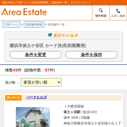
横浜市保土ケ谷区 カード決済(初期費用) ｜賃貸物件一覧｜ エリアエステート
物件検索
お店へ連絡
TOPページ
賃貸物件検索
賃貸物件一覧
選択中の条件
横浜市保土ケ谷区 カード決済(初期費用)
条件を変更
条件を保存
棟数
43
件 (総物件数：
67
件)
並び順 ：
パークヒルズ
アパート
ＪＲ横須賀線
保土ヶ谷駅
/ 徒歩14分
築年 34年 / 2階建
神奈川県横浜市保土ケ谷区桜ケ丘１丁