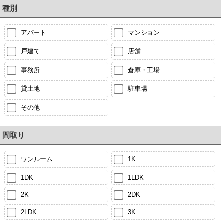
種別
アパート
マンション
戸建て
店舗
事務所
倉庫・工場
貸土地
駐車場
その他
間取り
ワンルーム
1K
1DK
1LDK
2K
2DK
2LDK
3K