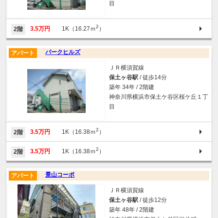
目
2
3.5万円
1K（16.27ｍ
）
2階
パークヒルズ
アパート
ＪＲ横須賀線
保土ヶ谷駅
/ 徒歩14分
築年 34年 / 2階建
神奈川県横浜市保土ケ谷区桜ケ丘１丁
目
2
3.5万円
1K（16.38ｍ
）
2階
2
3.5万円
1K（16.38ｍ
）
2階
景山コーポ
アパート
ＪＲ横須賀線
保土ヶ谷駅
/ 徒歩12分
築年 48年 / 2階建