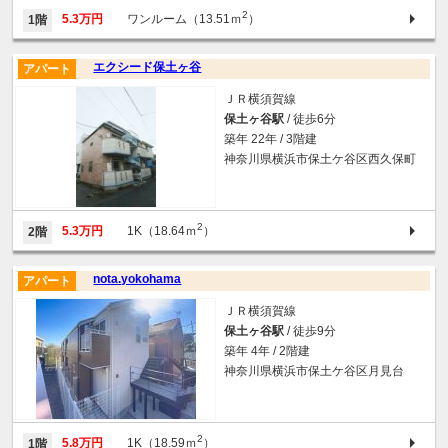
2
5.3万円
ワンルーム（13.51ｍ
）
1階
エクシード保土ヶ谷
アパート
ＪＲ横須賀線
保土ヶ谷駅
/ 徒歩6分
築年 22年 / 3階建
神奈川県横浜市保土ケ谷区西久保町
2
5.3万円
1K（18.64ｍ
）
2階
nota.yokohama
アパート
ＪＲ横須賀線
保土ヶ谷駅
/ 徒歩9分
築年 4年 / 2階建
神奈川県横浜市保土ケ谷区月見台
2
5.8万円
1K（18.59ｍ
）
1階