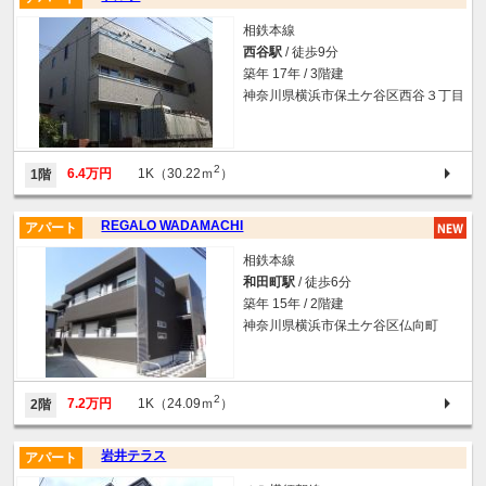
相鉄本線
西谷駅
/ 徒歩9分
築年 17年 / 3階建
神奈川県横浜市保土ケ谷区西谷３丁目
2
6.4万円
1K（30.22ｍ
）
1階
REGALO WADAMACHI
アパート
相鉄本線
和田町駅
/ 徒歩6分
築年 15年 / 2階建
神奈川県横浜市保土ケ谷区仏向町
2
7.2万円
1K（24.09ｍ
）
2階
岩井テラス
アパート