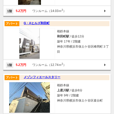
2
5.2万円
ワンルーム（14.03ｍ
）
1階
G・Aヒルズ和田町
アパート
相鉄本線
和田町駅
/ 徒歩12分
築年 17年 / 2階建
神奈川県横浜市保土ケ谷区峰岡町３丁
目
2
5.2万円
ワンルーム（12.74ｍ
）
1階
メゾンフィエールスタリー
アパート
相鉄本線
上星川駅
/ 徒歩8分
築年 9年 / 2階建
神奈川県横浜市保土ケ谷区釜台町