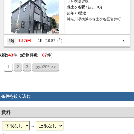
ＪＲ横須賀線
保土ヶ谷駅
/ 徒歩10分
築年 / 3階建
神奈川県横浜市保土ケ谷区岩井町
2
7.5万円
1K（19.87ｍ
）
3階
棟数
43
件 (総物件数：
67
件)
1
2
3
次の20件>>
条件を絞り込む
賃料
～