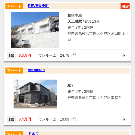
REVE天王町
アパート
相鉄本線
天王町駅
/ 徒歩13分
築年 7年 / 2階建
神奈川県横浜市保土ケ谷区宮田町３丁
目
2
6.3万円
ワンルーム（24.78ｍ
）
1階
vermouth
アパート
駅
/
築年 2年 / 2階建
神奈川県横浜市保土ケ谷区常盤台
2
6.4万円
ワンルーム（19.09ｍ
）
1階
ドルフ
アパート