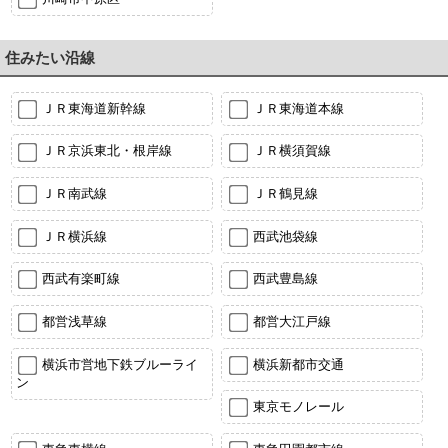
住みたい沿線
ＪＲ東海道新幹線
ＪＲ東海道本線
ＪＲ京浜東北・根岸線
ＪＲ横須賀線
ＪＲ南武線
ＪＲ鶴見線
ＪＲ横浜線
西武池袋線
西武有楽町線
西武豊島線
都営浅草線
都営大江戸線
横浜市営地下鉄ブルーライ
横浜新都市交通
ン
東京モノレール