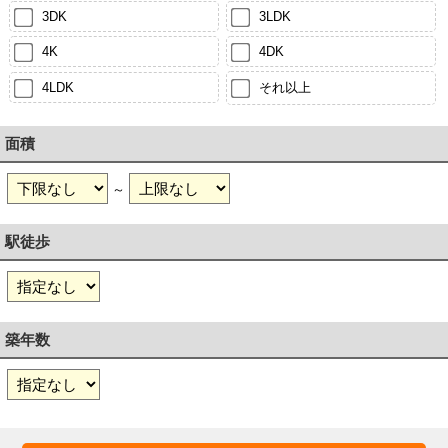
3DK
3LDK
4K
4DK
4LDK
それ以上
面積
～
駅徒歩
築年数