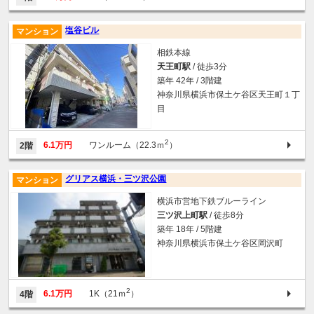
塩谷ビル
マンション
相鉄本線
天王町駅
/ 徒歩3分
築年 42年 / 3階建
神奈川県横浜市保土ケ谷区天王町１丁
目
2
6.1万円
ワンルーム（22.3ｍ
）
2階
グリアス横浜・三ツ沢公園
マンション
横浜市営地下鉄ブルーライン
三ツ沢上町駅
/ 徒歩8分
築年 18年 / 5階建
神奈川県横浜市保土ケ谷区岡沢町
2
6.1万円
1K（21ｍ
）
4階