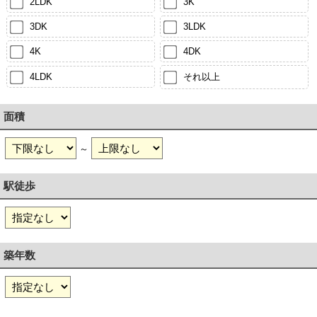
2LDK
3K
3DK
3LDK
4K
4DK
4LDK
それ以上
面積
～
駅徒歩
築年数