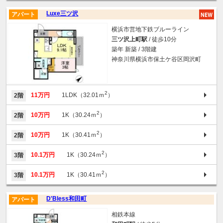
Luxe三ツ沢
アパート
横浜市営地下鉄ブルーライン
三ツ沢上町駅
/ 徒歩10分
築年 新築 / 3階建
神奈川県横浜市保土ケ谷区岡沢町
2
11万円
1LDK（32.01ｍ
）
2階
2
10万円
1K（30.24ｍ
）
2階
2
10万円
1K（30.41ｍ
）
2階
2
10.1万円
1K（30.24ｍ
）
3階
2
10.1万円
1K（30.41ｍ
）
3階
D'Bless和田町
アパート
相鉄本線