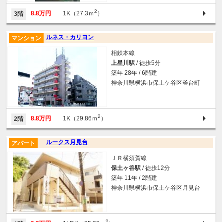
2
8.8万円
1K（27.3ｍ
）
3階
ルネス・カリヨン
マンション
相鉄本線
上星川駅
/ 徒歩5分
築年 28年 / 6階建
神奈川県横浜市保土ケ谷区釜台町
2
8.8万円
1K（29.86ｍ
）
2階
ルークス月見台
アパート
ＪＲ横須賀線
保土ヶ谷駅
/ 徒歩12分
築年 11年 / 2階建
神奈川県横浜市保土ケ谷区月見台
2