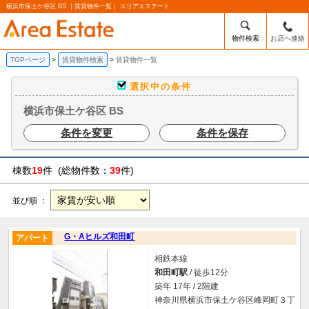
横浜市保土ケ谷区 BS ｜賃貸物件一覧｜ エリアエステート
物件検索
お店へ連絡
TOPページ
賃貸物件検索
賃貸物件一覧
選択中の条件
横浜市保土ケ谷区 BS
条件を変更
条件を保存
棟数
19
件 (総物件数：
39
件)
並び順 ：
G・Aヒルズ和田町
アパート
相鉄本線
和田町駅
/ 徒歩12分
築年 17年 / 2階建
神奈川県横浜市保土ケ谷区峰岡町３丁