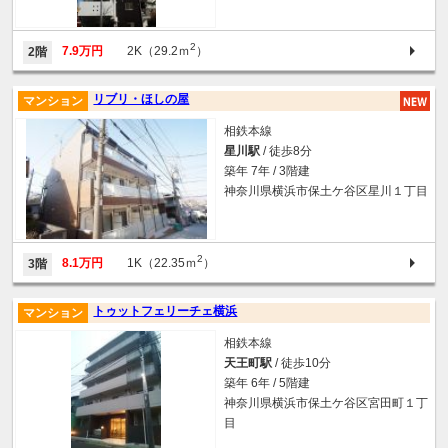
2
7.9万円
2K（29.2ｍ
）
2階
リブリ・ほしの屋
マンション
相鉄本線
星川駅
/ 徒歩8分
築年 7年 / 3階建
神奈川県横浜市保土ケ谷区星川１丁目
2
8.1万円
1K（22.35ｍ
）
3階
トゥットフェリーチェ横浜
マンション
相鉄本線
天王町駅
/ 徒歩10分
築年 6年 / 5階建
神奈川県横浜市保土ケ谷区宮田町１丁
目