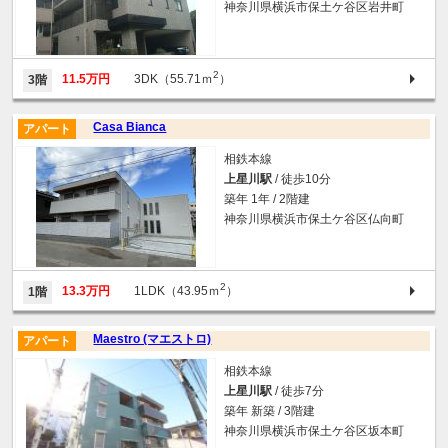
神奈川県横浜市保土ケ谷区岩井町
2
11.5万円
3DK（55.71ｍ
）
3階
Casa Bianca
アパート
相鉄本線
上星川駅
/ 徒歩10分
築年 1年 / 2階建
神奈川県横浜市保土ケ谷区仏向町
2
13.3万円
1LDK（43.95ｍ
）
1階
Maestro (マエストロ)
アパート
相鉄本線
上星川駅
/ 徒歩7分
築年 新築 / 3階建
神奈川県横浜市保土ケ谷区坂本町