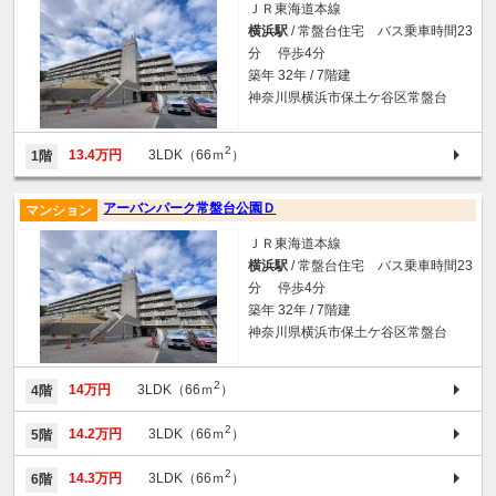
ＪＲ東海道本線
横浜駅
/ 常盤台住宅 バス乗車時間23
分 停歩4分
築年 32年 / 7階建
神奈川県横浜市保土ケ谷区常盤台
2
13.4万円
3LDK（66ｍ
）
1階
アーバンパーク常盤台公園Ｄ
マンション
ＪＲ東海道本線
横浜駅
/ 常盤台住宅 バス乗車時間23
分 停歩4分
築年 32年 / 7階建
神奈川県横浜市保土ケ谷区常盤台
2
14万円
3LDK（66ｍ
）
4階
2
14.2万円
3LDK（66ｍ
）
5階
2
14.3万円
3LDK（66ｍ
）
6階