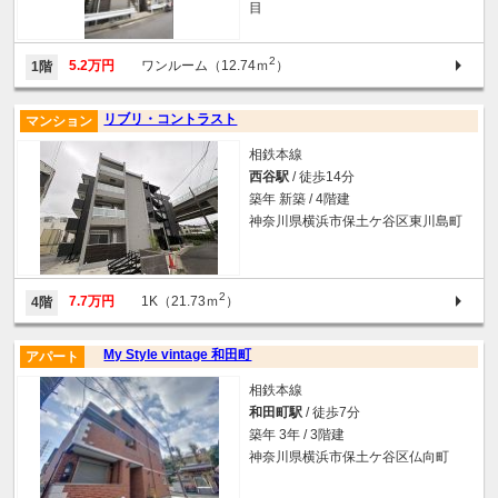
目
2
5.2万円
ワンルーム（12.74ｍ
）
1階
リブリ・コントラスト
マンション
相鉄本線
西谷駅
/ 徒歩14分
築年 新築 / 4階建
神奈川県横浜市保土ケ谷区東川島町
2
7.7万円
1K（21.73ｍ
）
4階
My Style vintage 和田町
アパート
相鉄本線
和田町駅
/ 徒歩7分
築年 3年 / 3階建
神奈川県横浜市保土ケ谷区仏向町