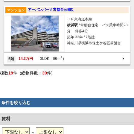
アーバンパーク常盤台公園C
マンション
ＪＲ東海道本線
横浜駅
/ 常盤台住宅 バス乗車時間23
分 停歩4分
築年 32年 / 7階建
神奈川県横浜市保土ケ谷区常盤台
2
14.2万円
3LDK（66ｍ
）
5階
棟数
19
件 (総物件数：
39
件)
条件を絞り込む
賃料
～