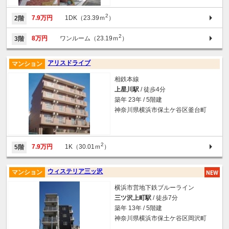
2
7.9万円
1DK（23.39ｍ
）
2階
2
8万円
ワンルーム（23.19ｍ
）
3階
アリスドライブ
マンション
相鉄本線
上星川駅
/ 徒歩4分
築年 23年 / 5階建
神奈川県横浜市保土ケ谷区釜台町
2
7.9万円
1K（30.01ｍ
）
5階
ウィステリア三ッ沢
マンション
横浜市営地下鉄ブルーライン
三ツ沢上町駅
/ 徒歩7分
築年 13年 / 5階建
神奈川県横浜市保土ケ谷区岡沢町