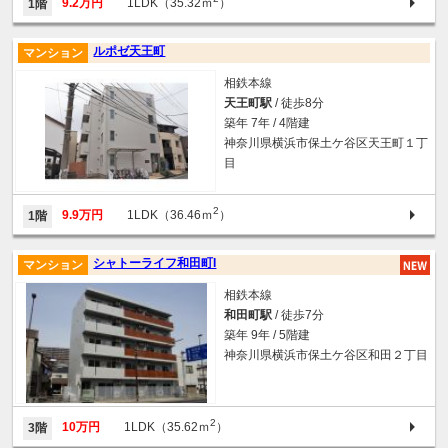
9.2万円
1LDK（35.32ｍ
）
1階
ルポゼ天王町
マンション
相鉄本線
天王町駅
/ 徒歩8分
築年 7年 / 4階建
神奈川県横浜市保土ケ谷区天王町１丁
目
2
9.9万円
1LDK（36.46ｍ
）
1階
シャトーライフ和田町I
マンション
相鉄本線
和田町駅
/ 徒歩7分
築年 9年 / 5階建
神奈川県横浜市保土ケ谷区和田２丁目
2
10万円
1LDK（35.62ｍ
）
3階