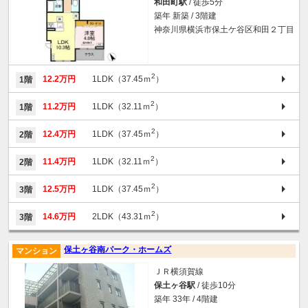
和田町駅
/ 徒歩5分
築年 新築 / 3階建
神奈川県横浜市保土ケ谷区和田２丁目
2
12.2万円
1LDK（37.45ｍ
）
1階
2
11.2万円
1LDK（32.11ｍ
）
1階
2
12.4万円
1LDK（37.45ｍ
）
2階
2
11.4万円
1LDK（32.11ｍ
）
2階
2
12.5万円
1LDK（37.45ｍ
）
3階
2
14.6万円
2LDK（43.31ｍ
）
3階
保土ヶ谷南パーク・ホームズ
マンション
ＪＲ横須賀線
保土ヶ谷駅
/ 徒歩10分
築年 33年 / 4階建