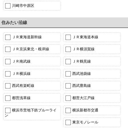
川崎市中原区
住みたい沿線
ＪＲ東海道新幹線
ＪＲ東海道本線
ＪＲ京浜東北・根岸線
ＪＲ横須賀線
ＪＲ南武線
ＪＲ鶴見線
ＪＲ横浜線
西武池袋線
西武有楽町線
西武豊島線
都営浅草線
都営大江戸線
横浜市営地下鉄ブルーライ
横浜新都市交通
ン
東京モノレール