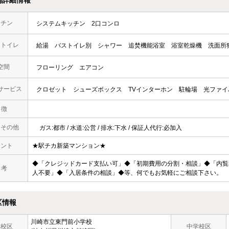
ッチン
システムキッチン
2口コンロ
・トイレ
給湯
バストイレ別
シャワー
追焚機能浴室
浴室乾燥機
洗面所
空間
フローリング
エアコン
サービス
クロゼット
シューズボックス
TVインターホン
駐輪場
光ファイ
 徴
・その他
ガス:都市 / 水道:公営 / 排水:下水 / 保証人代行:必加入
メント
★駅チカ新築マンション★
◆「クレジッドカード支払い可」◆「初期費用の分割・相談」◆「内覧
 考
人不要」◆「入居条件の相談」◆等、何でもお気軽にご相談下さい。
区情報
川崎市立東門前小学校
学校区
中学校区