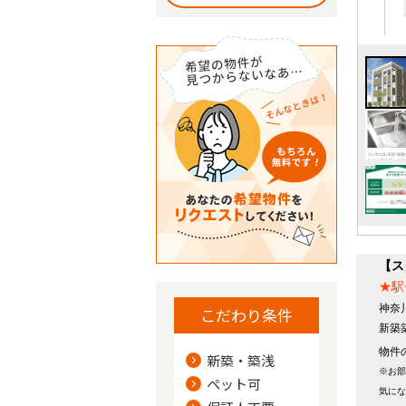
【ス
★駅
神奈
こだわり条件
新築
物件の
新築・築浅
※お部
ペット可
気にな