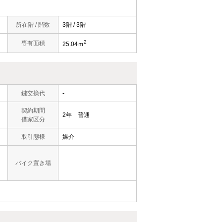
所在階 / 階数
3階 / 3階
2
専有面積
25.04ｍ
鍵交換代
-
契約期間
2年 普通
借家区分
取引態様
媒介
バイク置き場