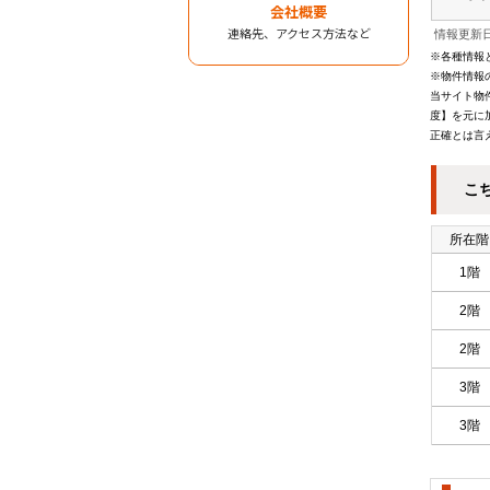
会社概要
連絡先、アクセス方法など
情報更新日
※各種情報
※物件情報
当サイト物
度】を元に
正確とは言
こ
所在階
1階
2階
2階
3階
3階