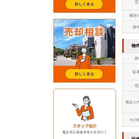
交
種別 
築
物
損
駐
現
保証人
その
スタッフ紹介
私たちにおまかせください！
設