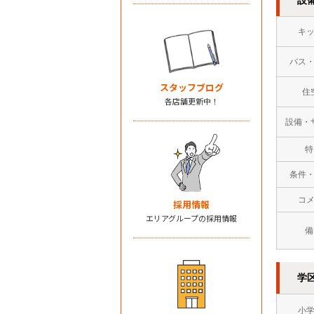
キ
バス
スタッフブログ
住
各店舗更新中！
設備・
特
条件
コ
採用情報
エリアグループの採用情報
備
学
小