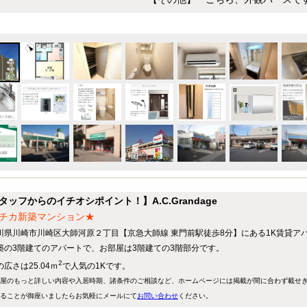
タッフからのイチオシポイント！】A.C.Grandage
チカ新築マンション★
川県川崎市川崎区大師河原２丁目【京急大師線 東門前駅徒歩8分】にある1K賃貸ア
築の3階建てのアパートで、お部屋は3階建ての3階部分です。
2
広さは25.04ｍ
で人気の1Kです。
屋のもっと詳しい内容や入居時期、諸条件のご相談など、ホームページには掲載が間に合わず載せ
ることが御座いましたらお気軽にメールにて
お問い合わせ
ください。