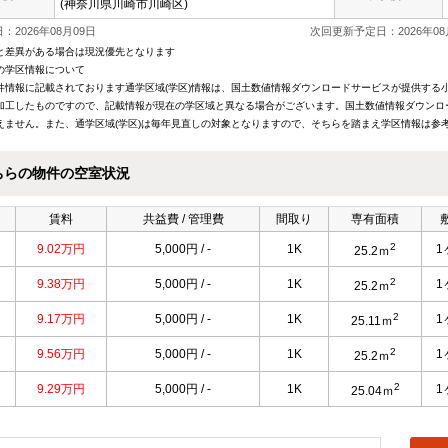
(神奈川県川崎市川崎区)
：2026年08月09日
次回更新予定日：2026年08
と差異がある場合は現況優先となります
の学区情報について
件情報に記載されております通学区域(学区)情報は、国土数値情報ダウンロードサービスが提供する小学
加工したものですので、記載情報が現在の学区域と異なる場合がございます。国土数値情報ダウンロ
えません。また、通学区域(学区)は毎年見直しの対象となりますので、そちらを踏まえ学区情報は参
ちらの物件の空室状況
賃料
共益費 / 管理費
間取り
専有面積
2
9.02万円
5,000円 / -
1K
1
25.2ｍ
2
9.38万円
5,000円 / -
1K
1
25.2ｍ
2
9.17万円
5,000円 / -
1K
1
25.11ｍ
2
9.56万円
5,000円 / -
1K
1
25.2ｍ
2
9.29万円
5,000円 / -
1K
1
25.04ｍ