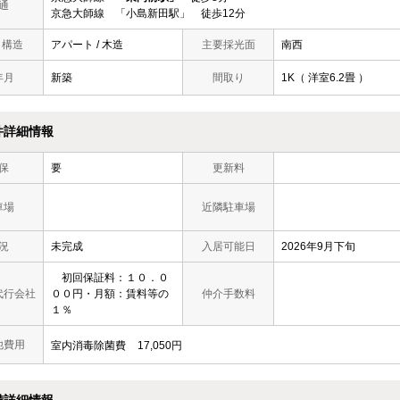
通
京急大師線 「小島新田駅」 徒歩12分
/ 構造
アパート / 木造
主要採光面
南西
年月
新築
間取り
1K（ 洋室6.2畳 ）
件詳細情報
保
要
更新料
車場
近隣駐車場
況
未完成
入居可能日
2026年9月下旬
初回保証料：１０．０
代行会社
００円・月額：賃料等の
仲介手数料
１％
他費用
室内消毒除菌費
17,050円
備詳細情報