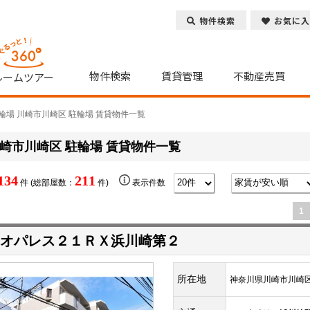
物件検索
お気に入
物件検索
賃貸管理
不動産売買
ルームツアー
輪場 川崎市川崎区 駐輪場 賃貸物件一覧
崎市川崎区 駐輪場 賃貸物件一覧
134
211
件 (総部屋数：
件)
表示件数
1
オパレス２１ＲＸ浜川崎第２
所在地
神奈川県川崎市川崎