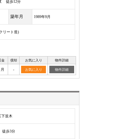
駅
徒歩12分
築年月
1989年9月
ンクリート造)
証金
償却
お気に入り
物件詳細
ヶ月
-
お気に入り
物件詳細
区下並木
徒歩3分