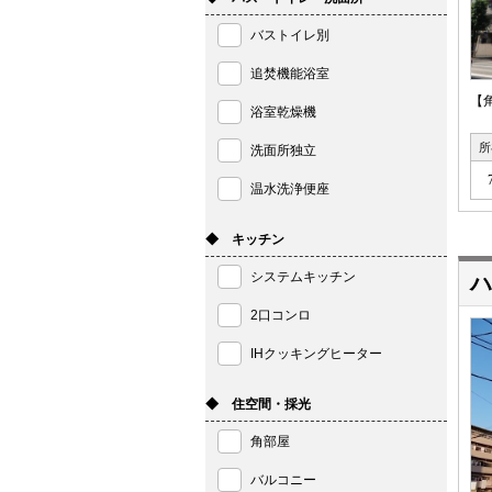
バストイレ別
追焚機能浴室
【
浴室乾燥機
所
洗面所独立
温水洗浄便座
◆ キッチン
システムキッチン
ハ
2口コンロ
IHクッキングヒーター
◆ 住空間・採光
角部屋
バルコニー