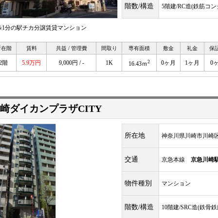
階数/構造
5階建/RC造(鉄筋コ
歩1分の駅チカ分譲賃貸マンション
所在階
賃料
共益 / 管理費
間取り
専有面積
敷金
礼金
保
2
2階
5.9万円
9,000円 / -
1K
0ヶ月
1ヶ月
0
16.43ｍ
崎ダイカンプラザCITY
所在地
神奈川県川崎市川崎
交通
京急本線
京急川崎
物件種別
マンション
階数/構造
10階建/SRC造(鉄