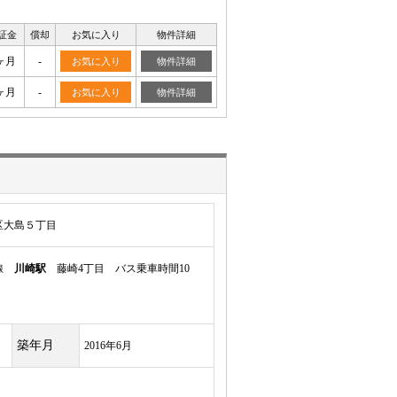
証金
償却
お気に入り
物件詳細
ヶ月
-
お気に入り
物件詳細
ヶ月
-
お気に入り
物件詳細
区大島５丁目
岸線
川崎駅
藤崎4丁目 バス乗車時間10
築年月
2016年6月