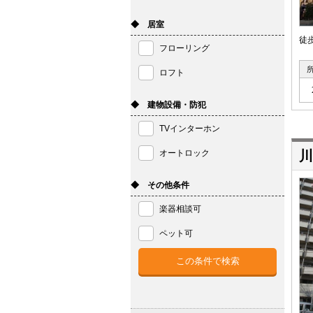
◆ 居室
徒
フローリング
ロフト
◆ 建物設備・防犯
TVインターホン
オートロック
川
◆ その他条件
楽器相談可
ペット可