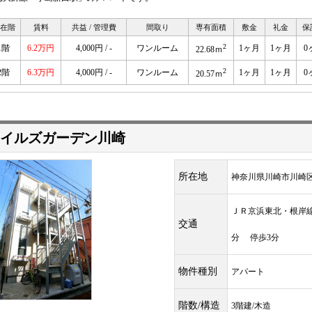
在階
賃料
共益 / 管理費
間取り
専有面積
敷金
礼金
保
2
1階
6.2万円
4,000円 / -
ワンルーム
1ヶ月
1ヶ月
0
22.68ｍ
2
2階
6.3万円
4,000円 / -
ワンルーム
1ヶ月
1ヶ月
0
20.57ｍ
イルズガーデン川崎
所在地
神奈川県川崎市川崎
ＪＲ京浜東北・根
交通
分 停歩3分
物件種別
アパート
階数/構造
3階建/木造