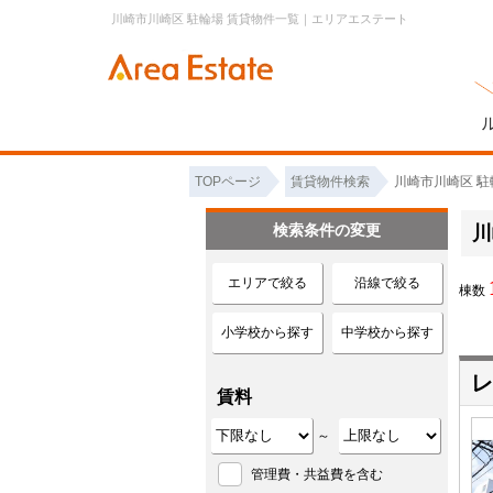
川崎市川崎区 駐輪場 賃貸物件一覧｜エリアエステート
TOPページ
賃貸物件検索
川崎市川崎区 駐
検索条件の変更
川
エリアで絞る
沿線で絞る
棟数
小学校から探す
中学校から探す
レ
賃料
～
管理費・共益費を含む