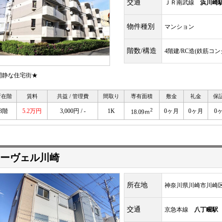
交通
ＪＲ南武線
浜川崎
物件種別
マンション
階数/構造
4階建/RC造(鉄筋コ
閑静な住宅街★
所在階
賃料
共益 / 管理費
間取り
専有面積
敷金
礼金
保
2
3階
5.2万円
3,000円 / -
1K
0ヶ月
0ヶ月
0
18.09ｍ
ーヴェル川崎
所在地
神奈川県川崎市川崎
交通
京急本線
八丁畷駅