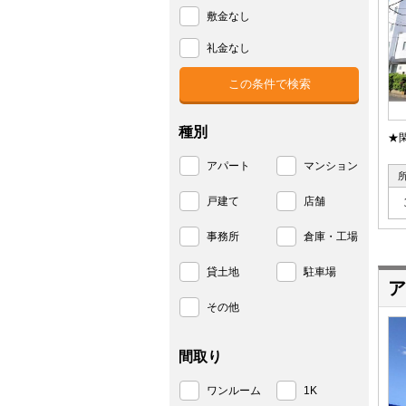
敷金なし
礼金なし
種別
★
アパート
マンション
戸建て
店舗
事務所
倉庫・工場
貸土地
駐車場
ア
その他
間取り
ワンルーム
1K