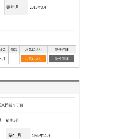
築年月
2015年3月
証金
償却
お気に入り
物件詳細
ヶ月
-
お気に入り
物件詳細
区東門前３丁目
駅
徒歩5分
築年月
1989年11月