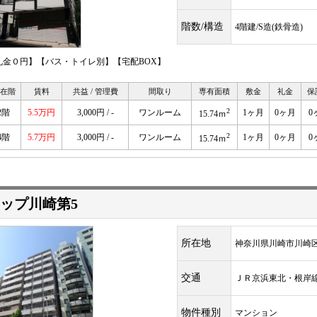
階数/構造
4階建/S造(鉄骨造)
礼金０円】【バス・トイレ別】【宅配BOX】
在階
賃料
共益 / 管理費
間取り
専有面積
敷金
礼金
保
2
2階
5.5万円
3,000円 / -
ワンルーム
1ヶ月
0ヶ月
0
15.74ｍ
2
4階
5.7万円
3,000円 / -
ワンルーム
1ヶ月
0ヶ月
0
15.74ｍ
ップ川崎第5
所在地
神奈川県川崎市川崎
交通
ＪＲ京浜東北・根
物件種別
マンション