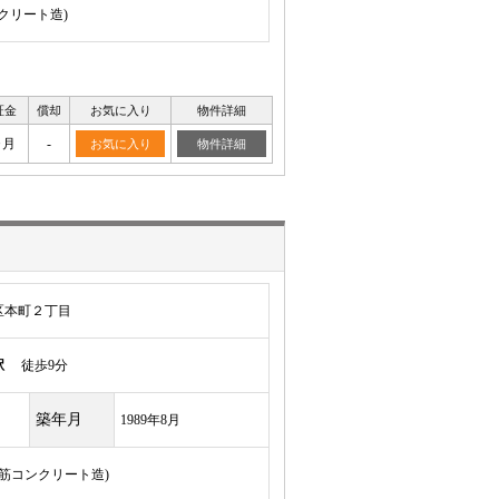
ンクリート造)
証金
償却
お気に入り
物件詳細
ヶ月
-
お気に入り
物件詳細
区本町２丁目
駅
徒歩9分
築年月
1989年8月
骨鉄筋コンクリート造)