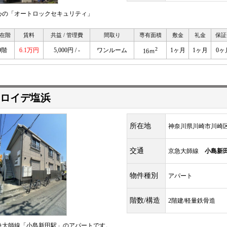
心の「オートロックセキュリティ」
在階
賃料
共益 / 管理費
間取り
専有面積
敷金
礼金
保証
2
9階
6.1万円
5,000円 / -
ワンルーム
1ヶ月
1ヶ月
0ヶ
16ｍ
ロイデ塩浜
所在地
神奈川県川崎市川崎
交通
京急大師線
小島新
物件種別
アパート
階数/構造
2階建/軽量鉄骨造
急大師線「小島新田駅」のアパートです。