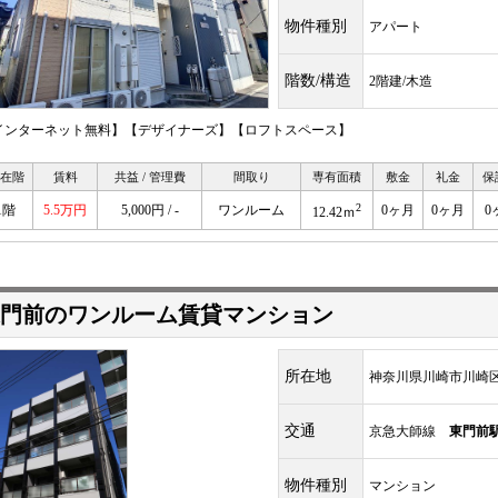
物件種別
アパート
階数/構造
2階建/木造
インターネット無料】【デザイナーズ】【ロフトスペース】
在階
賃料
共益 / 管理費
間取り
専有面積
敷金
礼金
保
2
1階
5.5万円
5,000円 / -
ワンルーム
0ヶ月
0ヶ月
0
12.42ｍ
門前のワンルーム賃貸マンション
所在地
神奈川県川崎市川崎
交通
京急大師線
東門前
物件種別
マンション