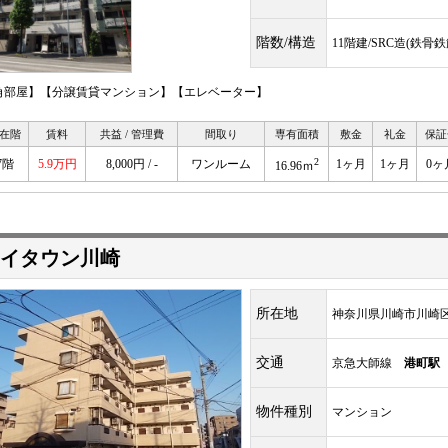
階数/構造
11階建/SRC造(鉄
角部屋】【分譲賃貸マンション】【エレベーター】
在階
賃料
共益 / 管理費
間取り
専有面積
敷金
礼金
保証
2
7階
5.9万円
8,000円 / -
ワンルーム
1ヶ月
1ヶ月
0ヶ
16.96ｍ
イタウン川崎
所在地
神奈川県川崎市川崎
交通
京急大師線
港町駅
物件種別
マンション