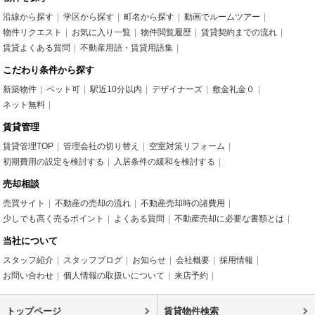
沿線から探す
学区から探す
町名から探す
動画でルームツアー
物件リクエスト
お気に入り一覧
物件閲覧履歴
賃貸契約までの流れ
賃貸よくある質問
不動産用語・賃貸用語集
こだわり条件から探す
新築物件
ペット可
駅近10分以内
デザイナーズ
敷金礼金０
ネット無料
賃貸管理
賃貸管理TOP
管理会社の切り替え
空室対策リフォーム
初期費用の設定を検討する
入居条件の緩和を検討する
売却相談
売買サイト
不動産の売却の流れ
不動産売却時の諸費用
少しでも高く売るポイント
よくある質問
不動産売却に必要な書類とは
当社について
スタッフ紹介
スタッフブログ
お知らせ
会社概要
採用情報
お問い合わせ
個人情報の取扱いについて
来店予約
トップページ
賃貸物件検索