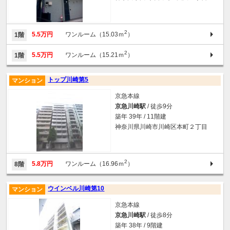
2
5.5万円
ワンルーム（15.03ｍ
）
1階
2
5.5万円
ワンルーム（15.21ｍ
）
1階
トップ川崎第5
マンション
京急本線
京急川崎駅
/ 徒歩9分
築年 39年 / 11階建
神奈川県川崎市川崎区本町２丁目
2
5.8万円
ワンルーム（16.96ｍ
）
8階
ウインベル川崎第10
マンション
京急本線
京急川崎駅
/ 徒歩8分
築年 38年 / 9階建