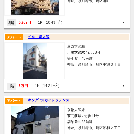
神奈川県川崎市川崎区港町
2
5.9万円
1K（16.43ｍ
）
2階
イル川崎大師
アパート
京急大師線
川崎大師駅
/ 徒歩8分
築年 8年 / 3階建
神奈川県川崎市川崎区中瀬３丁目
2
6万円
1K（14.21ｍ
）
3階
キング?スカイレジデンス
アパート
京急大師線
東門前駅
/ 徒歩11分
築年 5年 / 2階建
神奈川県川崎市川崎区昭和２丁目