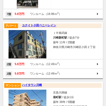
2
5.9万円
ワンルーム（16.96ｍ
）
7階
ユナイト小田ペニーレイン
アパート
ＪＲ南武線
川崎新町駅
/ 徒歩7分
築年 11年 / 2階建
神奈川県川崎市川崎区小田２丁目
2
5.9万円
ワンルーム（12.49ｍ
）
2階
2
5.9万円
ワンルーム（12.49ｍ
）
2階
ハイタウン川崎
マンション
京急大師線
港町駅
/ 徒歩1分
築年 38年 / 5階建