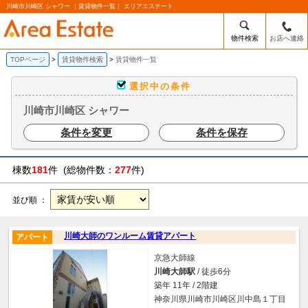
川崎市川崎区 シャワー ｜賃貸物件一覧｜ エリアエステート
物件検索
お店へ連絡
TOPページ
賃貸物件検索
賃貸物件一覧
選択中の条件
川崎市川崎区 シャワー
条件を変更
条件を保存
棟数
181
件 (総物件数：
277
件)
並び順 ：
川崎大師のワンルーム賃貸アパート
アパート
京急大師線
川崎大師駅
/ 徒歩6分
築年 11年 / 2階建
神奈川県川崎市川崎区川中島１丁目