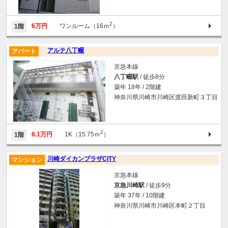
2
6万円
ワンルーム（16ｍ
）
1階
アルテ八丁畷
アパート
京急本線
八丁畷駅
/ 徒歩8分
築年 18年 / 2階建
神奈川県川崎市川崎区渡田新町３丁目
2
6.1万円
1K（15.75ｍ
）
1階
川崎ダイカンプラザCITY
マンション
京急本線
京急川崎駅
/ 徒歩9分
築年 37年 / 10階建
神奈川県川崎市川崎区本町２丁目