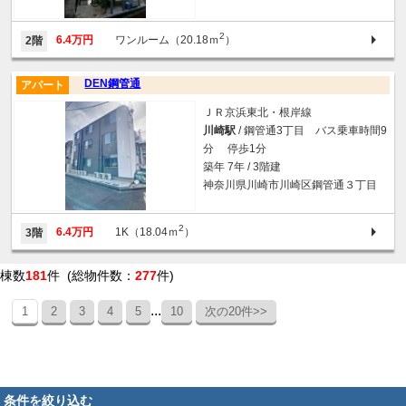
2
6.4万円
ワンルーム（20.18ｍ
）
2階
DEN鋼管通
アパート
ＪＲ京浜東北・根岸線
川崎駅
/ 鋼管通3丁目 バス乗車時間9
分 停歩1分
築年 7年 / 3階建
神奈川県川崎市川崎区鋼管通３丁目
2
6.4万円
1K（18.04ｍ
）
3階
棟数
181
件 (総物件数：
277
件)
...
1
2
3
4
5
10
次の20件>>
条件を絞り込む