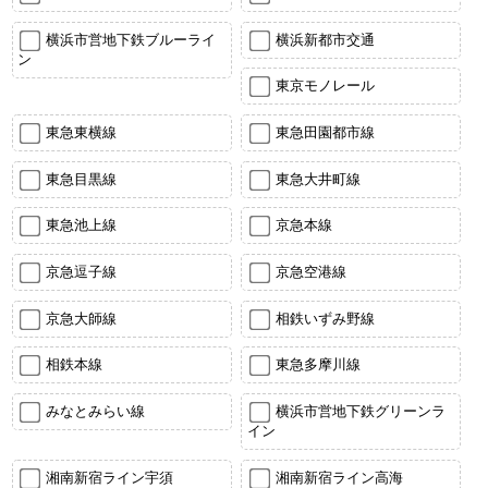
横浜市営地下鉄ブルーライ
横浜新都市交通
ン
東京モノレール
東急東横線
東急田園都市線
東急目黒線
東急大井町線
東急池上線
京急本線
京急逗子線
京急空港線
京急大師線
相鉄いずみ野線
相鉄本線
東急多摩川線
みなとみらい線
横浜市営地下鉄グリーンラ
イン
湘南新宿ライン宇須
湘南新宿ライン高海