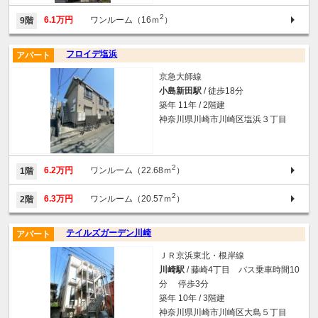
2
6.1万円
ワンルーム（16ｍ
）
9階
フロイデ塩浜
アパート
京急大師線
小島新田駅
/ 徒歩18分
築年 11年 / 2階建
神奈川県川崎市川崎区塩浜３丁目
2
6.2万円
ワンルーム（22.68ｍ
）
1階
2
6.3万円
ワンルーム（20.57ｍ
）
2階
テイルズガーデン川崎
アパート
ＪＲ京浜東北・根岸線
川崎駅
/ 藤崎4丁目 バス乗車時間10
分 停歩3分
築年 10年 / 3階建
神奈川県川崎市川崎区大島５丁目