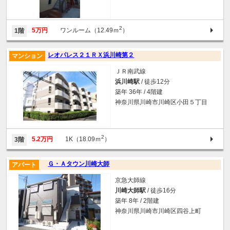
2
5万円
ワンルーム（12.49ｍ
）
1階
レオパレス２１ＲＸ浜川崎第２
マンション
ＪＲ南武線
浜川崎駅
/ 徒歩12分
築年 36年 / 4階建
神奈川県川崎市川崎区小田５丁目
2
5.2万円
1K（18.09ｍ
）
3階
Ｇ・Ａタウン川崎大師
アパート
京急大師線
川崎大師駅
/ 徒歩16分
築年 8年 / 2階建
神奈川県川崎市川崎区四谷上町