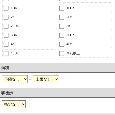
1DK
1LDK
2K
2DK
2LDK
3K
3DK
3LDK
4K
4DK
4LDK
それ以上
面積
～
駅徒歩