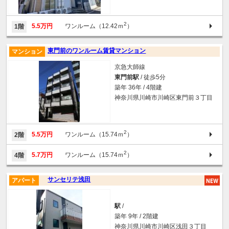
2
5.5万円
ワンルーム（12.42ｍ
）
1階
東門前のワンルーム賃貸マンション
マンション
京急大師線
東門前駅
/ 徒歩5分
築年 36年 / 4階建
神奈川県川崎市川崎区東門前３丁目
2
5.5万円
ワンルーム（15.74ｍ
）
2階
2
5.7万円
ワンルーム（15.74ｍ
）
4階
サンセリテ浅田
アパート
駅
/
築年 9年 / 2階建
神奈川県川崎市川崎区浅田３丁目