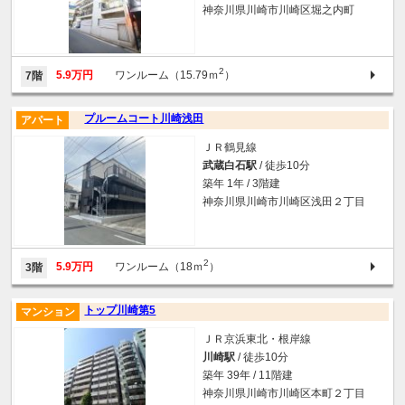
神奈川県川崎市川崎区堀之内町
2
5.9万円
ワンルーム（15.79ｍ
）
7階
プルームコート川崎浅田
アパート
ＪＲ鶴見線
武蔵白石駅
/ 徒歩10分
築年 1年 / 3階建
神奈川県川崎市川崎区浅田２丁目
2
5.9万円
ワンルーム（18ｍ
）
3階
トップ川崎第5
マンション
ＪＲ京浜東北・根岸線
川崎駅
/ 徒歩10分
築年 39年 / 11階建
神奈川県川崎市川崎区本町２丁目