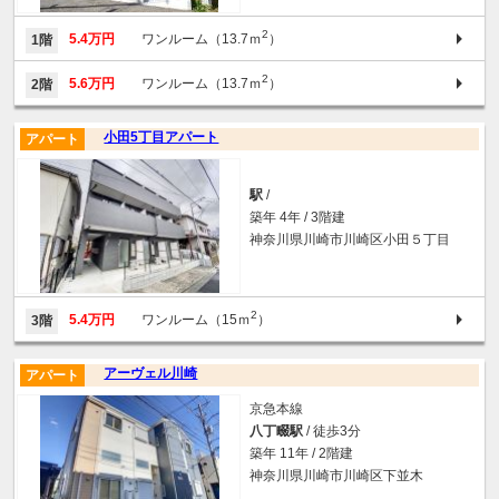
2
5.4万円
ワンルーム（13.7ｍ
）
1階
2
5.6万円
ワンルーム（13.7ｍ
）
2階
小田5丁目アパート
アパート
駅
/
築年 4年 / 3階建
神奈川県川崎市川崎区小田５丁目
2
5.4万円
ワンルーム（15ｍ
）
3階
アーヴェル川崎
アパート
京急本線
八丁畷駅
/ 徒歩3分
築年 11年 / 2階建
神奈川県川崎市川崎区下並木