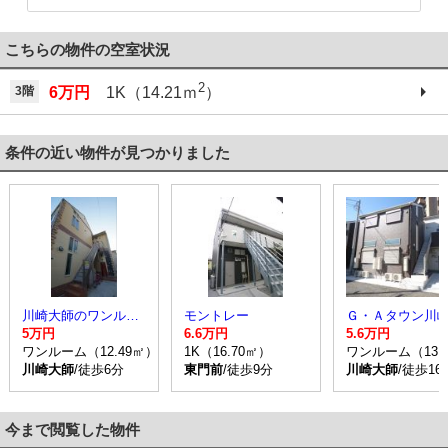
こちらの物件の空室状況
2
3階
6万円
1K（14.21ｍ
）
条件の近い物件が見つかりました
川崎大師のワンルーム賃貸アパート
モントレー
5万円
6.6万円
5.6万円
ワンルーム（12.49㎡）
1K（16.70㎡）
ワンルーム（13.
川崎大師
/徒歩6分
東門前
/徒歩9分
川崎大師
/徒歩16
今まで閲覧した物件