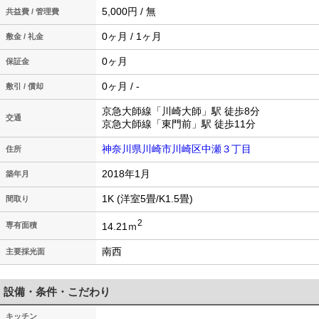
5,000円 / 無
共益費 / 管理費
0ヶ月 / 1ヶ月
敷金 / 礼金
0ヶ月
保証金
0ヶ月 / -
敷引 / 償却
京急大師線「川崎大師」駅 徒歩8分
交通
京急大師線「東門前」駅 徒歩11分
神奈川県川崎市川崎区中瀬３丁目
住所
2018年1月
築年月
1K (洋室5畳/K1.5畳)
間取り
2
14.21ｍ
専有面積
南西
主要採光面
設備・条件・こだわり
キッチン