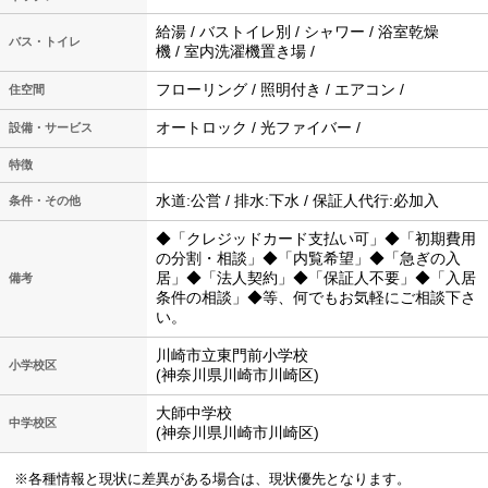
給湯 / バストイレ別 / シャワー / 浴室乾燥
バス・トイレ
機 / 室内洗濯機置き場 /
フローリング / 照明付き / エアコン /
住空間
オートロック / 光ファイバー /
設備・サービス
特徴
水道:公営 / 排水:下水 / 保証人代行:必加入
条件・その他
◆「クレジッドカード支払い可」◆「初期費用
の分割・相談」◆「内覧希望」◆「急ぎの入
居」◆「法人契約」◆「保証人不要」◆「入居
備考
条件の相談」◆等、何でもお気軽にご相談下さ
い。
川崎市立東門前小学校
小学校区
(神奈川県川崎市川崎区)
大師中学校
中学校区
(神奈川県川崎市川崎区)
※各種情報と現状に差異がある場合は、現状優先となります。