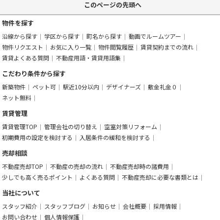
このページの先頭へ
物件を探す
沿線から探す
学区から探す
町名から探す
動画でルームツアー
物件リクエスト
お気に入り一覧
物件閲覧履歴
賃貸契約までの流れ
賃貸よくある質問
不動産用語・賃貸用語集
こだわり条件から探す
新築物件
ペット可
駅近10分以内
デザイナーズ
敷金礼金０
ネット無料
賃貸管理
賃貸管理TOP
管理会社の切り替え
空室対策リフォーム
初期費用の設定を検討する
入居条件の緩和を検討する
売却相談
不動産売却TOP
不動産の売却の流れ
不動産売却時の諸費用
少しでも高く売るポイント
よくある質問
不動産売却に必要な書類とは
当社について
スタッフ紹介
スタッフブログ
お知らせ
会社概要
採用情報
お問い合わせ
個人情報保護