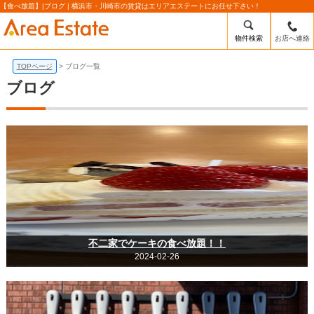
【食べ放題】|ブログ | 横浜市・川崎市の賃貸はエリアエステートにお任せ下さい！
物件検索
お店へ連絡
TOPページ
ブログ一覧
ブログ
不二家でケーキの食べ放題！！
2024-02-26