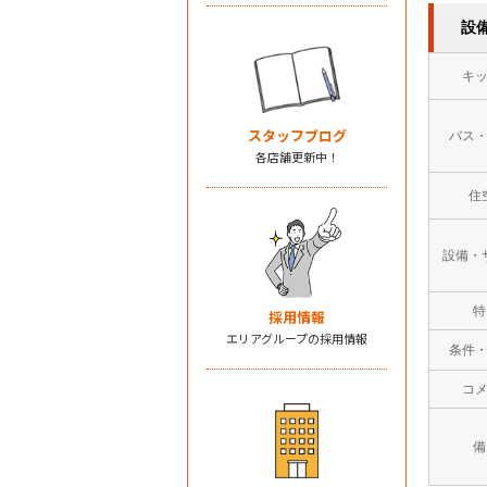
設
キ
スタッフブログ
バス
各店舗更新中！
住
設備・
特
採用情報
エリアグループの採用情報
条件
コ
備