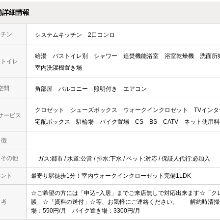
備詳細情報
ッチン
システムキッチン
2口コンロ
給湯
バストイレ別
シャワー
追焚機能浴室
浴室乾燥機
洗面所
・トイレ
室内洗濯機置き場
空間
角部屋
バルコニー
照明付き
エアコン
クロゼット
シューズボックス
ウォークインクロゼット
TVイン
サービス
宅配ボックス
駐輪場
バイク置場
CS
BS
CATV
ネット使用料
 徴
・その他
ガス:都市 / 水道:公営 / 排水:下水 / ペット:対応 / 保証人代行:必加入
メント
最寄り駅徒歩1分！室内ウォークインクローゼット完備1LDK
☆ご希望の方には「申込~入居」までご来店無しで対応出来ます☆「ク
 考
談」☆「資料の送付」☆等、お気軽にご連絡ください。 解約時清掃費：
場：550円/月 バイク置き場：3300円/月