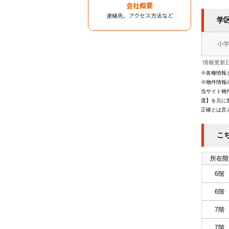
会社概要
連絡先、アクセス方法など
学
小
情報更新日
※各種情報
※物件情報
当サイト物
度】を元に
正確とは言
こ
所在階
6階
6階
7階
7階