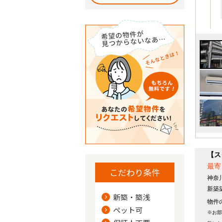
【ス
最寄
こだわり条件
神奈
新築
新築・築浅
物件の
ペット可
※お部