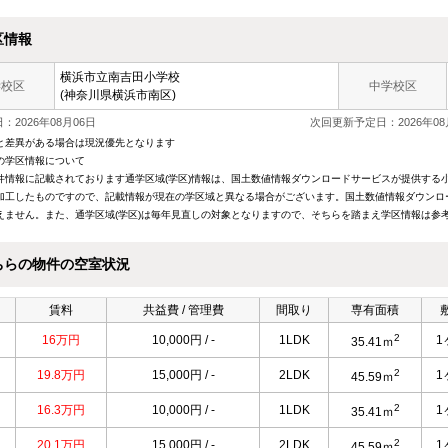
区情報
横浜市立南吉田小学校
学校区
中学校区
(神奈川県横浜市南区)
：2026年08月06日
次回更新予定日：2026年08
と差異がある場合は現況優先となります
の学区情報について
件情報に記載されております通学区域(学区)情報は、国土数値情報ダウンロードサービスが提供する小学
加工したものですので、記載情報が現在の学区域と異なる場合がございます。国土数値情報ダウンロ
えません。また、通学区域(学区)は毎年見直しの対象となりますので、そちらを踏まえ学区情報は参
ちらの物件の空室状況
賃料
共益費 / 管理費
間取り
専有面積
2
16万円
10,000円 / -
1LDK
1
35.41ｍ
2
19.8万円
15,000円 / -
2LDK
1
45.59ｍ
2
16.3万円
10,000円 / -
1LDK
1
35.41ｍ
2
20.1万円
15,000円 / -
2LDK
1
45.59ｍ