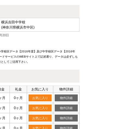
横浜吉田中学校
(神奈川県横浜市中区)
月20日
校区データ【2016年度】及び中学校区データ【2016年
ードサービスのWEBサイト上で記述通り、データは必ずしも
考としてご活用下さい。
敷金
礼金
お気に入り
物件詳細
ヶ月
0ヶ月
お気に入り
物件詳細
ヶ月
0ヶ月
お気に入り
物件詳細
ヶ月
0ヶ月
お気に入り
物件詳細
ヶ月
0ヶ月
お気に入り
物件詳細