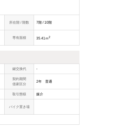
所在階 / 階数
7階 / 10階
2
専有面積
35.41ｍ
鍵交換代
-
契約期間
2年 普通
借家区分
取引態様
媒介
バイク置き場