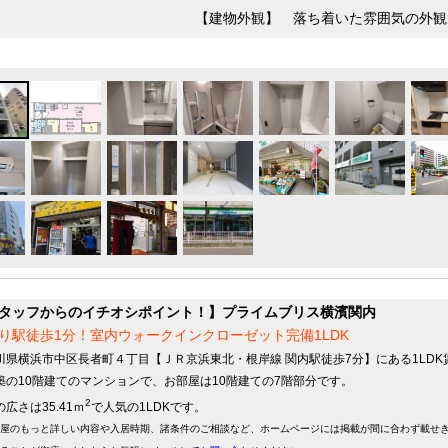
【建物外観】 落ち着いた雰囲気の外観
タッフからのイチオシポイント！】プライムブリス横濱関内
り駅徒歩1分！室内ウォークインクローゼット完備1LDK
川県横浜市中区長者町４丁目【ＪＲ京浜東北・根岸線 関内駅徒歩7分】にある1LD
築の10階建てのマンションで、お部屋は10階建ての7階部分です。
2
広さは35.41ｍ
で人気の1LDKです。
屋のもっと詳しい内容や入居時期、諸条件のご相談など、ホームページには掲載が間に合わず載せ