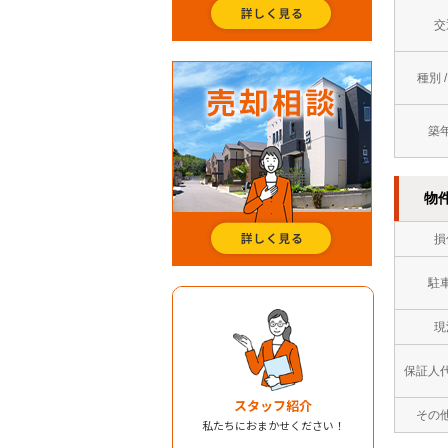
交
種別 
築
物
損
駐
現
保証人
スタッフ紹介
その
私たちにおまかせください！