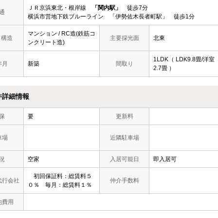
ＪＲ京浜東北・根岸線
「関内駅」
徒歩7分
通
横浜市営地下鉄ブルーライン 「伊勢佐木長者町駅」 徒歩1分
マンション / RC造(鉄筋コ
/ 構造
主要採光面
北東
ンクリート造)
1LDK（ LDK9.8畳/洋室
年月
新築
間取り
2.7畳 ）
件詳細情報
保
要
更新料
車場
近隣駐車場
況
空家
入居可能日
即入居可
初回保証料：総賃料５
代行会社
仲介手数料
０％ 毎月：総賃料１％
他費用