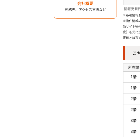
会社概要
情報更新日
連絡先、アクセス方法など
※各種情報
※物件情報
当サイト物
度】を元に
正確とは言
こ
所在階
1階
1階
2階
2階
3階
3階