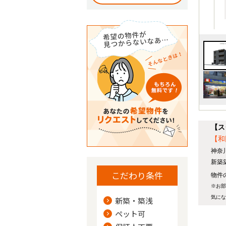
【ス
【和
神奈
新築
こだわり条件
物件の
※お部
気にな
新築・築浅
ペット可