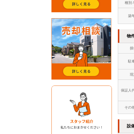
種別 
築
物
損
駐
現
保証人
その
スタッフ紹介
設
私たちにおまかせください！