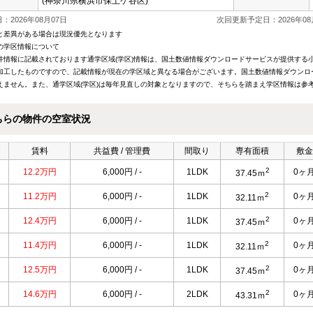
(神奈川県横浜市保土ケ谷区)
：2026年08月07日
次回更新予定日：2026年08
と差異がある場合は現況優先となります
の学区情報について
件情報に記載されております通学区域(学区)情報は、国土数値情報ダウンロードサービスが提供する小学
加工したものですので、記載情報が現在の学区域と異なる場合がございます。国土数値情報ダウンロ
えません。また、通学区域(学区)は毎年見直しの対象となりますので、そちらを踏まえ学区情報は参
ちらの物件の空室状況
賃料
共益費 / 管理費
間取り
専有面積
敷金
2
12.2万円
6,000円 / -
1LDK
0ヶ
37.45ｍ
2
11.2万円
6,000円 / -
1LDK
0ヶ
32.11ｍ
2
12.4万円
6,000円 / -
1LDK
0ヶ
37.45ｍ
2
11.4万円
6,000円 / -
1LDK
0ヶ
32.11ｍ
2
12.5万円
6,000円 / -
1LDK
0ヶ
37.45ｍ
2
14.6万円
6,000円 / -
2LDK
0ヶ
43.31ｍ