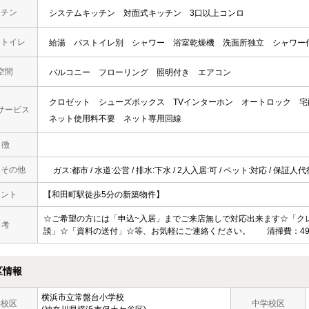
ッチン
システムキッチン
対面式キッチン
3口以上コンロ
・トイレ
給湯
バストイレ別
シャワー
浴室乾燥機
洗面所独立
シャワー
空間
バルコニー
フローリング
照明付き
エアコン
クロゼット
シューズボックス
TVインターホン
オートロック
宅
サービス
ネット使用料不要
ネット専用回線
 徴
・その他
ガス:都市 / 水道:公営 / 排水:下水 / 2人入居:可 / ペット:対応 / 保証人
メント
【和田町駅徒歩5分の新築物件】
☆ご希望の方には「申込~入居」までご来店無しで対応出来ます☆「ク
 考
談」☆「資料の送付」☆等、お気軽にご連絡ください。 清掃費：495
区情報
横浜市立常盤台小学校
学校区
中学校区