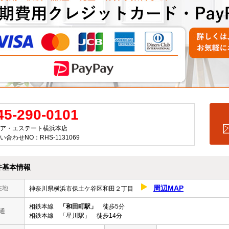
45-290-0101
ア・エステート横浜本店
い合わせNO：RHS-1131069
件基本情報
周辺MAP
在地
神奈川県横浜市保土ケ谷区和田２丁目
相鉄本線
「和田町駅」
徒歩5分
通
相鉄本線 「星川駅」 徒歩14分