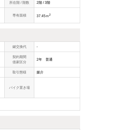
所在階 / 階数
2階 / 3階
2
専有面積
37.45ｍ
鍵交換代
-
契約期間
2年 普通
借家区分
取引態様
媒介
バイク置き場