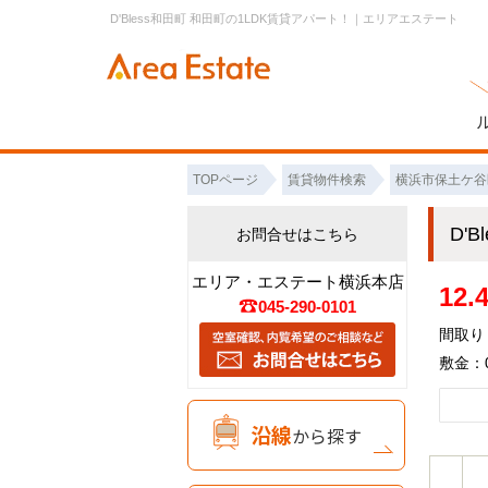
D'Bless和田町 和田町の1LDK賃貸アパート！｜エリアエステート
TOPページ
賃貸物件検索
横浜市保土ケ谷
D'
お問合せはこちら
エリア・エステート横浜本店
12
045-290-0101
間取り：
敷金：0
沿線
から探す