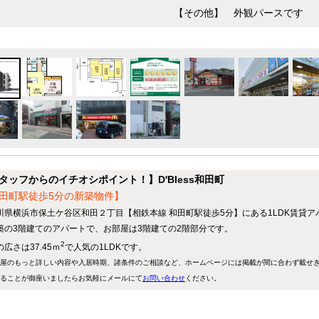
【その他】 外観パースです
タッフからのイチオシポイント！】D'Bless和田町
田町駅徒歩5分の新築物件】
川県横浜市保土ケ谷区和田２丁目【相鉄本線 和田町駅徒歩5分】にある1LDK賃貸ア
築の3階建てのアパートで、お部屋は3階建ての2階部分です。
2
広さは37.45ｍ
で人気の1LDKです。
屋のもっと詳しい内容や入居時期、諸条件のご相談など、ホームページには掲載が間に合わず載せ
ることが御座いましたらお気軽にメールにて
お問い合わせ
ください。