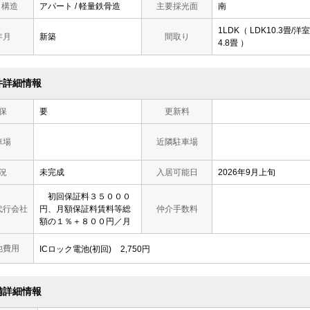
/ 構造
アパート / 軽量鉄骨造
主要採光面
南
1LDK（ LDK10.3畳/洋室
年月
新築
間取り
4.8畳 ）
件詳細情報
保
要
更新料
車場
近隣駐車場
況
未完成
入居可能日
2026年9月上旬
初回保証料３５０００
代行会社
円、月額保証料賃料等総
仲介手数料
額の１％＋８００円／月
他費用
ICロック電池(初回)
2,750円
備詳細情報