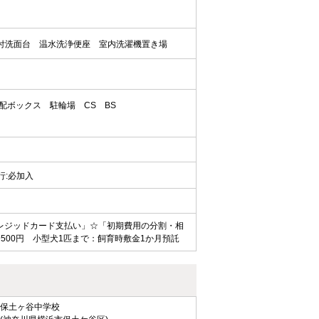
付洗面台
温水洗浄便座
室内洗濯機置き場
配ボックス
駐輪場
CS
BS
代行:必加入
レジッドカード支払い」☆「初期費用の分割・相
00円 小型犬1匹まで：飼育時敷金1か月預託
保土ヶ谷中学校