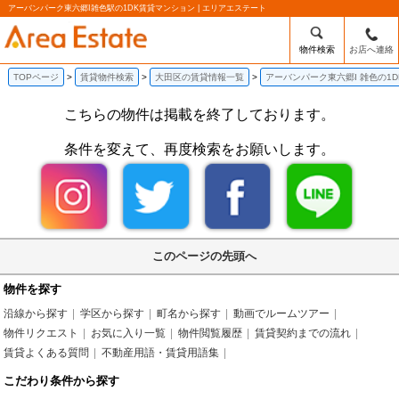
アーバンパーク東六郷I雑色駅の1DK賃貸マンション | エリアエステート
物件検索
お店へ連絡
TOPページ
賃貸物件検索
大田区の賃貸情報一覧
アーバンパーク東六郷I 雑色の1
こちらの物件は掲載を終了しております。
条件を変えて、再度検索をお願いします。
このページの先頭へ
物件を探す
沿線から探す
学区から探す
町名から探す
動画でルームツアー
物件リクエスト
お気に入り一覧
物件閲覧履歴
賃貸契約までの流れ
賃貸よくある質問
不動産用語・賃貸用語集
こだわり条件から探す