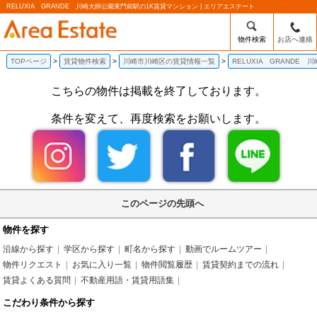
RELUXIA GRANDE 川崎大師公園東門前駅の1K賃貸マンション | エリアエステート
物件検索
お店へ連絡
TOPページ
賃貸物件検索
川崎市川崎区の賃貸情報一覧
RELUXIA GRANDE
こちらの物件は掲載を終了しております。
条件を変えて、再度検索をお願いします。
このページの先頭へ
物件を探す
沿線から探す
学区から探す
町名から探す
動画でルームツアー
物件リクエスト
お気に入り一覧
物件閲覧履歴
賃貸契約までの流れ
賃貸よくある質問
不動産用語・賃貸用語集
こだわり条件から探す