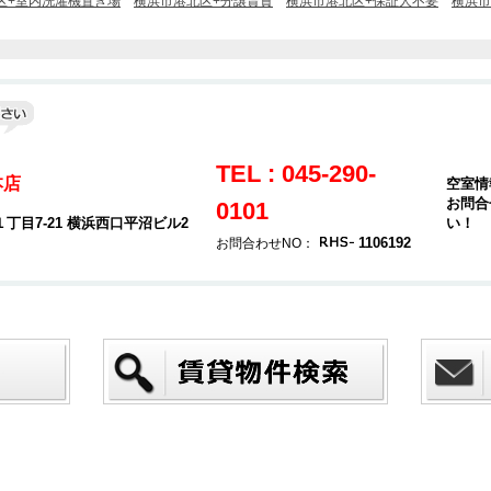
区+室内洗濯機置き場
横浜市港北区+分譲賃貸
横浜市港北区+保証人不要
横浜市
TEL : 045-290-
本店
空室情
お問合
0101
目7-21 横浜西口平沼ビル2
い！
1106192
お問合わせNO：