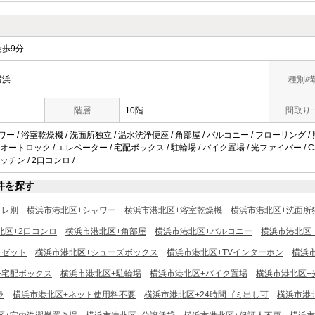
歩9分
横浜
種別/
階層
10階
間取り
ワー / 浴室乾燥機 / 洗面所独立 / 温水洗浄便座 / 角部屋 / バルコニー / フローリング /
 オートロック / エレベーター / 宅配ボックス / 駐輪場 / バイク置場 / 光ファイバー / CS 
チン / 2口コンロ /
件を探す
イレ別
横浜市港北区+シャワー
横浜市港北区+浴室乾燥機
横浜市港北区+洗面所
北区+2口コンロ
横浜市港北区+角部屋
横浜市港北区+バルコニー
横浜市港北区
ロゼット
横浜市港北区+シューズボックス
横浜市港北区+TVインターホン
横浜
+宅配ボックス
横浜市港北区+駐輪場
横浜市港北区+バイク置場
横浜市港北区+
ラ
横浜市港北区+ネット使用料不要
横浜市港北区+24時間ゴミ出し可
横浜市港