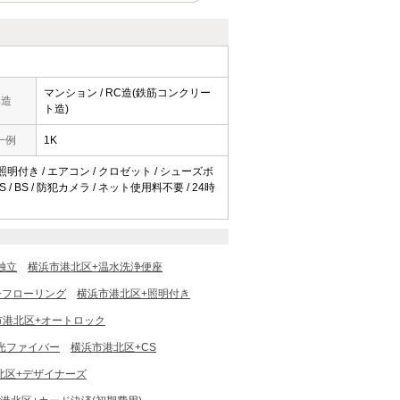
マンション / RC造(鉄筋コンクリー
構造
ト造)
一例
1K
 照明付き / エアコン / クロゼット / シューズボ
/ BS / 防犯カメラ / ネット使用料不要 / 24時
独立
横浜市港北区+温水洗浄便座
+フローリング
横浜市港北区+照明付き
市港北区+オートロック
光ファイバー
横浜市港北区+CS
北区+デザイナーズ