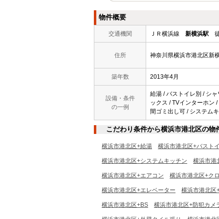
物件概要
交通機関
ＪＲ横浜線
新横浜駅
徒
住所
神奈川県横浜市港北区新
築年数
2013年4月
給湯 / バストイレ別 / シャ
設備・条件
ックス / TVインターホン /
の一例
間ゴミ出し可 / システムキッ
こだわり条件から横浜市港北区の物
横浜市港北区+給湯
横浜市港北区+バスト
横浜市港北区+システムキッチン
横浜市港
横浜市港北区+エアコン
横浜市港北区+ク
横浜市港北区+エレベーター
横浜市港北区
横浜市港北区+BS
横浜市港北区+防犯カメ