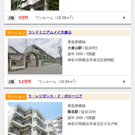
2
5万円
ワンルーム（16.08ｍ
）
2階
コンドミニアムメイ大倉山
マンション
東急東横線
大倉山駅
/ 徒歩9分
築年 38年 / 3階建
神奈川県横浜市港北区師岡町
2
5.2万円
ワンルーム（16.94ｍ
）
2階
ラ・レジダンス・ド・ポローニア
マンション
東急東横線
菊名駅
/ 徒歩10分
築年 38年 / 5階建
神奈川県横浜市港北区大豆戸町