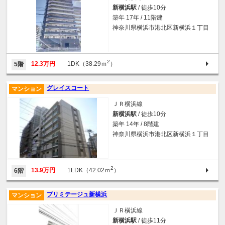
新横浜駅
/ 徒歩10分
築年 17年 / 11階建
神奈川県横浜市港北区新横浜１丁目
2
12.3万円
1DK（38.29ｍ
）
5階
グレイスコート
マンション
ＪＲ横浜線
新横浜駅
/ 徒歩10分
築年 14年 / 8階建
神奈川県横浜市港北区新横浜１丁目
2
13.9万円
1LDK（42.02ｍ
）
6階
プリミテージュ新横浜
マンション
ＪＲ横浜線
新横浜駅
/ 徒歩11分