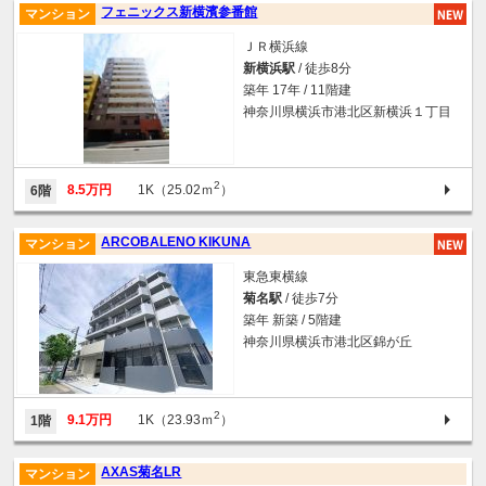
フェニックス新横濱参番館
マンション
ＪＲ横浜線
新横浜駅
/ 徒歩8分
築年 17年 / 11階建
神奈川県横浜市港北区新横浜１丁目
2
8.5万円
1K（25.02ｍ
）
6階
ARCOBALENO KIKUNA
マンション
東急東横線
菊名駅
/ 徒歩7分
築年 新築 / 5階建
神奈川県横浜市港北区錦が丘
2
9.1万円
1K（23.93ｍ
）
1階
AXAS菊名LR
マンション