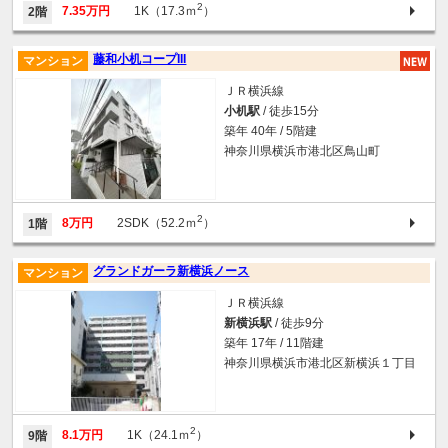
2
7.35万円
1K（17.3ｍ
）
2階
藤和小机コープIII
マンション
ＪＲ横浜線
小机駅
/ 徒歩15分
築年 40年 / 5階建
神奈川県横浜市港北区鳥山町
2
8万円
2SDK（52.2ｍ
）
1階
グランドガーラ新横浜ノース
マンション
ＪＲ横浜線
新横浜駅
/ 徒歩9分
築年 17年 / 11階建
神奈川県横浜市港北区新横浜１丁目
2
8.1万円
1K（24.1ｍ
）
9階