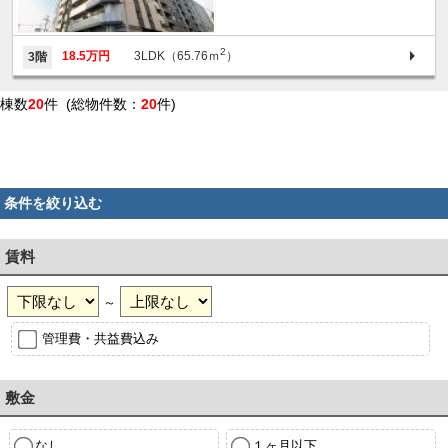
2
18.5万円
3LDK（65.76ｍ
）
3階
棟数
20
件 (総物件数：
20
件)
条件を絞り込む
賃料
～
管理費・共益費込み
敷金
なし
１ヶ月以下