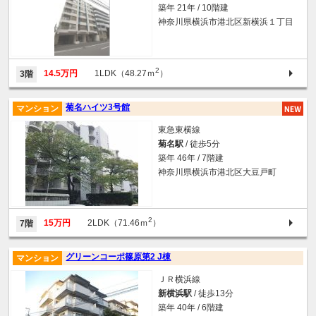
築年 21年 / 10階建
神奈川県横浜市港北区新横浜１丁目
2
14.5万円
1LDK（48.27ｍ
）
3階
菊名ハイツ3号館
マンション
東急東横線
菊名駅
/ 徒歩5分
築年 46年 / 7階建
神奈川県横浜市港北区大豆戸町
2
15万円
2LDK（71.46ｍ
）
7階
グリーンコーポ篠原第2 J棟
マンション
ＪＲ横浜線
新横浜駅
/ 徒歩13分
築年 40年 / 6階建