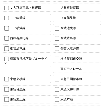
ＪＲ京浜東北・根岸線
ＪＲ横須賀線
ＪＲ南武線
ＪＲ鶴見線
ＪＲ横浜線
西武池袋線
西武有楽町線
西武豊島線
都営浅草線
都営大江戸線
横浜市営地下鉄ブルーライ
横浜新都市交通
ン
東京モノレール
東急東横線
東急田園都市線
東急目黒線
東急大井町線
東急池上線
京急本線