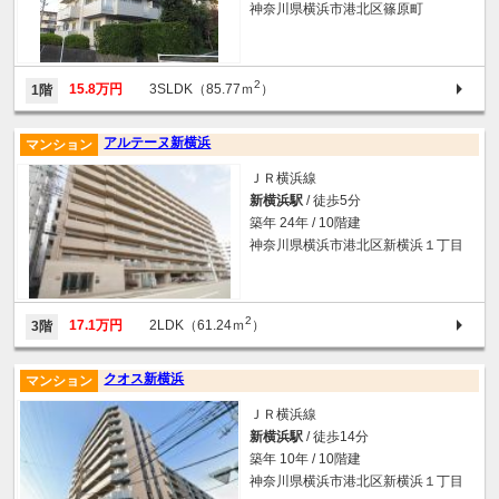
神奈川県横浜市港北区篠原町
2
15.8万円
3SLDK（85.77ｍ
）
1階
アルテーヌ新横浜
マンション
ＪＲ横浜線
新横浜駅
/ 徒歩5分
築年 24年 / 10階建
神奈川県横浜市港北区新横浜１丁目
2
17.1万円
2LDK（61.24ｍ
）
3階
クオス新横浜
マンション
ＪＲ横浜線
新横浜駅
/ 徒歩14分
築年 10年 / 10階建
神奈川県横浜市港北区新横浜１丁目