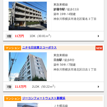
東急東横線
妙蓮寺駅
/ 徒歩11分
築年 19年 / 4階建
神奈川県横浜市港北区菊名３丁目
2
11万円
1DK（30.81ｍ
）
3階
ニチモ日吉第２コーポラス
マンション
東急東横線
日吉駅
/ 徒歩8分
築年 56年 / 7階建
神奈川県横浜市港北区日吉１丁目
2
11.5万円
2LDK（50.22ｍ
）
7階
ジーコンフォートウェスト新横浜
マンション
ＪＲ横浜線