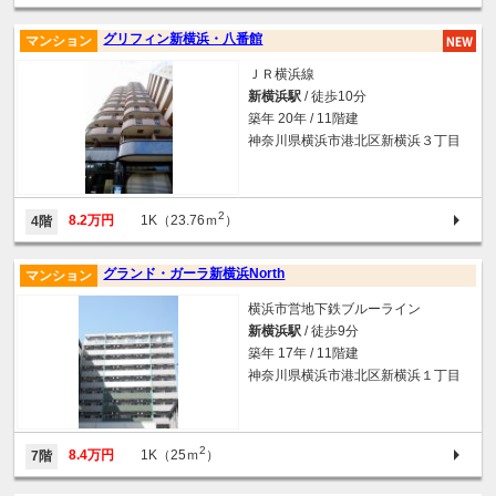
グリフィン新横浜・八番館
マンション
ＪＲ横浜線
新横浜駅
/ 徒歩10分
築年 20年 / 11階建
神奈川県横浜市港北区新横浜３丁目
2
8.2万円
1K（23.76ｍ
）
4階
グランド・ガーラ新横浜North
マンション
横浜市営地下鉄ブルーライン
新横浜駅
/ 徒歩9分
築年 17年 / 11階建
神奈川県横浜市港北区新横浜１丁目
2
8.4万円
1K（25ｍ
）
7階