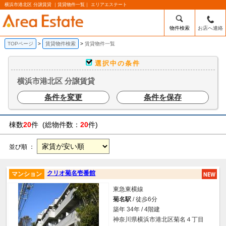
横浜市港北区 分譲賃貸 ｜賃貸物件一覧｜ エリアエステート
物件検索
お店へ連絡
TOPページ
賃貸物件検索
賃貸物件一覧
選択中の条件
横浜市港北区 分譲賃貸
条件を変更
条件を保存
棟数
20
件 (総物件数：
20
件)
並び順 ：
クリオ菊名壱番館
マンション
東急東横線
菊名駅
/ 徒歩6分
築年 34年 / 4階建
神奈川県横浜市港北区菊名４丁目