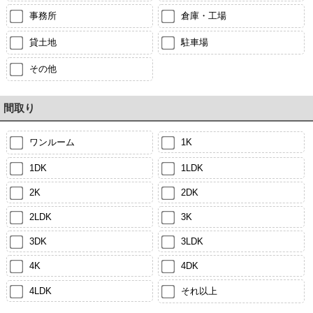
事務所
倉庫・工場
貸土地
駐車場
その他
間取り
ワンルーム
1K
1DK
1LDK
2K
2DK
2LDK
3K
3DK
3LDK
4K
4DK
4LDK
それ以上