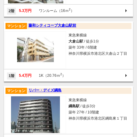
2
5.3万円
ワンルーム（16ｍ
）
2階
藤和シティコープ大倉山駅前
マンション
東急東横線
大倉山駅
/ 徒歩1分
築年 33年 / 6階建
神奈川県横浜市港北区大倉山２丁目
2
5.4万円
1K（20.76ｍ
）
1階
リバー・デイズ綱島
マンション
東急東横線
綱島駅
/ 徒歩3分
築年 27年 / 10階建
神奈川県横浜市港北区綱島東１丁目