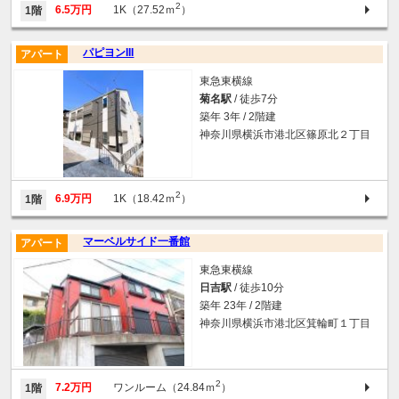
2
6.5万円
1K（27.52ｍ
）
1階
パピヨンIII
アパート
東急東横線
菊名駅
/ 徒歩7分
築年 3年 / 2階建
神奈川県横浜市港北区篠原北２丁目
2
6.9万円
1K（18.42ｍ
）
1階
マーベルサイド一番館
アパート
東急東横線
日吉駅
/ 徒歩10分
築年 23年 / 2階建
神奈川県横浜市港北区箕輪町１丁目
2
7.2万円
ワンルーム（24.84ｍ
）
1階