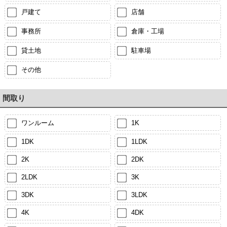
戸建て
店舗
事務所
倉庫・工場
貸土地
駐車場
その他
間取り
ワンルーム
1K
1DK
1LDK
2K
2DK
2LDK
3K
3DK
3LDK
4K
4DK