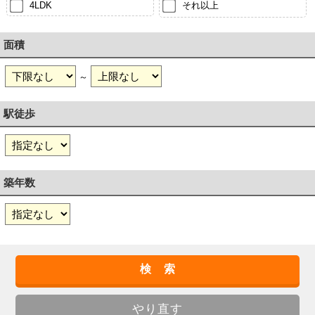
4LDK
それ以上
面積
～
駅徒歩
築年数