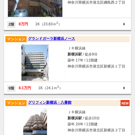
神奈川県横浜市港北区綱島西２丁目
2
8万円
1K（23.83ｍ
）
2階
グランドガーラ新横浜ノース
マンション
ＪＲ横浜線
新横浜駅
/ 徒歩9分
築年 17年 / 11階建
神奈川県横浜市港北区新横浜１丁目
2
8.1万円
1K（24.1ｍ
）
9階
グリフィン新横浜・八番館
マンション
ＪＲ横浜線
新横浜駅
/ 徒歩10分
築年 20年 / 11階建
神奈川県横浜市港北区新横浜３丁目