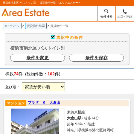
横浜市港北区 バストイレ別 ｜賃貸物件一覧｜ エリアエステート
物件検索
お店へ連絡
TOPページ
賃貸物件検索
賃貸物件一覧
選択中の条件
横浜市港北区 バストイレ別
条件を変更
条件を保存
棟数
74
件 (総物件数：
102
件)
並び順 ：
プラザ Ｋ 大倉山
マンション
東急東横線
大倉山駅
/ 徒歩14分
築年 52年 / 3階建
神奈川県横浜市港北区師岡町