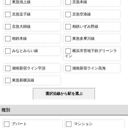
東急池上線
京急本線
京急逗子線
京急空港線
京急大師線
相鉄いずみ野線
相鉄本線
東急多摩川線
みなとみらい線
横浜市営地下鉄グリーンラ
イン
湘南新宿ライン宇須
湘南新宿ライン高海
東急新横浜線
種別
アパート
マンション