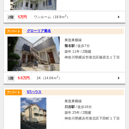
2
5万円
ワンルーム（18.9ｍ
）
2階
グローリア菊名
アパート
東急東横線
菊名駅
/ 徒歩7分
築年 11年 / 2階建
神奈川県横浜市港北区篠原北１丁目
2
5.5万円
1K（14.04ｍ
）
1階
STハウス
アパート
東急東横線
日吉駅
/ 徒歩16分
築年 25年 / 2階建
神奈川県横浜市港北区下田町１丁目