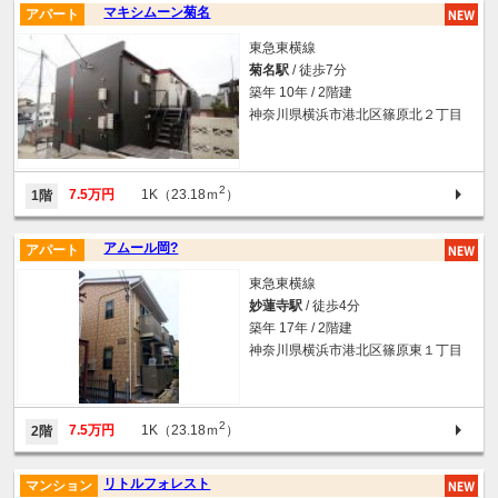
マキシムーン菊名
アパート
東急東横線
菊名駅
/ 徒歩7分
築年 10年 / 2階建
神奈川県横浜市港北区篠原北２丁目
2
7.5万円
1K（23.18ｍ
）
1階
アムール岡?
アパート
東急東横線
妙蓮寺駅
/ 徒歩4分
築年 17年 / 2階建
神奈川県横浜市港北区篠原東１丁目
2
7.5万円
1K（23.18ｍ
）
2階
リトルフォレスト
マンション