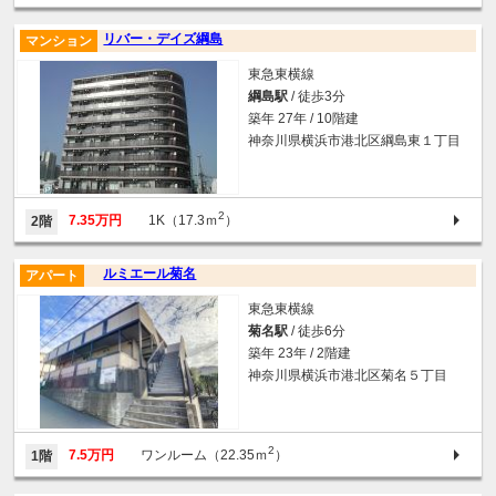
リバー・デイズ綱島
マンション
東急東横線
綱島駅
/ 徒歩3分
築年 27年 / 10階建
神奈川県横浜市港北区綱島東１丁目
2
7.35万円
1K（17.3ｍ
）
2階
ルミエール菊名
アパート
東急東横線
菊名駅
/ 徒歩6分
築年 23年 / 2階建
神奈川県横浜市港北区菊名５丁目
2
7.5万円
ワンルーム（22.35ｍ
）
1階