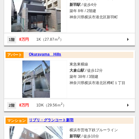
新羽駅
/ 徒歩4分
築年 8年 / 2階建
神奈川県横浜市港北区新羽町
2
8万円
1K（27.87ｍ
）
1階
Okurayama Hills
アパート
東急東横線
大倉山駅
/ 徒歩12分
築年 38年 / 3階建
神奈川県横浜市港北区樽町１丁目
2
8万円
1DK（29.56ｍ
）
2階
リブリ・グランコート新羽
マンション
横浜市営地下鉄ブルーライン
新羽駅
/ 徒歩10分