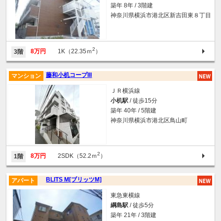
築年 8年 / 3階建
神奈川県横浜市港北区新吉田東８丁目
2
8万円
1K（22.35ｍ
）
3階
藤和小机コープIII
マンション
ＪＲ横浜線
小机駅
/ 徒歩15分
築年 40年 / 5階建
神奈川県横浜市港北区鳥山町
2
8万円
2SDK（52.2ｍ
）
1階
BLITS M[ブリッツM]
アパート
東急東横線
綱島駅
/ 徒歩5分
築年 21年 / 3階建