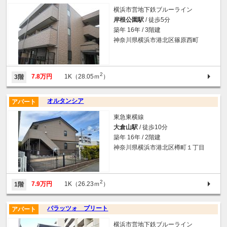
横浜市営地下鉄ブルーライン
岸根公園駅
/ 徒歩5分
築年 16年 / 3階建
神奈川県横浜市港北区篠原西町
2
7.8万円
1K（28.05ｍ
）
3階
オルタンシア
アパート
東急東横線
大倉山駅
/ 徒歩10分
築年 16年 / 2階建
神奈川県横浜市港北区樽町１丁目
2
7.9万円
1K（26.23ｍ
）
1階
パラッツォ プリート
アパート
横浜市営地下鉄ブルーライン