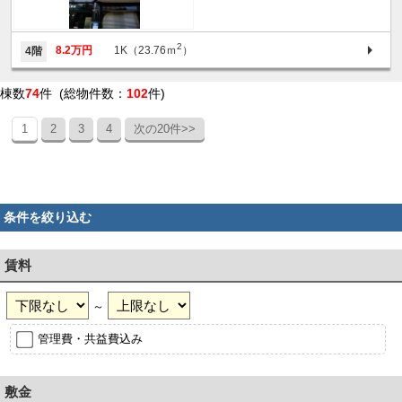
2
8.2万円
1K（23.76ｍ
）
4階
棟数
74
件 (総物件数：
102
件)
1
2
3
4
次の20件>>
条件を絞り込む
賃料
～
管理費・共益費込み
敷金