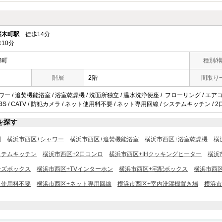
桜木町駅
徒歩14分
10分
部町
種別/
階層
2階
間取り
ワー / 追焚機能浴室 / 浴室乾燥機 / 洗面所独立 / 温水洗浄便座 / フローリング / エアコ
BS / CATV / 防犯カメラ / ネット使用料不要 / ネット専用回線 / システムキッチン / 
を探す
別
横浜市西区+シャワー
横浜市西区+追焚機能浴室
横浜市西区+浴室乾燥機
横
ステムキッチン
横浜市西区+2口コンロ
横浜市西区+IHクッキングヒーター
横浜
ーズボックス
横浜市西区+TVインターホン
横浜市西区+宅配ボックス
横浜市西区
ト使用料不要
横浜市西区+ネット専用回線
横浜市西区+室内洗濯機置き場
横浜市