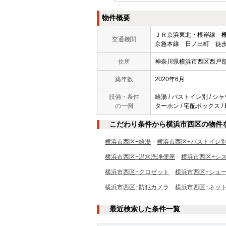
物件概要
ＪＲ京浜東北・根岸線
交通機関
京急本線 日ノ出町 徒歩
住所
神奈川県横浜市西区西戸
築年数
2020年6月
設備・条件
給湯 / バストイレ別 / シャ
の一例
ターホン / 宅配ボックス / 
こだわり条件から横浜市西区の物件
横浜市西区+給湯
横浜市西区+バストイレ
横浜市西区+温水洗浄便座
横浜市西区+シ
横浜市西区+クロゼット
横浜市西区+シュ
横浜市西区+防犯カメラ
横浜市西区+ネッ
最近検索した条件一覧