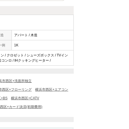
構造
アパート / 木造
一例
1K
ン / クロゼット / シューズボックス / TVイン
2口コンロ / IHクッキングヒーター /
浜市西区+洗面所独立
市西区+フローリング
横浜市西区+エアコン
+BS
横浜市西区+CATV
西区+カード決済(初期費用)