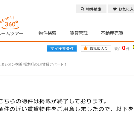
物件検索
お気に入
物件検索
賃貸管理
不動産売買
ルームツアー
0
現在
件
スタシオン横浜 桜木町の1K賃貸アパート！