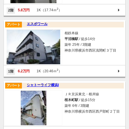
2
5.8万円
1K（17.74ｍ
）
2階
エスポワール
アパート
相鉄本線
平沼橋駅
/ 徒歩14分
築年 25年 / 3階建
神奈川県横浜市西区浅間町３丁目
2
6.2万円
1K（20.46ｍ
）
1階
シャトーライフ横浜I
アパート
ＪＲ京浜東北・根岸線
桜木町駅
/ 徒歩15分
築年 6年 / 3階建
神奈川県横浜市西区西戸部町２丁目