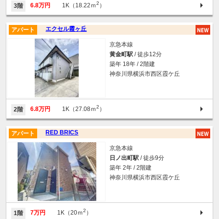
2
6.8万円
1K（18.22ｍ
）
3階
エクセル霞ヶ丘
アパート
京急本線
黄金町駅
/ 徒歩12分
築年 18年 / 2階建
神奈川県横浜市西区霞ケ丘
2
6.8万円
1K（27.08ｍ
）
2階
RED BRICS
アパート
京急本線
日ノ出町駅
/ 徒歩9分
築年 2年 / 2階建
神奈川県横浜市西区霞ケ丘
2
7万円
1K（20ｍ
）
1階