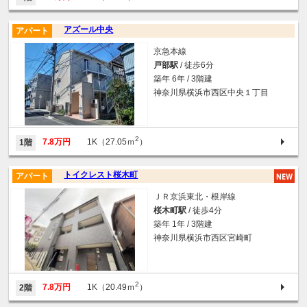
アズール中央
アパート
京急本線
戸部駅
/ 徒歩6分
築年 6年 / 3階建
神奈川県横浜市西区中央１丁目
2
7.8万円
1K（27.05ｍ
）
1階
トイクレスト桜木町
アパート
ＪＲ京浜東北・根岸線
桜木町駅
/ 徒歩4分
築年 1年 / 3階建
神奈川県横浜市西区宮崎町
2
7.8万円
1K（20.49ｍ
）
2階