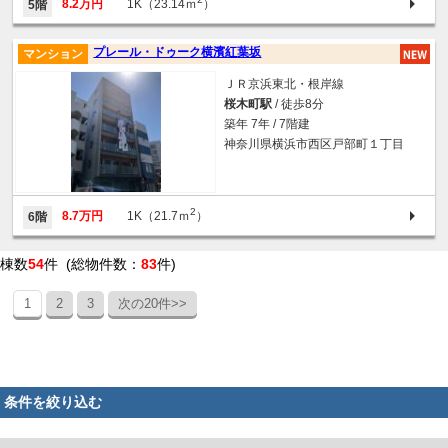
8.2万円
1K（23.14ｍ
）
5階
プレール・ドゥーク横濱紅葉坂
マンション
ＪＲ京浜東北・根岸線
桜木町駅
/ 徒歩8分
築年 7年 / 7階建
神奈川県横浜市西区戸部町１丁目
2
8.7万円
1K（21.7ｍ
）
6階
棟数
54
件 (総物件数：
83
件)
1
2
3
次の20件>>
条件を絞り込む