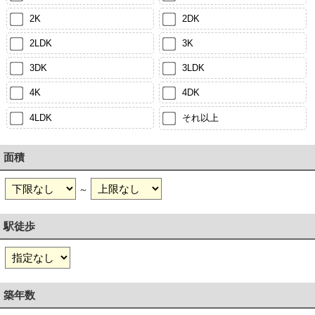
2K
2DK
2LDK
3K
3DK
3LDK
4K
4DK
4LDK
それ以上
面積
～
駅徒歩
築年数