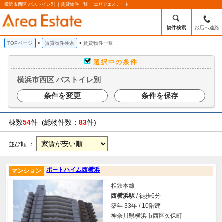
横浜市西区 バストイレ別 ｜賃貸物件一覧｜ エリアエステート
物件検索
お店へ連絡
TOPページ
賃貸物件検索
賃貸物件一覧
選択中の条件
横浜市西区 バストイレ別
条件を変更
条件を保存
棟数
54
件 (総物件数：
83
件)
並び順 ：
ポートハイム西横浜
マンション
相鉄本線
西横浜駅
/ 徒歩6分
築年 33年 / 10階建
神奈川県横浜市西区久保町