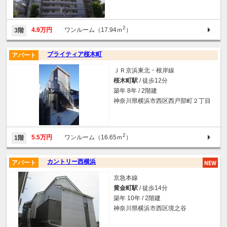
2
4.9万円
ワンルーム（17.94ｍ
）
3階
ブライティア桜木町
アパート
ＪＲ京浜東北・根岸線
桜木町駅
/ 徒歩12分
築年 8年 / 2階建
神奈川県横浜市西区西戸部町２丁目
2
5.5万円
ワンルーム（16.65ｍ
）
1階
カントリー西横浜
アパート
京急本線
黄金町駅
/ 徒歩14分
築年 10年 / 2階建
神奈川県横浜市西区境之谷