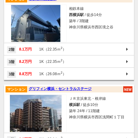
相鉄本線
西横浜駅
/ 徒歩14分
築年 / 3階建
神奈川県横浜市西区境之谷
2
8.1万円
1K（22.35ｍ
）
2階
2
8.2万円
1K（22.35ｍ
）
3階
2
8.8万円
1K（26.08ｍ
）
3階
グリフィン横浜・セントラルステージ
マンション
ＪＲ京浜東北・根岸線
横浜駅
/ 徒歩10分
築年 24年 / 11階建
神奈川県横浜市西区浅間町１丁目
2