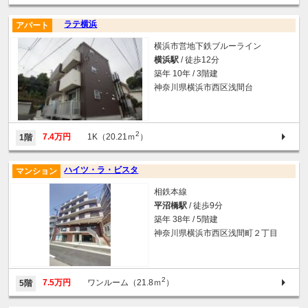
ラテ横浜
アパート
横浜市営地下鉄ブルーライン
横浜駅
/ 徒歩12分
築年 10年 / 3階建
神奈川県横浜市西区浅間台
2
7.4万円
1K（20.21ｍ
）
1階
ハイツ・ラ・ビスタ
マンション
相鉄本線
平沼橋駅
/ 徒歩9分
築年 38年 / 5階建
神奈川県横浜市西区浅間町２丁目
2
7.5万円
ワンルーム（21.8ｍ
）
5階