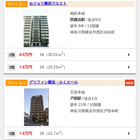
セジョリ横浜ウエスト
マンション
相鉄本線
西横浜駅
/ 徒歩5分
築年 8年 / 11階建
神奈川県横浜市西区浜松町
2
8.5万円
1K（20.51ｍ
）
2階
2
7.6万円
1K（20.23ｍ
）
3階
グリフィン横浜・ルミエール
マンション
京急本線
戸部駅
/ 徒歩1分
築年 21年 / 10階建
神奈川県横浜市西区戸部本町
2
7.6万円
1K（21.7ｍ
）
5階