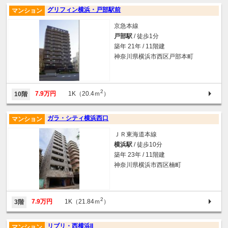
グリフィン横浜・戸部駅前
マンション
京急本線
戸部駅
/ 徒歩1分
築年 21年 / 11階建
神奈川県横浜市西区戸部本町
2
7.9万円
1K（20.4ｍ
）
10階
ガラ・シティ横浜西口
マンション
ＪＲ東海道本線
横浜駅
/ 徒歩10分
築年 23年 / 11階建
神奈川県横浜市西区楠町
2
7.9万円
1K（21.84ｍ
）
3階
リブリ・西横浜II
マンション