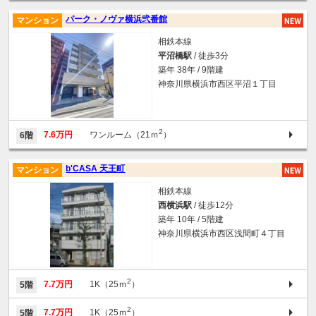
パーク・ノヴァ横浜弐番館
マンション
相鉄本線
平沼橋駅
/ 徒歩3分
築年 38年 / 9階建
神奈川県横浜市西区平沼１丁目
2
7.6万円
ワンルーム（21ｍ
）
6階
b'CASA 天王町
マンション
相鉄本線
西横浜駅
/ 徒歩12分
築年 10年 / 5階建
神奈川県横浜市西区浅間町４丁目
2
7.7万円
1K（25ｍ
）
5階
2
7.7万円
1K（25ｍ
）
5階