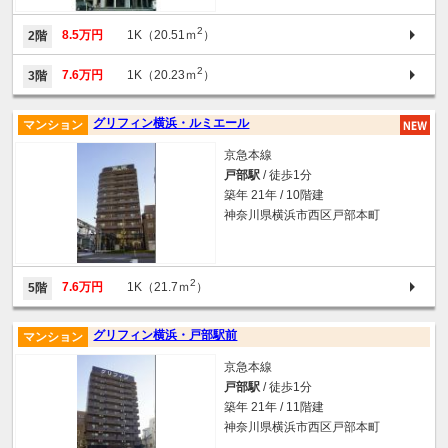
2
8.5万円
1K（20.51ｍ
）
2階
2
7.6万円
1K（20.23ｍ
）
3階
グリフィン横浜・ルミエール
マンション
京急本線
戸部駅
/ 徒歩1分
築年 21年 / 10階建
神奈川県横浜市西区戸部本町
2
7.6万円
1K（21.7ｍ
）
5階
グリフィン横浜・戸部駅前
マンション
京急本線
戸部駅
/ 徒歩1分
築年 21年 / 11階建
神奈川県横浜市西区戸部本町