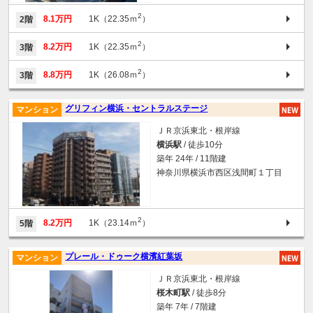
2
8.1万円
1K（22.35ｍ
）
2階
2
8.2万円
1K（22.35ｍ
）
3階
2
8.8万円
1K（26.08ｍ
）
3階
グリフィン横浜・セントラルステージ
マンション
ＪＲ京浜東北・根岸線
横浜駅
/ 徒歩10分
築年 24年 / 11階建
神奈川県横浜市西区浅間町１丁目
2
8.2万円
1K（23.14ｍ
）
5階
プレール・ドゥーク横濱紅葉坂
マンション
ＪＲ京浜東北・根岸線
桜木町駅
/ 徒歩8分
築年 7年 / 7階建