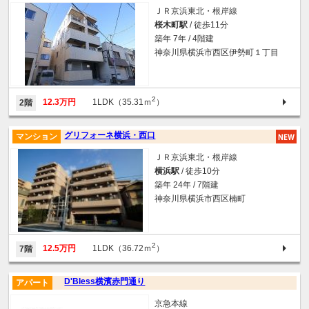
ＪＲ京浜東北・根岸線
桜木町駅
/ 徒歩11分
築年 7年 / 4階建
神奈川県横浜市西区伊勢町１丁目
2
12.3万円
1LDK（35.31ｍ
）
2階
グリフォーネ横浜・西口
マンション
ＪＲ京浜東北・根岸線
横浜駅
/ 徒歩10分
築年 24年 / 7階建
神奈川県横浜市西区楠町
2
12.5万円
1LDK（36.72ｍ
）
7階
D'Bless横濱赤門通り
アパート
京急本線