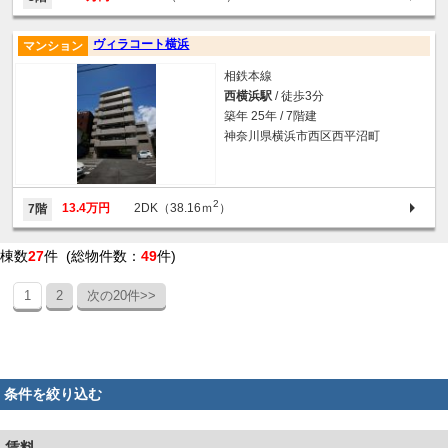
ヴィラコート横浜
マンション
相鉄本線
西横浜駅
/ 徒歩3分
築年 25年 / 7階建
神奈川県横浜市西区西平沼町
2
13.4万円
2DK（38.16ｍ
）
7階
棟数
27
件 (総物件数：
49
件)
1
2
次の20件>>
条件を絞り込む
賃料