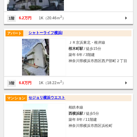
2
6.2万円
1K（20.46ｍ
）
1階
シャトーライフ横浜I
アパート
ＪＲ京浜東北・根岸線
桜木町駅
/ 徒歩15分
築年 6年 / 3階建
神奈川県横浜市西区西戸部町２丁目
2
6.8万円
1K（18.22ｍ
）
3階
セジョリ横浜ウエスト
マンション
相鉄本線
西横浜駅
/ 徒歩5分
築年 8年 / 11階建
神奈川県横浜市西区浜松町