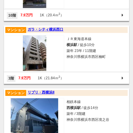
2
7.9万円
1K（20.4ｍ
）
10階
ガラ・シティ横浜西口
マンション
ＪＲ東海道本線
横浜駅
/ 徒歩10分
築年 23年 / 11階建
神奈川県横浜市西区楠町
2
7.9万円
1K（21.84ｍ
）
3階
リブリ・西横浜II
マンション
相鉄本線
西横浜駅
/ 徒歩14分
築年 / 3階建
神奈川県横浜市西区境之谷