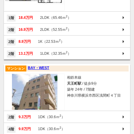
2
18.4万円
2LDK（65.46ｍ
）
1階
2
16.9万円
2LDK（52.55ｍ
）
2階
2
8.9万円
1K（22.53ｍ
）
2階
2
13.1万円
1LDK（32.35ｍ
）
2階
BAY・WEST
マンション
相鉄本線
天王町駅
/ 徒歩9分
築年 24年 / 7階建
神奈川県横浜市西区浅間町４丁目
2
9.3万円
1DK（30.6ｍ
）
2階
2
9.9万円
1DK（30.6ｍ
）
4階