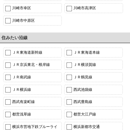
川崎市幸区
川崎市高津区
川崎市中原区
住みたい沿線
ＪＲ東海道新幹線
ＪＲ東海道本線
ＪＲ京浜東北・根岸線
ＪＲ横須賀線
ＪＲ南武線
ＪＲ鶴見線
ＪＲ横浜線
西武池袋線
西武有楽町線
西武豊島線
都営浅草線
都営大江戸線
横浜市営地下鉄ブルーライ
横浜新都市交通