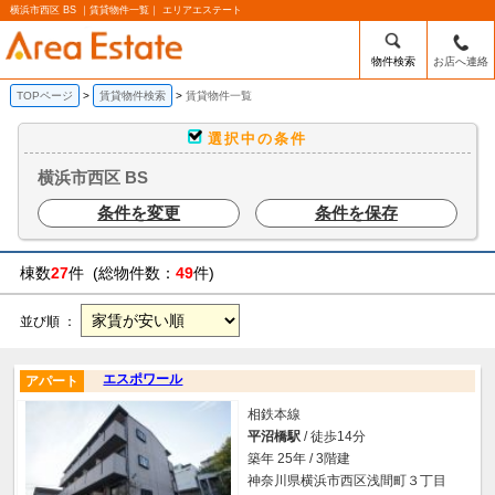
横浜市西区 BS ｜賃貸物件一覧｜ エリアエステート
物件検索
お店へ連絡
TOPページ
賃貸物件検索
賃貸物件一覧
選択中の条件
横浜市西区 BS
条件を変更
条件を保存
棟数
27
件 (総物件数：
49
件)
並び順 ：
エスポワール
アパート
相鉄本線
平沼橋駅
/ 徒歩14分
築年 25年 / 3階建
神奈川県横浜市西区浅間町３丁目