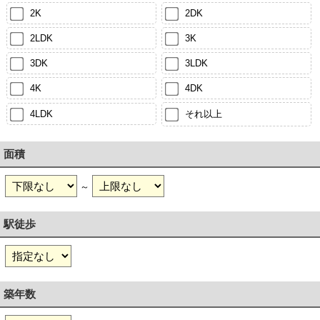
2K
2DK
2LDK
3K
3DK
3LDK
4K
4DK
4LDK
それ以上
面積
～
駅徒歩
築年数