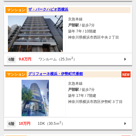
ザ・パークハビオ西横浜
マンション
京急本線
戸部駅
/ 徒歩7分
築年 7年 / 10階建
神奈川県横浜市西区中央２丁目
2
9.8万円
ワンルーム（25.3ｍ
）
6階
グリフォーネ横浜・伊勢町弐番館
マンション
京急本線
戸部駅
/ 徒歩7分
築年 17年 / 7階建
神奈川県横浜市西区伊勢町３丁目
2
10万円
1DK（30.5ｍ
）
6階