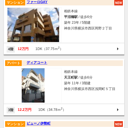
ファーロGAY
マンション
相鉄本線
平沼橋駅
/ 徒歩6分
築年 23年 / 5階建
神奈川県横浜市西区岡野２丁目
2
12万円
1DK（37.75ｍ
）
4階
ディアコート
アパート
相鉄本線
天王町駅
/ 徒歩6分
築年 11年 / 3階建
神奈川県横浜市西区浅間町５丁目
2
12.2万円
1DK（34.78ｍ
）
3階
ビューノ伊勢町
マンション