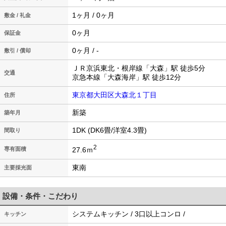
1ヶ月 / 0ヶ月
敷金 / 礼金
0ヶ月
保証金
0ヶ月 / -
敷引 / 償却
ＪＲ京浜東北・根岸線「大森」駅 徒歩5分
交通
京急本線「大森海岸」駅 徒歩12分
東京都大田区大森北１丁目
住所
新築
築年月
1DK (DK6畳/洋室4.3畳)
間取り
2
27.6ｍ
専有面積
東南
主要採光面
設備・条件・こだわり
システムキッチン / 3口以上コンロ /
キッチン