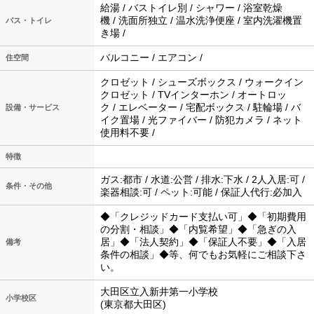
給湯 / バストイレ別 / シャワー / 浴室乾燥
機 / 洗面所独立 / 温水洗浄便座 / 室内洗濯機置
バス・トイレ
き場 /
バルコニー / エアコン /
住空間
クロゼット / シューズボックス / ウォークイン
クロゼット / TVインターホン / オートロッ
ク / エレベーター / 宅配ボックス / 駐輪場 / バ
設備・サービス
イク置場 / 光ファイバー / 防犯カメラ / ネット
使用料不要 /
特徴
ガス:都市 / 水道:公営 / 排水:下水 / 2人入居:可 /
条件・その他
楽器相談:可 / ペット:可能 / 保証人代行:必加入
◆「クレジッドカード支払い可」◆「初期費用
の分割・相談」◆「内覧希望」◆「急ぎの入
居」◆「法人契約」◆「保証人不要」◆「入居
備考
条件の相談」◆等、何でもお気軽にご相談下さ
い。
大田区立入新井第一小学校
小学校区
(東京都大田区)