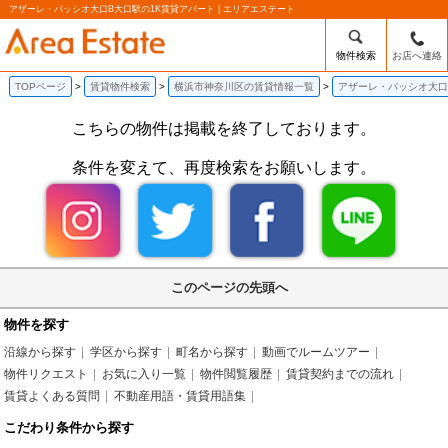
アザーレ・パッシオ大口B大口駅の1K賃貸アパート | エリアエステート
物件検索
お店へ連絡
TOPページ
賃貸物件検索
横浜市神奈川区の賃貸情報一覧
アザーレ・パッシオ大口
こちらの物件は掲載を終了しております。
条件を変えて、再度検索をお願いします。
このページの先頭へ
物件を探す
沿線から探す
学区から探す
町名から探す
動画でルームツアー
物件リクエスト
お気に入り一覧
物件閲覧履歴
賃貸契約までの流れ
賃貸よくある質問
不動産用語・賃貸用語集
こだわり条件から探す