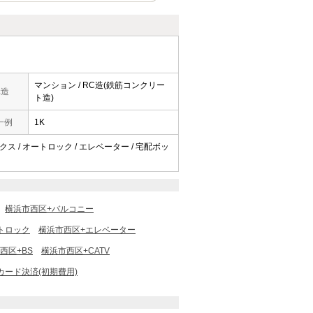
マンション / RC造(鉄筋コンクリー
構造
ト造)
一例
1K
ックス / オートロック / エレベーター / 宅配ボッ
横浜市西区+バルコニー
トロック
横浜市西区+エレベーター
西区+BS
横浜市西区+CATV
カード決済(初期費用)