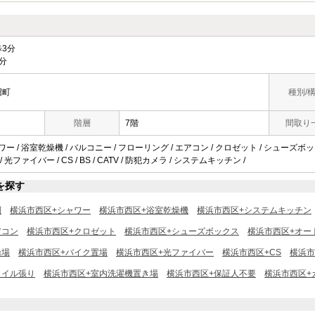
3分
分
沼町
種別/
階層
7階
間取り
ャワー / 浴室乾燥機 / バルコニー / フローリング / エアコン / クロゼット / シューズボ
 光ファイバー / CS / BS / CATV / 防犯カメラ / システムキッチン /
を探す
別
横浜市西区+シャワー
横浜市西区+浴室乾燥機
横浜市西区+システムキッチン
アコン
横浜市西区+クロゼット
横浜市西区+シューズボックス
横浜市西区+オー
輪場
横浜市西区+バイク置場
横浜市西区+光ファイバー
横浜市西区+CS
横浜市
タイル張り
横浜市西区+室内洗濯機置き場
横浜市西区+保証人不要
横浜市西区+