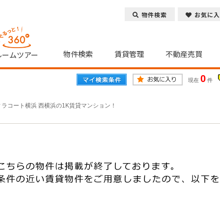
物件検索
お気に入
物件検索
賃貸管理
不動産売買
ルームツアー
0
現在
件
ィラコート横浜 西横浜の1K賃貸マンション！