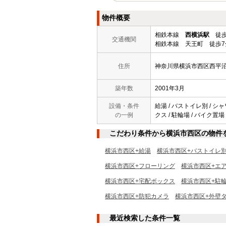
物件概要
相鉄本線
西横浜駅
徒歩
交通機関
相鉄本線 天王町 徒歩7
住所
神奈川県横浜市西区西平
築年数
2001年3月
設備・条件
給湯 / バストイレ別 / シ
の一例
クス / 駐輪場 / バイク置場 /
こだわり条件から横浜市西区の物件
横浜市西区+給湯
横浜市西区+バストイレ
横浜市西区+フローリング
横浜市西区+エ
横浜市西区+宅配ボックス
横浜市西区+駐
横浜市西区+防犯カメラ
横浜市西区+外壁
最近検索した条件一覧