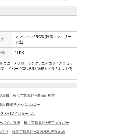
マンション / RC造(鉄筋コンクリー
構造
ト造)
一例
1LDK
バルコニー / フローリング / エアコン / クロゼッ
ァイバー / CS / BS / 防犯カメラ / ネット使
乾燥機
横浜市鶴見区+洗面所独立
横浜市鶴見区+バルコニー
見区+TVインターホン
+バイク置場
横浜市鶴見区+光ファイバー
ル張り
横浜市鶴見区+室内洗濯機置き場