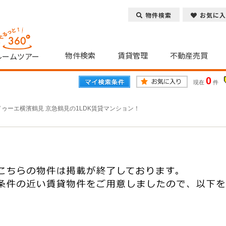
物件検索
お気に入
物件検索
賃貸管理
不動産売買
ルームツアー
0
現在
件
ドゥーエ横濱鶴見 京急鶴見の1LDK賃貸マンション！