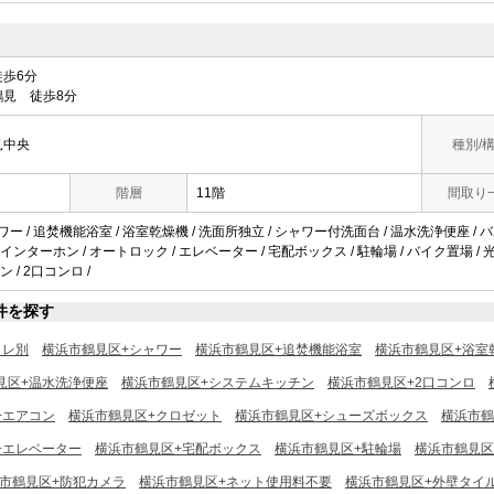
歩6分
見 徒歩8分
見中央
種別/
階層
11階
間取り
ャワー / 追焚機能浴室 / 浴室乾燥機 / 洗面所独立 / シャワー付洗面台 / 温水洗浄便座 / 
Vインターホン / オートロック / エレベーター / 宅配ボックス / 駐輪場 / バイク置場 / 光フ
 / 2口コンロ /
件を探す
イレ別
横浜市鶴見区+シャワー
横浜市鶴見区+追焚機能浴室
横浜市鶴見区+浴室
見区+温水洗浄便座
横浜市鶴見区+システムキッチン
横浜市鶴見区+2口コンロ
+エアコン
横浜市鶴見区+クロゼット
横浜市鶴見区+シューズボックス
横浜市鶴
+エレベーター
横浜市鶴見区+宅配ボックス
横浜市鶴見区+駐輪場
横浜市鶴見区
市鶴見区+防犯カメラ
横浜市鶴見区+ネット使用料不要
横浜市鶴見区+外壁タイ