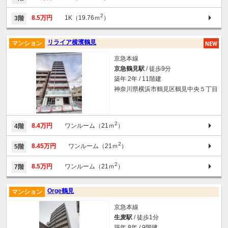
2
8.5万円
1K（19.76ｍ
）
3階
リライア横濱鶴見
マンション
京急本線
京急鶴見駅
/ 徒歩9分
築年 2年 / 11階建
神奈川県横浜市鶴見区鶴見中央５丁目
2
8.4万円
ワンルーム（21ｍ
）
4階
2
8.45万円
ワンルーム（21ｍ
）
5階
2
8.5万円
ワンルーム（21ｍ
）
7階
Orge鶴見
マンション
京急本線
生麦駅
/ 徒歩1分
築年 8年 / 9階建