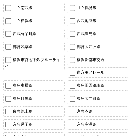
ＪＲ南武線
ＪＲ鶴見線
ＪＲ横浜線
西武池袋線
西武有楽町線
西武豊島線
都営浅草線
都営大江戸線
横浜市営地下鉄ブルーライ
横浜新都市交通
ン
東京モノレール
東急東横線
東急田園都市線
東急目黒線
東急大井町線
東急池上線
京急本線
京急逗子線
京急空港線