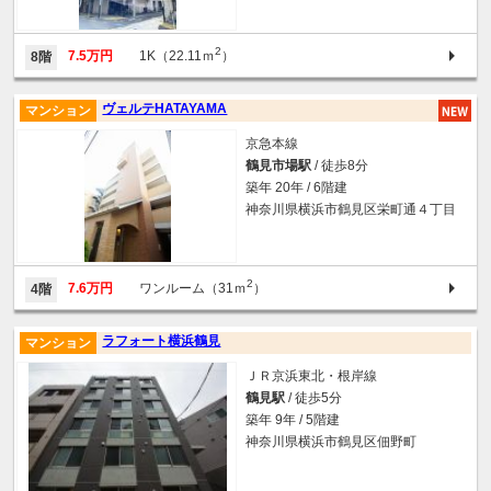
2
7.5万円
1K（22.11ｍ
）
8階
ヴェルテHATAYAMA
マンション
京急本線
鶴見市場駅
/ 徒歩8分
築年 20年 / 6階建
神奈川県横浜市鶴見区栄町通４丁目
2
7.6万円
ワンルーム（31ｍ
）
4階
ラフォート横浜鶴見
マンション
ＪＲ京浜東北・根岸線
鶴見駅
/ 徒歩5分
築年 9年 / 5階建
神奈川県横浜市鶴見区佃野町