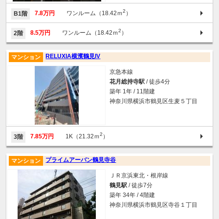
2
7.8万円
ワンルーム（18.42ｍ
）
B1階
2
8.5万円
ワンルーム（18.42ｍ
）
2階
RELUXIA横濱鶴見IV
マンション
京急本線
花月総持寺駅
/ 徒歩4分
築年 1年 / 11階建
神奈川県横浜市鶴見区生麦５丁目
2
7.85万円
1K（21.32ｍ
）
3階
プライムアーバン鶴見寺谷
マンション
ＪＲ京浜東北・根岸線
鶴見駅
/ 徒歩7分
築年 34年 / 4階建
神奈川県横浜市鶴見区寺谷１丁目