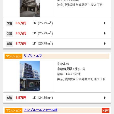
神奈川県横浜市鶴見区生麦３丁目
2
8.5万円
1K（25.79ｍ
）
3階
2
8.5万円
1K（25.79ｍ
）
3階
2
8.7万円
1K（25.79ｍ
）
8階
リブリ・エフ
マンション
京急本線
京急鶴見駅
/ 徒歩8分
築年 11年 / 6階建
神奈川県横浜市鶴見区本町通１丁目
2
8.5万円
1K（24.39ｍ
）
5階
アンプルールフェール梓
マンション