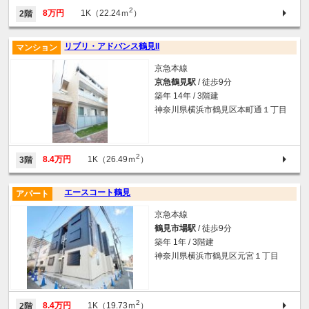
2
8万円
1K（22.24ｍ
）
2階
リブリ・アドバンス鶴見II
マンション
京急本線
京急鶴見駅
/ 徒歩9分
築年 14年 / 3階建
神奈川県横浜市鶴見区本町通１丁目
2
8.4万円
1K（26.49ｍ
）
3階
エースコート鶴見
アパート
京急本線
鶴見市場駅
/ 徒歩9分
築年 1年 / 3階建
神奈川県横浜市鶴見区元宮１丁目
2
8.4万円
1K（19.73ｍ
）
2階