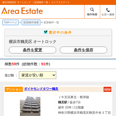
横浜市鶴見区 オートロック ｜賃貸物件一覧｜ エリアエステート
物件検索
お店へ連絡
TOPページ
賃貸物件検索
賃貸物件一覧
選択中の条件
横浜市鶴見区 オートロック
条件を変更
条件を保存
棟数
59
件 (総物件数：
91
件)
並び順 ：
ダイヤモンドタワー鶴見
マンション
ＪＲ京浜東北・根岸線
鶴見駅
/ 徒歩7分
築年 33年 / 11階建
神奈川県横浜市鶴見区鶴見中央３丁目