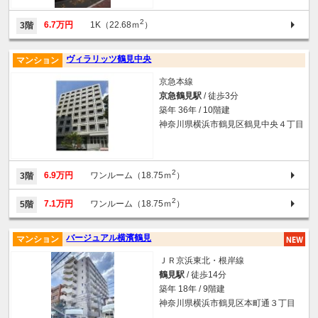
2
6.7万円
1K（22.68ｍ
）
3階
ヴィラリッツ鶴見中央
マンション
京急本線
京急鶴見駅
/ 徒歩3分
築年 36年 / 10階建
神奈川県横浜市鶴見区鶴見中央４丁目
2
6.9万円
ワンルーム（18.75ｍ
）
3階
2
7.1万円
ワンルーム（18.75ｍ
）
5階
バージュアル横濱鶴見
マンション
ＪＲ京浜東北・根岸線
鶴見駅
/ 徒歩14分
築年 18年 / 9階建
神奈川県横浜市鶴見区本町通３丁目