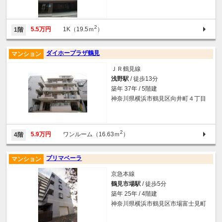
2
5.5万円
1K（19.5ｍ
）
1階
ダイホープラザ鶴見
マンション
ＪＲ鶴見線
浅野駅
/ 徒歩13分
築年 37年 / 5階建
神奈川県横浜市鶴見区向井町４丁目
2
5.9万円
ワンルーム（16.63ｍ
）
4階
プリマベーラ
マンション
京急本線
鶴見市場駅
/ 徒歩5分
築年 25年 / 4階建
神奈川県横浜市鶴見区市場富士見町