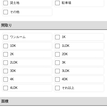
貸土地
駐車場
その他
間取り
ワンルーム
1K
1DK
1LDK
2K
2DK
2LDK
3K
3DK
3LDK
4K
4DK
4LDK
それ以上
面積