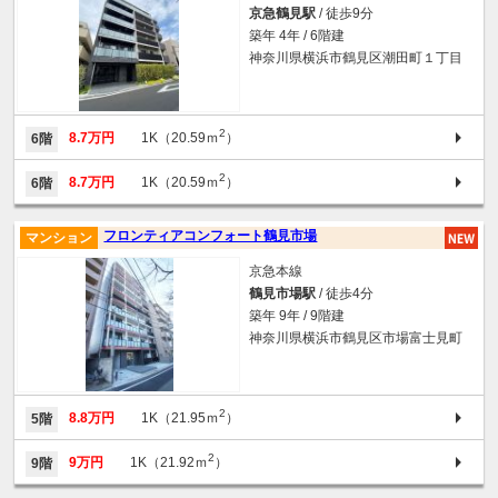
京急鶴見駅
/ 徒歩9分
築年 4年 / 6階建
神奈川県横浜市鶴見区潮田町１丁目
2
8.7万円
1K（20.59ｍ
）
6階
2
8.7万円
1K（20.59ｍ
）
6階
フロンティアコンフォート鶴見市場
マンション
京急本線
鶴見市場駅
/ 徒歩4分
築年 9年 / 9階建
神奈川県横浜市鶴見区市場富士見町
2
8.8万円
1K（21.95ｍ
）
5階
2
9万円
1K（21.92ｍ
）
9階