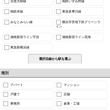
京急大師線
相鉄いずみ野線
相鉄本線
東急多摩川線
みなとみらい線
横浜市営地下鉄グリーンラ
イン
湘南新宿ライン宇須
湘南新宿ライン高海
東急新横浜線
種別
アパート
マンション
戸建て
店舗
事務所
倉庫・工場