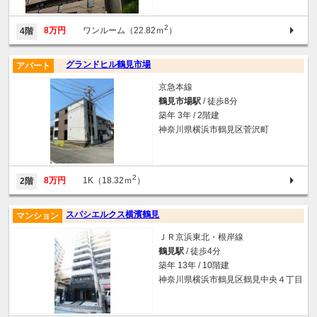
2
8万円
ワンルーム（22.82ｍ
）
4階
グランドヒル鶴見市場
アパート
京急本線
鶴見市場駅
/ 徒歩8分
築年 3年 / 2階建
神奈川県横浜市鶴見区菅沢町
2
8万円
1K（18.32ｍ
）
2階
スパシエルクス横濱鶴見
マンション
ＪＲ京浜東北・根岸線
鶴見駅
/ 徒歩4分
築年 13年 / 10階建
神奈川県横浜市鶴見区鶴見中央４丁目