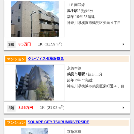
ＪＲ南武線
尻手駅
/ 徒歩4分
築年 19年 / 3階建
神奈川県横浜市鶴見区矢向４丁目
2
8.5万円
1K（31.59ｍ
）
3階
クレヴィスタ横浜鶴見
マンション
京急本線
鶴見市場駅
/ 徒歩11分
築年 2年 / 5階建
神奈川県横浜市鶴見区栄町通４丁目
2
8.55万円
1K（21.02ｍ
）
3階
SQUARE CITY TSURUMIRIVERSIDE
マンション
京急本線