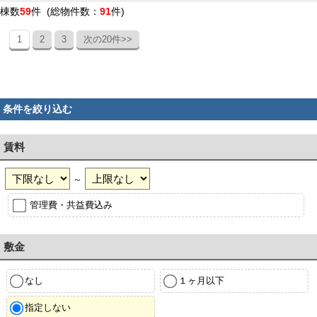
棟数
59
件 (総物件数：
91
件)
1
2
3
次の20件>>
条件を絞り込む
賃料
～
管理費・共益費込み
敷金
なし
１ヶ月以下
指定しない