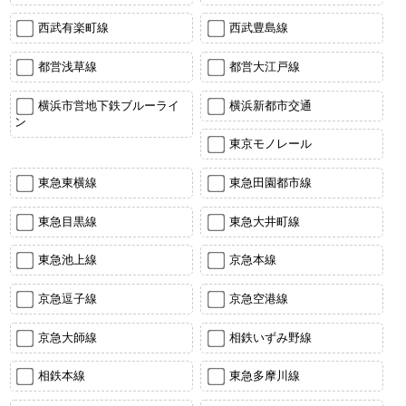
西武有楽町線
西武豊島線
都営浅草線
都営大江戸線
横浜市営地下鉄ブルーライ
横浜新都市交通
ン
東京モノレール
東急東横線
東急田園都市線
東急目黒線
東急大井町線
東急池上線
京急本線
京急逗子線
京急空港線
京急大師線
相鉄いずみ野線
相鉄本線
東急多摩川線