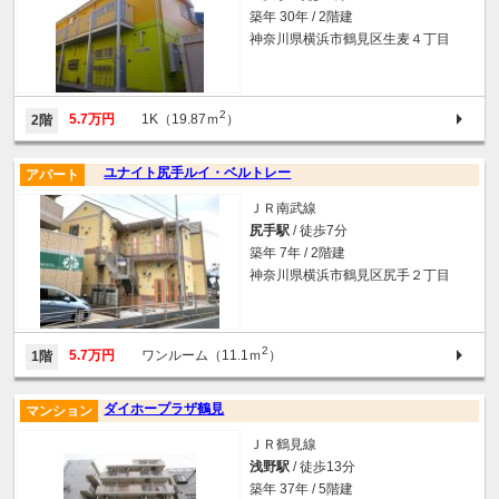
築年 30年 / 2階建
神奈川県横浜市鶴見区生麦４丁目
2
5.7万円
1K（19.87ｍ
）
2階
ユナイト尻手ルイ・ベルトレー
アパート
ＪＲ南武線
尻手駅
/ 徒歩7分
築年 7年 / 2階建
神奈川県横浜市鶴見区尻手２丁目
2
5.7万円
ワンルーム（11.1ｍ
）
1階
ダイホープラザ鶴見
マンション
ＪＲ鶴見線
浅野駅
/ 徒歩13分
築年 37年 / 5階建