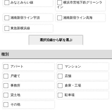
みなとみらい線
横浜市営地下鉄グリーンラ
イン
湘南新宿ライン宇須
湘南新宿ライン高海
東急新横浜線
種別
アパート
マンション
戸建て
店舗
事務所
倉庫・工場
貸土地
駐車場
その他