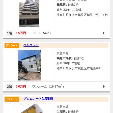
鶴見駅
/ 徒歩7分
築年 33年 / 11階建
神奈川県横浜市鶴見区鶴見中央３丁目
2
5.5万円
1K（19.5ｍ
）
1階
ベルウッド
アパート
京急本線
鶴見市場駅
/ 徒歩5分
築年 36年 / 2階建
神奈川県横浜市鶴見区市場西中町
2
5.6万円
ワンルーム（19.87ｍ
）
2階
プロムナード生麦B棟
アパート
京急本線
生麦駅
/ 徒歩8分