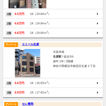
2
6.5万円
1K（24.84ｍ
）
2階
2
6.8万円
1K（24.84ｍ
）
2階
2
6.8万円
1K（24.84ｍ
）
2階
エミール生麦
アパート
京急本線
生麦駅
/ 徒歩3分
築年 1年 / 3階建
神奈川県横浜市鶴見区生麦３丁目
2
6.6万円
1K（16.93ｍ
）
2階
2
6.9万円
1K（17.93ｍ
）
3階
セレ豊岡
アパート