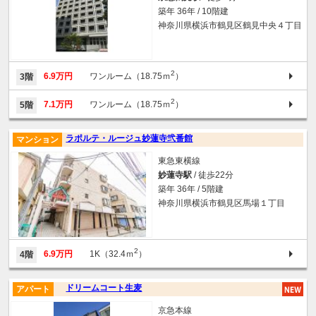
築年 36年 / 10階建
神奈川県横浜市鶴見区鶴見中央４丁目
2
6.9万円
ワンルーム（18.75ｍ
）
3階
2
7.1万円
ワンルーム（18.75ｍ
）
5階
ラポルテ・ルージュ妙蓮寺弐番館
マンション
東急東横線
妙蓮寺駅
/ 徒歩22分
築年 36年 / 5階建
神奈川県横浜市鶴見区馬場１丁目
2
6.9万円
1K（32.4ｍ
）
4階
ドリームコート生麦
アパート
京急本線