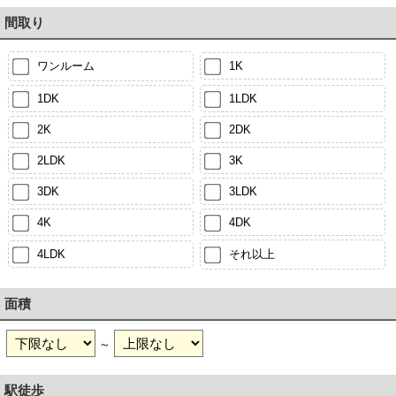
間取り
ワンルーム
1K
1DK
1LDK
2K
2DK
2LDK
3K
3DK
3LDK
4K
4DK
4LDK
それ以上
面積
～
駅徒歩