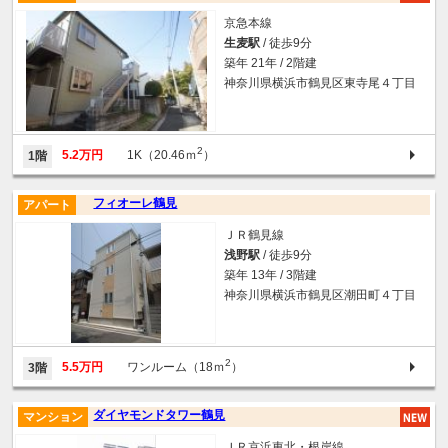
京急本線
生麦駅
/ 徒歩9分
築年 21年 / 2階建
神奈川県横浜市鶴見区東寺尾４丁目
2
5.2万円
1K（20.46ｍ
）
1階
フィオーレ鶴見
アパート
ＪＲ鶴見線
浅野駅
/ 徒歩9分
築年 13年 / 3階建
神奈川県横浜市鶴見区潮田町４丁目
2
5.5万円
ワンルーム（18ｍ
）
3階
ダイヤモンドタワー鶴見
マンション
ＪＲ京浜東北・根岸線