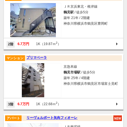
ＪＲ京浜東北・根岸線
鶴見駅
/ 徒歩5分
築年 21年 / 2階建
神奈川県横浜市鶴見区豊岡町
2
6.7万円
1K（19.87ｍ
）
2階
プリマベーラ
マンション
京急本線
鶴見市場駅
/ 徒歩5分
築年 25年 / 4階建
神奈川県横浜市鶴見区市場富士見町
2
6.7万円
1K（22.68ｍ
）
3階
リーヴェルポート矢向フィオーレ
アパート
ＪＲ南武線