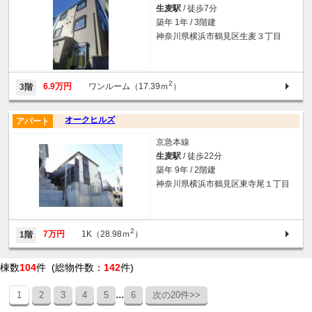
生麦駅
/ 徒歩7分
築年 1年 / 3階建
神奈川県横浜市鶴見区生麦３丁目
2
6.9万円
ワンルーム（17.39ｍ
）
3階
オークヒルズ
アパート
京急本線
生麦駅
/ 徒歩22分
築年 9年 / 2階建
神奈川県横浜市鶴見区東寺尾１丁目
2
7万円
1K（28.98ｍ
）
1階
棟数
104
件 (総物件数：
142
件)
...
1
2
3
4
5
6
次の20件>>