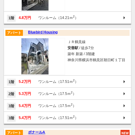
2
4.8万円
ワンルーム（14.21ｍ
）
1階
Bluebird Housing
アパート
ＪＲ鶴見線
安善駅
/ 徒歩7分
築年 新築 / 3階建
神奈川県横浜市鶴見区朝日町１丁目
2
5.2万円
ワンルーム（17.51ｍ
）
1階
2
5.3万円
ワンルーム（17.5ｍ
）
2階
2
5.4万円
ワンルーム（17.5ｍ
）
3階
2
5.4万円
ワンルーム（17.51ｍ
）
3階
ボナールA
アパート