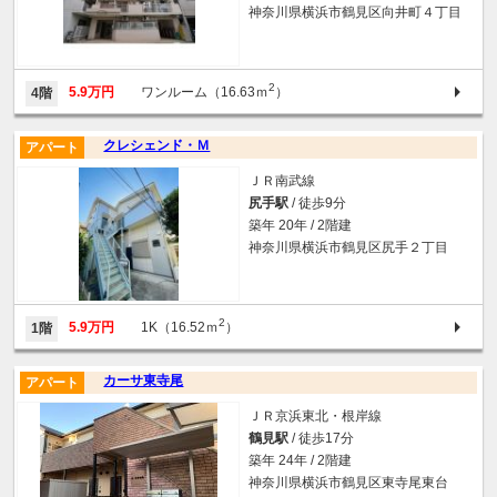
神奈川県横浜市鶴見区向井町４丁目
2
5.9万円
ワンルーム（16.63ｍ
）
4階
クレシェンド・Ｍ
アパート
ＪＲ南武線
尻手駅
/ 徒歩9分
築年 20年 / 2階建
神奈川県横浜市鶴見区尻手２丁目
2
5.9万円
1K（16.52ｍ
）
1階
カーサ東寺尾
アパート
ＪＲ京浜東北・根岸線
鶴見駅
/ 徒歩17分
築年 24年 / 2階建
神奈川県横浜市鶴見区東寺尾東台