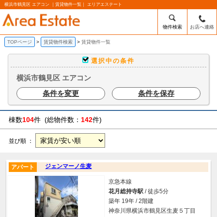
横浜市鶴見区 エアコン ｜賃貸物件一覧｜ エリアエステート
物件検索
お店へ連絡
TOPページ
賃貸物件検索
賃貸物件一覧
選択中の条件
横浜市鶴見区 エアコン
条件を変更
条件を保存
棟数
104
件 (総物件数：
142
件)
並び順 ：
ジェンマーノ生麦
アパート
京急本線
花月総持寺駅
/ 徒歩5分
築年 19年 / 2階建
神奈川県横浜市鶴見区生麦５丁目