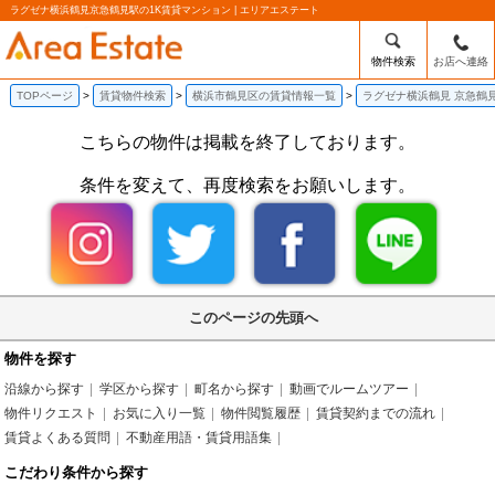
ラグゼナ横浜鶴見京急鶴見駅の1K賃貸マンション | エリアエステート
物件検索
お店へ連絡
TOPページ
賃貸物件検索
横浜市鶴見区の賃貸情報一覧
ラグゼナ横浜鶴見 京急鶴
こちらの物件は掲載を終了しております。
条件を変えて、再度検索をお願いします。
このページの先頭へ
物件を探す
沿線から探す
学区から探す
町名から探す
動画でルームツアー
物件リクエスト
お気に入り一覧
物件閲覧履歴
賃貸契約までの流れ
賃貸よくある質問
不動産用語・賃貸用語集
こだわり条件から探す