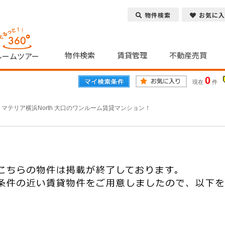
物件検索
お気に入
物件検索
賃貸管理
不動産売買
ルームツアー
0
現在
件
>
マテリア横浜North 大口のワンルーム賃貸マンション！