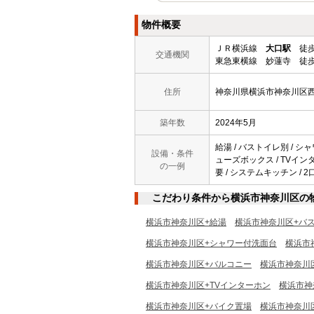
物件概要
ＪＲ横浜線
大口駅
徒歩
交通機関
東急東横線 妙蓮寺 徒歩
住所
神奈川県横浜市神奈川区
築年数
2024年5月
給湯 / バストイレ別 / シャ
設備・条件
ューズボックス / TVインター
の一例
要 / システムキッチン / 2
こだわり条件から横浜市神奈川区の
横浜市神奈川区+給湯
横浜市神奈川区+バ
横浜市神奈川区+シャワー付洗面台
横浜市
横浜市神奈川区+バルコニー
横浜市神奈川
横浜市神奈川区+TVインターホン
横浜市神
横浜市神奈川区+バイク置場
横浜市神奈川