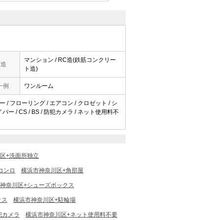
マンション / RC造(鉄筋コンクリー
構造
ト造)
一例
ワンルーム
 / フローリング / エアコン / クロゼット / シ
 / CS / BS / 防犯カメラ / ネット使用料不
区+洗面所独立
コンロ
横浜市神奈川区+角部屋
神奈川区+シューズボックス
クス
横浜市神奈川区+駐輪場
犯カメラ
横浜市神奈川区+ネット使用料不要