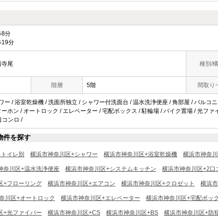
8分
19分
西寺尾
種別/
階層
5階
間取り
ワー / 浴室乾燥機 / 洗面所独立 / シャワー付洗面台 / 温水洗浄便座 / 角部屋 / バルコニー
ホン / オートロック / エレベーター / 宅配ボックス / 駐輪場 / バイク置場 / 光ファイバー
口コンロ /
物件を探す
ストイレ別
横浜市神奈川区+シャワー
横浜市神奈川区+浴室乾燥機
横浜市神奈川
神奈川区+温水洗浄便座
横浜市神奈川区+システムキッチン
横浜市神奈川区+2口
区+フローリング
横浜市神奈川区+エアコン
横浜市神奈川区+クロゼット
横浜市
奈川区+オートロック
横浜市神奈川区+エレベーター
横浜市神奈川区+宅配ボッ
区+光ファイバー
横浜市神奈川区+CS
横浜市神奈川区+BS
横浜市神奈川区+防