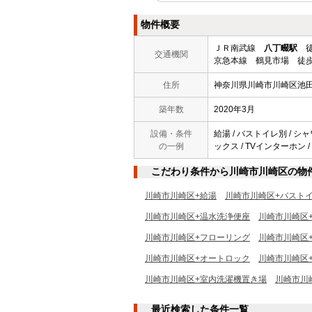
物件概要
ＪＲ南武線
八丁畷駅
徒
交通機関
京急本線 鶴見市場 徒歩
住所
神奈川県川崎市川崎区池
築年数
2020年3月
設備・条件
給湯 / バストイレ別 / シ
の一例
ックス / TVインターホン 
こだわり条件から川崎市川崎区の物
川崎市川崎区+給湯
川崎市川崎区+バスト
川崎市川崎区+温水洗浄便座
川崎市川崎区
川崎市川崎区+フローリング
川崎市川崎区
川崎市川崎区+オートロック
川崎市川崎区
川崎市川崎区+室内洗濯機置き場
川崎市川
最近検索した条件一覧