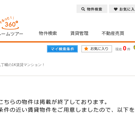
物件検索
お気に入
物件検索
賃貸管理
不動産売買
ルームツアー
0
現在
件
八丁畷の1K賃貸マンション！