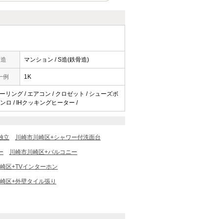
構造
マンション / S造(鉄骨造)
一例
1K
ローリング / エアコン / クロゼット / シューズボ
コンロ / IHクッキングヒーター /
独立
川崎市川崎区+シャワー付洗面台
ー
川崎市川崎区+バルコニー
崎区+TVインターホン
崎区+外壁タイル張り