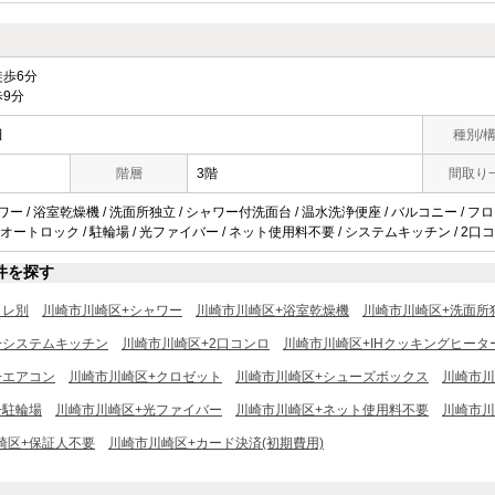
歩6分
9分
田
種別/
階層
3階
間取り
ャワー / 浴室乾燥機 / 洗面所独立 / シャワー付洗面台 / 温水洗浄便座 / バルコニー / フ
/ オートロック / 駐輪場 / 光ファイバー / ネット使用料不要 / システムキッチン / 2口
件を探す
イレ別
川崎市川崎区+シャワー
川崎市川崎区+浴室乾燥機
川崎市川崎区+洗面所
+システムキッチン
川崎市川崎区+2口コンロ
川崎市川崎区+IHクッキングヒータ
+エアコン
川崎市川崎区+クロゼット
川崎市川崎区+シューズボックス
川崎市川
+駐輪場
川崎市川崎区+光ファイバー
川崎市川崎区+ネット使用料不要
川崎市川
崎区+保証人不要
川崎市川崎区+カード決済(初期費用)