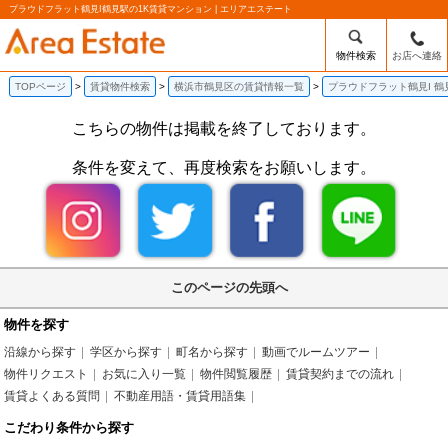
プラウドフラット鶴見I鶴見駅の1K賃貸マンション | エリアエステート
物件検索
お店へ連絡
TOPページ
賃貸物件検索
横浜市鶴見区の賃貸情報一覧
プラウドフラット鶴見I 鶴
こちらの物件は掲載を終了しております。
条件を変えて、再度検索をお願いします。
このページの先頭へ
物件を探す
沿線から探す
学区から探す
町名から探す
動画でルームツアー
物件リクエスト
お気に入り一覧
物件閲覧履歴
賃貸契約までの流れ
賃貸よくある質問
不動産用語・賃貸用語集
こだわり条件から探す