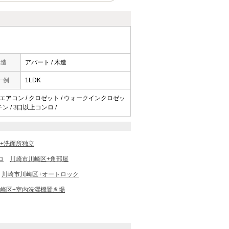
構造
アパート / 木造
一例
1LDK
 / エアコン / クロゼット / ウォークインクロゼッ
ン / 3口以上コンロ /
+洗面所独立
ロ
川崎市川崎区+角部屋
川崎市川崎区+オートロック
崎区+室内洗濯機置き場