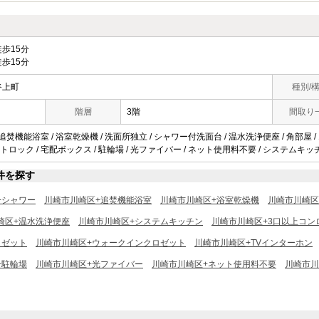
歩15分
歩15分
谷上町
種別/
階層
3階
間取り
 追焚機能浴室 / 浴室乾燥機 / 洗面所独立 / シャワー付洗面台 / 温水洗浄便座 / 角部屋
オートロック / 宅配ボックス / 駐輪場 / 光ファイバー / ネット使用料不要 / システムキッチ
件を探す
+シャワー
川崎市川崎区+追焚機能浴室
川崎市川崎区+浴室乾燥機
川崎市川崎区
崎区+温水洗浄便座
川崎市川崎区+システムキッチン
川崎市川崎区+3口以上コン
ロゼット
川崎市川崎区+ウォークインクロゼット
川崎市川崎区+TVインターホン
+駐輪場
川崎市川崎区+光ファイバー
川崎市川崎区+ネット使用料不要
川崎市川