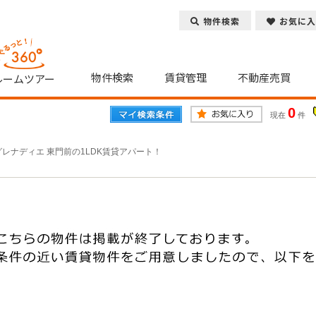
物件検索
お気に入
物件検索
賃貸管理
不動産売買
ルームツアー
0
現在
件
グレナディエ 東門前の1LDK賃貸アパート！