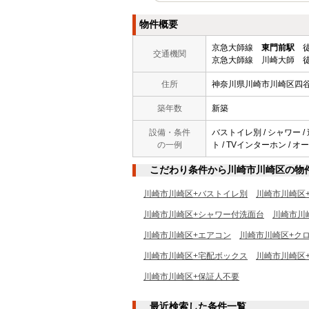
物件概要
京急大師線
東門前駅
徒
交通機関
京急大師線 川崎大師 徒
住所
神奈川県川崎市川崎区四
築年数
新築
設備・条件
バストイレ別 / シャワー /
の一例
ト / TVインターホン / 
こだわり条件から川崎市川崎区の物
川崎市川崎区+バストイレ別
川崎市川崎区
川崎市川崎区+シャワー付洗面台
川崎市川
川崎市川崎区+エアコン
川崎市川崎区+ク
川崎市川崎区+宅配ボックス
川崎市川崎区
川崎市川崎区+保証人不要
最近検索した条件一覧