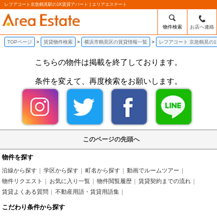
レフアコート京急鶴見駅の1K賃貸アパート | エリアエステート
物件検索
お店へ連絡
TOPページ
賃貸物件検索
横浜市鶴見区の賃貸情報一覧
レフアコート 京急鶴見の
こちらの物件は掲載を終了しております。
条件を変えて、再度検索をお願いします。
このページの先頭へ
物件を探す
沿線から探す
学区から探す
町名から探す
動画でルームツアー
物件リクエスト
お気に入り一覧
物件閲覧履歴
賃貸契約までの流れ
賃貸よくある質問
不動産用語・賃貸用語集
こだわり条件から探す