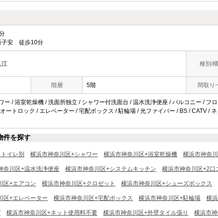
分
子安 徒歩10分
入江
種別/
階層
5階
間取り
ャワー / 浴室乾燥機 / 洗面所独立 / シャワー付洗面台 / 温水洗浄便座 / バルコニー / フ
 オートロック / エレベーター / 宅配ボックス / 駐輪場 / 光ファイバー / BS / CATV 
物件を探す
ストイレ別
横浜市神奈川区+シャワー
横浜市神奈川区+浴室乾燥機
横浜市神奈川
神奈川区+温水洗浄便座
横浜市神奈川区+システムキッチン
横浜市神奈川区+2口
川区+エアコン
横浜市神奈川区+クロゼット
横浜市神奈川区+シューズボックス
川区+エレベーター
横浜市神奈川区+宅配ボックス
横浜市神奈川区+駐輪場
横浜
V
横浜市神奈川区+ネット使用料不要
横浜市神奈川区+外壁タイル張り
横浜市神