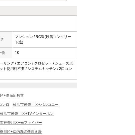
マンション / RC造(鉄筋コンクリー
構造
ト造)
一例
1K
ローリング / エアコン / クロゼット / シューズボ
/ ネット使用料不要 / システムキッチン / 2口コン
区+洗面所独立
コンロ
横浜市神奈川区+バルコニー
横浜市神奈川区+TVインターホン
市神奈川区+光ファイバー
奈川区+室内洗濯機置き場