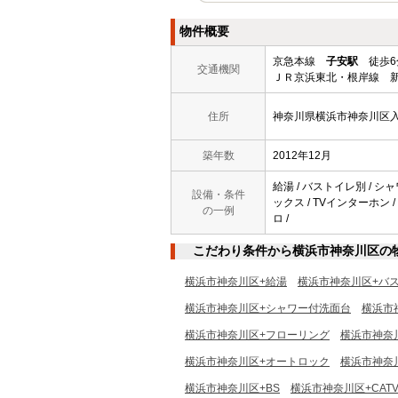
物件概要
京急本線
子安駅
徒歩6
交通機関
ＪＲ京浜東北・根岸線 新
住所
神奈川県横浜市神奈川区
築年数
2012年12月
給湯 / バストイレ別 / シ
設備・条件
ックス / TVインターホン /
の一例
ロ /
こだわり条件から横浜市神奈川区の
横浜市神奈川区+給湯
横浜市神奈川区+バ
横浜市神奈川区+シャワー付洗面台
横浜市
横浜市神奈川区+フローリング
横浜市神奈
横浜市神奈川区+オートロック
横浜市神奈
横浜市神奈川区+BS
横浜市神奈川区+CAT