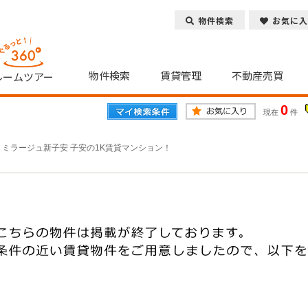
物件検索
お気に入
物件検索
賃貸管理
不動産売買
ルームツアー
0
現在
件
>
ミラージュ新子安 子安の1K賃貸マンション！