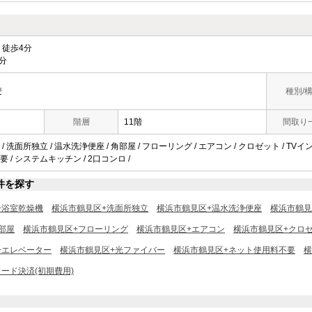
徒歩4分
分
麦
種別/
階層
11階
間取り
 洗面所独立 / 温水洗浄便座 / 角部屋 / フローリング / エアコン / クロゼット / TVイ
 / システムキッチン / 2口コンロ /
件を探す
+浴室乾燥機
横浜市鶴見区+洗面所独立
横浜市鶴見区+温水洗浄便座
横浜市鶴見
部屋
横浜市鶴見区+フローリング
横浜市鶴見区+エアコン
横浜市鶴見区+クロ
+エレベーター
横浜市鶴見区+光ファイバー
横浜市鶴見区+ネット使用料不要
横
ード決済(初期費用)