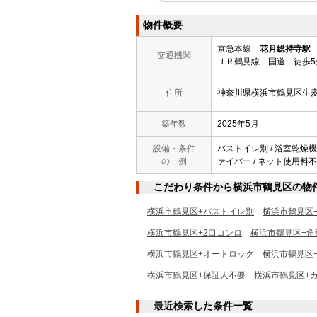
物件概要
京急本線
花月総持寺駅
交通機関
ＪＲ鶴見線 国道 徒歩5
住所
神奈川県横浜市鶴見区生
築年数
2025年5月
設備・条件
バストイレ別 / 浴室乾燥機 /
の一例
ァイバー / ネット使用料不要
こだわり条件から横浜市鶴見区の物
横浜市鶴見区+バストイレ別
横浜市鶴見区
横浜市鶴見区+2口コンロ
横浜市鶴見区+角
横浜市鶴見区+オートロック
横浜市鶴見区
横浜市鶴見区+保証人不要
横浜市鶴見区+カ
最近検索した条件一覧