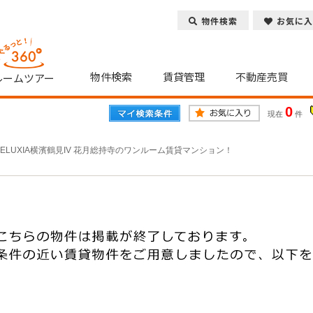
物件検索
お気に入
物件検索
賃貸管理
不動産売買
ルームツアー
0
現在
件
RELUXIA横濱鶴見IV 花月総持寺のワンルーム賃貸マンション！