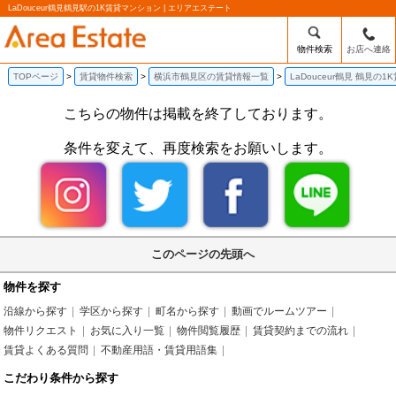
LaDouceur鶴見鶴見駅の1K賃貸マンション | エリアエステート
物件検索
お店へ連絡
TOPページ
賃貸物件検索
横浜市鶴見区の賃貸情報一覧
LaDouceur鶴見 鶴見の
こちらの物件は掲載を終了しております。
条件を変えて、再度検索をお願いします。
このページの先頭へ
物件を探す
沿線から探す
学区から探す
町名から探す
動画でルームツアー
物件リクエスト
お気に入り一覧
物件閲覧履歴
賃貸契約までの流れ
賃貸よくある質問
不動産用語・賃貸用語集
こだわり条件から探す