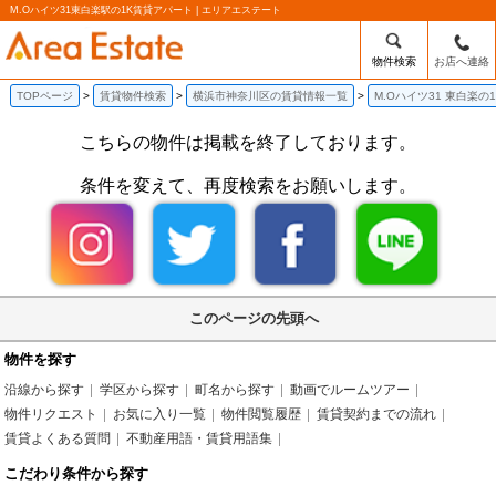
M.Oハイツ31東白楽駅の1K賃貸アパート | エリアエステート
物件検索
お店へ連絡
TOPページ
賃貸物件検索
横浜市神奈川区の賃貸情報一覧
M.Oハイツ31 東白楽の
こちらの物件は掲載を終了しております。
条件を変えて、再度検索をお願いします。
このページの先頭へ
物件を探す
沿線から探す
学区から探す
町名から探す
動画でルームツアー
物件リクエスト
お気に入り一覧
物件閲覧履歴
賃貸契約までの流れ
賃貸よくある質問
不動産用語・賃貸用語集
こだわり条件から探す