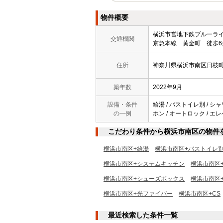
物件概要
横浜市営地下鉄ブルー
交通機関
京急本線 黄金町 徒歩6
住所
神奈川県横浜市南区日枝
築年数
2022年9月
設備・条件
給湯 / バストイレ別 / シャ
の一例
ホン / オートロック / エレ
こだわり条件から横浜市南区の物件
横浜市南区+給湯
横浜市南区+バストイレ
横浜市南区+システムキッチン
横浜市南区
横浜市南区+シューズボックス
横浜市南区
横浜市南区+光ファイバー
横浜市南区+CS
最近検索した条件一覧