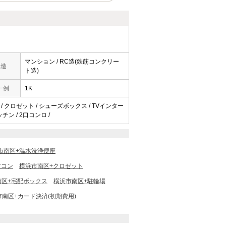
マンション / RC造(鉄筋コンクリー
構造
ト造)
一例
1K
 / クロゼット / シューズボックス / TVインター
ッチン / 2口コンロ /
市南区+温水洗浄便座
アコン
横浜市南区+クロゼット
南区+宅配ボックス
横浜市南区+駐輪場
市南区+カード決済(初期費用)