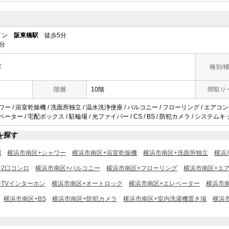
ライン
阪東橋駅
徒歩5分
分
町
種別/
階層
10階
間取り
ワー / 浴室乾燥機 / 洗面所独立 / 温水洗浄便座 / バルコニー / フローリング / エアコン
ベーター / 宅配ボックス / 駐輪場 / 光ファイバー / CS / BS / 防犯カメラ / システムキ
を探す
別
横浜市南区+シャワー
横浜市南区+浴室乾燥機
横浜市南区+洗面所独立
横浜
+2口コンロ
横浜市南区+バルコニー
横浜市南区+フローリング
横浜市南区+エ
+TVインターホン
横浜市南区+オートロック
横浜市南区+エレベーター
横浜市
横浜市南区+BS
横浜市南区+防犯カメラ
横浜市南区+室内洗濯機置き場
横浜