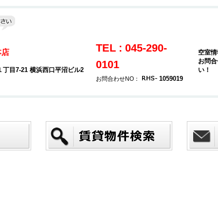
TEL : 045-290-
本店
空室情
お問合
0101
目7-21 横浜西口平沼ビル2
い！
1059019
お問合わせNO：