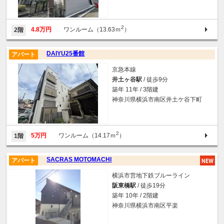
2
4.8万円
ワンルーム（13.63ｍ
）
2階
DAIYU25番館
アパート
京急本線
井土ヶ谷駅
/ 徒歩9分
築年 11年 / 3階建
神奈川県横浜市南区井土ケ谷下町
2
5万円
ワンルーム（14.17ｍ
）
1階
SACRAS MOTOMACHI
アパート
横浜市営地下鉄ブルーライン
阪東橋駅
/ 徒歩19分
築年 10年 / 2階建
神奈川県横浜市南区平楽