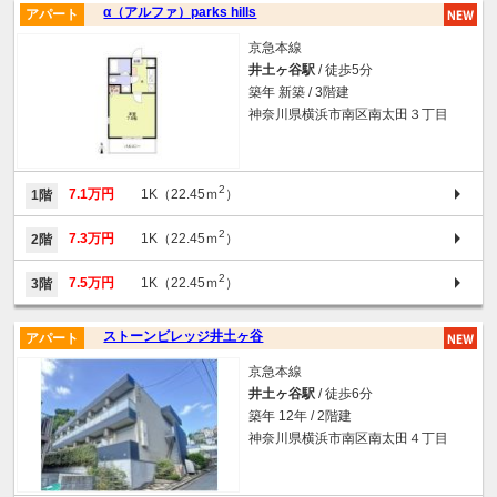
α（アルファ）parks hills
アパート
京急本線
井土ヶ谷駅
/ 徒歩5分
築年 新築 / 3階建
神奈川県横浜市南区南太田３丁目
2
7.1万円
1K（22.45ｍ
）
1階
2
7.3万円
1K（22.45ｍ
）
2階
2
7.5万円
1K（22.45ｍ
）
3階
ストーンビレッジ井土ヶ谷
アパート
京急本線
井土ヶ谷駅
/ 徒歩6分
築年 12年 / 2階建
神奈川県横浜市南区南太田４丁目