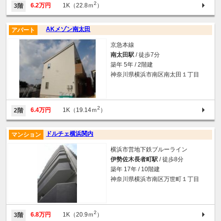
2
6.2万円
1K（22.8ｍ
）
3階
AKメゾン南太田
アパート
京急本線
南太田駅
/ 徒歩7分
築年 5年 / 2階建
神奈川県横浜市南区南太田１丁目
2
6.4万円
1K（19.14ｍ
）
2階
ドルチェ横浜関内
マンション
横浜市営地下鉄ブルーライン
伊勢佐木長者町駅
/ 徒歩8分
築年 17年 / 10階建
神奈川県横浜市南区万世町１丁目
2
6.8万円
1K（20.9ｍ
）
3階