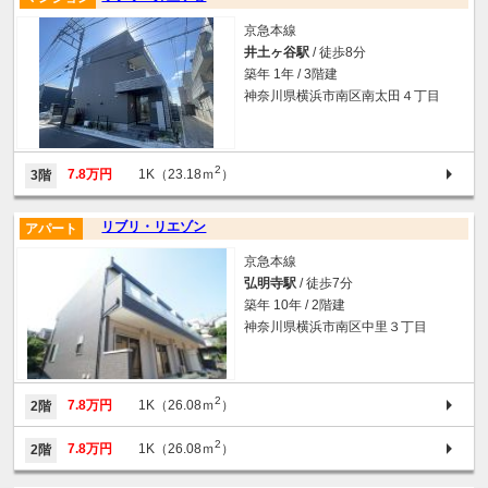
京急本線
井土ヶ谷駅
/ 徒歩8分
築年 1年 / 3階建
神奈川県横浜市南区南太田４丁目
2
7.8万円
1K（23.18ｍ
）
3階
リブリ・リエゾン
アパート
京急本線
弘明寺駅
/ 徒歩7分
築年 10年 / 2階建
神奈川県横浜市南区中里３丁目
2
7.8万円
1K（26.08ｍ
）
2階
2
7.8万円
1K（26.08ｍ
）
2階