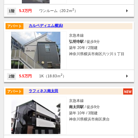
2
5.3万円
ワンルーム（20.2ｍ
）
1階
カルペディエム横浜I
アパート
京急本線
弘明寺駅
/ 徒歩9分
築年 20年 / 2階建
神奈川県横浜市南区六ツ川１丁目
2
5.5万円
1K（18.83ｍ
）
2階
ラフィネス南太田
アパート
京急本線
南太田駅
/ 徒歩9分
築年 10年 / 3階建
神奈川県横浜市南区庚台