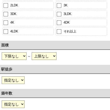
2LDK
3K
3DK
3LDK
4K
4DK
4LDK
それ以上
面積
～
駅徒歩
築年数