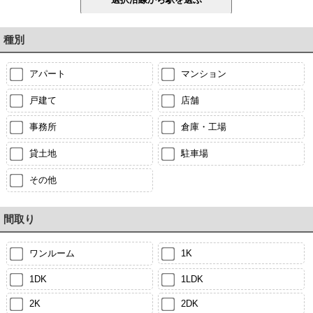
種別
アパート
マンション
戸建て
店舗
事務所
倉庫・工場
貸土地
駐車場
その他
間取り
ワンルーム
1K
1DK
1LDK
2K
2DK