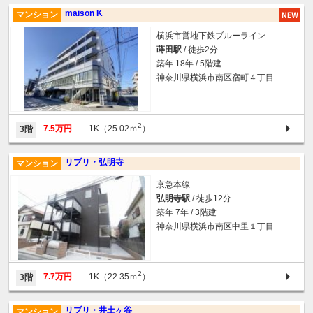
maison K
マンション
横浜市営地下鉄ブルーライン
蒔田駅
/ 徒歩2分
築年 18年 / 5階建
神奈川県横浜市南区宿町４丁目
2
7.5万円
1K（25.02ｍ
）
3階
リブリ・弘明寺
マンション
京急本線
弘明寺駅
/ 徒歩12分
築年 7年 / 3階建
神奈川県横浜市南区中里１丁目
2
7.7万円
1K（22.35ｍ
）
3階
リブリ・井土ヶ谷
マンション