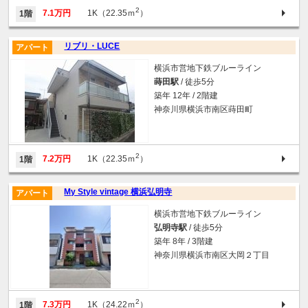
2
7.1万円
1K（22.35ｍ
）
1階
リブリ・LUCE
アパート
横浜市営地下鉄ブルーライン
蒔田駅
/ 徒歩5分
築年 12年 / 2階建
神奈川県横浜市南区蒔田町
2
7.2万円
1K（22.35ｍ
）
1階
My Style vintage 横浜弘明寺
アパート
横浜市営地下鉄ブルーライン
弘明寺駅
/ 徒歩5分
築年 8年 / 3階建
神奈川県横浜市南区大岡２丁目
2
7.3万円
1K（24.22ｍ
）
1階