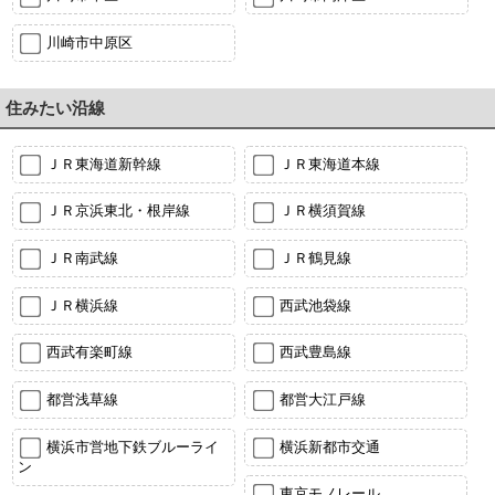
川崎市中原区
住みたい沿線
ＪＲ東海道新幹線
ＪＲ東海道本線
ＪＲ京浜東北・根岸線
ＪＲ横須賀線
ＪＲ南武線
ＪＲ鶴見線
ＪＲ横浜線
西武池袋線
西武有楽町線
西武豊島線
都営浅草線
都営大江戸線
横浜市営地下鉄ブルーライ
横浜新都市交通
ン
東京モノレール