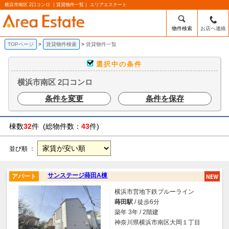
横浜市南区 2口コンロ ｜賃貸物件一覧｜ エリアエステート
物件検索
お店へ連絡
TOPページ
賃貸物件検索
賃貸物件一覧
選択中の条件
横浜市南区 2口コンロ
条件を変更
条件を保存
棟数
32
件 (総物件数：
43
件)
並び順 ：
サンステージ蒔田A棟
アパート
横浜市営地下鉄ブルーライン
蒔田駅
/ 徒歩6分
築年 3年 / 2階建
神奈川県横浜市南区大岡１丁目