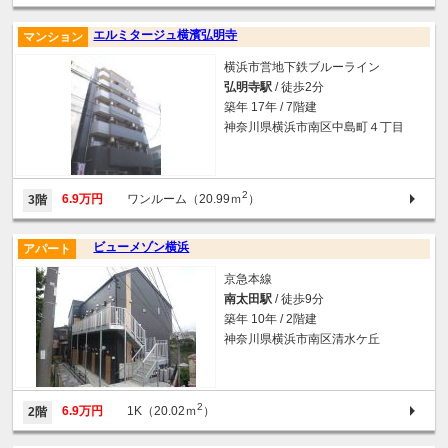
エルミタージュ横濱弘明寺
マンション
横浜市営地下鉄ブルーライン
弘明寺駅
/ 徒歩2分
築年 17年 / 7階建
神奈川県横浜市南区中島町４丁目
2
6.9万円
ワンルーム（20.99ｍ
）
3階
ビューメゾン横浜
アパート
京急本線
南太田駅
/ 徒歩9分
築年 10年 / 2階建
神奈川県横浜市南区清水ケ丘
2
6.9万円
1K（20.02ｍ
）
2階