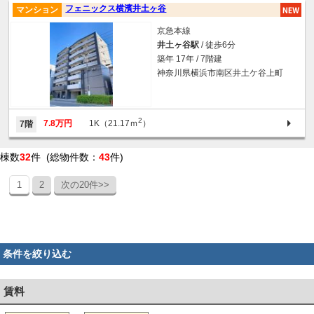
フェニックス横濱井土ヶ谷
マンション
京急本線
井土ヶ谷駅
/ 徒歩6分
築年 17年 / 7階建
神奈川県横浜市南区井土ケ谷上町
2
7.8万円
1K（21.17ｍ
）
7階
棟数
32
件 (総物件数：
43
件)
1
2
次の20件>>
条件を絞り込む
賃料