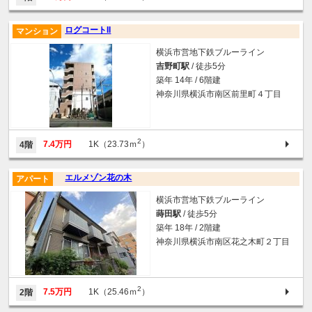
ログコートII
マンション
横浜市営地下鉄ブルーライン
吉野町駅
/ 徒歩5分
築年 14年 / 6階建
神奈川県横浜市南区前里町４丁目
2
7.4万円
1K（23.73ｍ
）
4階
エルメゾン花の木
アパート
横浜市営地下鉄ブルーライン
蒔田駅
/ 徒歩5分
築年 18年 / 2階建
神奈川県横浜市南区花之木町２丁目
2
7.5万円
1K（25.46ｍ
）
2階