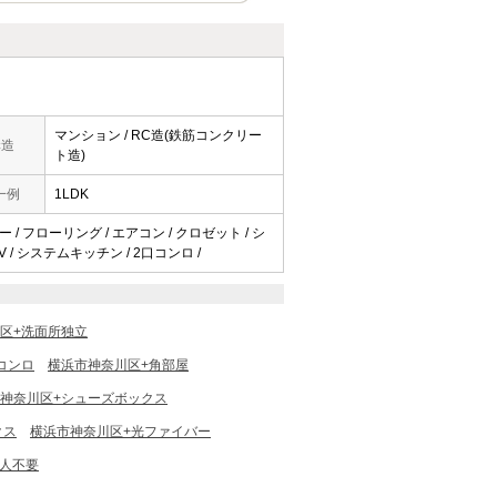
マンション / RC造(鉄筋コンクリー
構造
ト造)
一例
1LDK
 / フローリング / エアコン / クロゼット / シ
V / システムキッチン / 2口コンロ /
区+洗面所独立
コンロ
横浜市神奈川区+角部屋
神奈川区+シューズボックス
クス
横浜市神奈川区+光ファイバー
証人不要