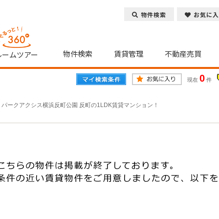
物件検索
お気に入
物件検索
賃貸管理
不動産売買
ルームツアー
0
現在
件
>
パークアクシス横浜反町公園 反町の1LDK賃貸マンション！