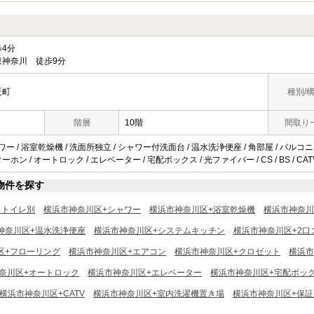
4分
神奈川 徒歩9分
反町
種別/
階層
10階
間取り
ワー / 浴室乾燥機 / 洗面所独立 / シャワー付洗面台 / 温水洗浄便座 / 角部屋 / バルコニー
ホン / オートロック / エレベーター / 宅配ボックス / 光ファイバー / CS / BS / CAT
物件を探す
ストイレ別
横浜市神奈川区+シャワー
横浜市神奈川区+浴室乾燥機
横浜市神奈川
神奈川区+温水洗浄便座
横浜市神奈川区+システムキッチン
横浜市神奈川区+2口
区+フローリング
横浜市神奈川区+エアコン
横浜市神奈川区+クロゼット
横浜市
奈川区+オートロック
横浜市神奈川区+エレベーター
横浜市神奈川区+宅配ボッ
横浜市神奈川区+CATV
横浜市神奈川区+室内洗濯機置き場
横浜市神奈川区+保