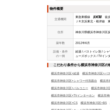
物件概要
東急東横線
反町駅
徒歩
交通機関
ＪＲ京浜東北・根岸線 東
住所
神奈川県横浜市神奈川区
築年数
2012年6月
設備・条件
給湯 / バストイレ別 / シャ
の一例
ューズボックス / TVインター
こだわり条件から横浜市神奈川区の
横浜市神奈川区+給湯
横浜市神奈川区+バ
横浜市神奈川区+シャワー付洗面台
横浜市
横浜市神奈川区+バルコニー
横浜市神奈川
横浜市神奈川区+TVインターホン
横浜市神
横浜市神奈川区+CS
横浜市神奈川区+BS