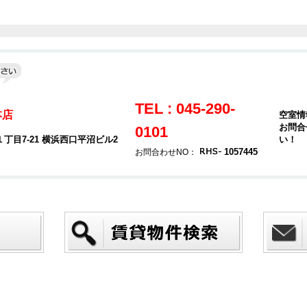
TEL : 045-290-
本店
空室情
お問合
0101
目7-21 横浜西口平沼ビル2
い！
1057445
お問合わせNO：