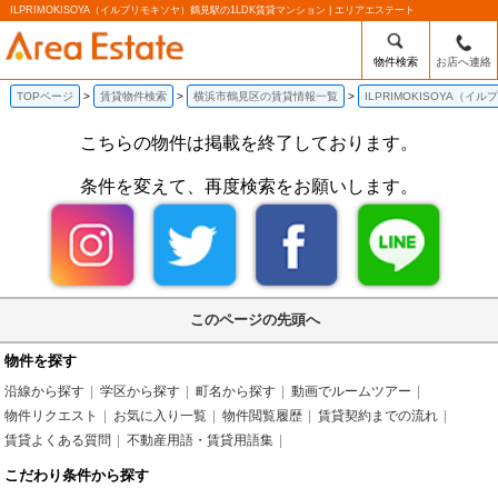
ILPRIMOKISOYA（イルプリモキソヤ）鶴見駅の1LDK賃貸マンション | エリアエステート
物件検索
お店へ連絡
TOPページ
賃貸物件検索
横浜市鶴見区の賃貸情報一覧
ILPRIMOKISOYA（
こちらの物件は掲載を終了しております。
条件を変えて、再度検索をお願いします。
このページの先頭へ
物件を探す
沿線から探す
学区から探す
町名から探す
動画でルームツアー
物件リクエスト
お気に入り一覧
物件閲覧履歴
賃貸契約までの流れ
賃貸よくある質問
不動産用語・賃貸用語集
こだわり条件から探す