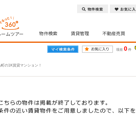
物件検索
お気に入
物件検索
賃貸管理
不動産売買
ルームツアー
0
現在
件
島町の1K賃貸マンション！