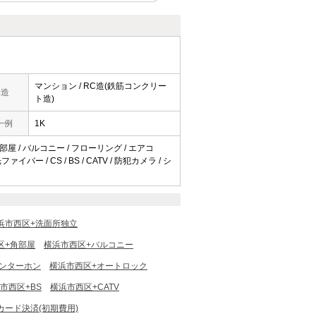
マンション / RC造(鉄筋コンクリー
構造
ト造)
一例
1K
部屋 / バルコニー / フローリング / エアコ
ー / CS / BS / CATV / 防犯カメラ / シ
浜市西区+洗面所独立
区+角部屋
横浜市西区+バルコニー
インターホン
横浜市西区+オートロック
市西区+BS
横浜市西区+CATV
カード決済(初期費用)