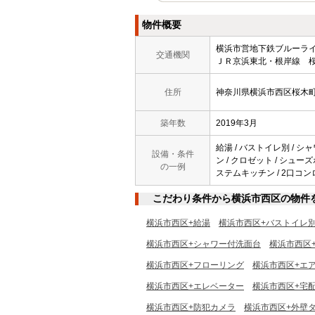
物件概要
横浜市営地下鉄ブルー
交通機関
ＪＲ京浜東北・根岸線 桜
住所
神奈川県横浜市西区桜木
築年数
2019年3月
給湯 / バストイレ別 / シャ
設備・条件
ン / クロゼット / シューズボ
の一例
ステムキッチン / 2口コンロ
こだわり条件から横浜市西区の物件
横浜市西区+給湯
横浜市西区+バストイレ
横浜市西区+シャワー付洗面台
横浜市西区
横浜市西区+フローリング
横浜市西区+エ
横浜市西区+エレベーター
横浜市西区+宅
横浜市西区+防犯カメラ
横浜市西区+外壁