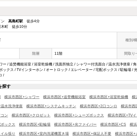
ライン
高島町駅
徒歩4分
木町 徒歩10分
町
種別/
階層
11階
間取り
ワー / 追焚機能浴室 / 浴室乾燥機 / 洗面所独立 / シャワー付洗面台 / 温水洗浄便座 / 角
ックス / TVインターホン / オートロック / エレベーター / 宅配ボックス / 駐輪場 / 光ファイバ
 /
を探す
別
横浜市西区+シャワー
横浜市西区+追焚機能浴室
横浜市西区+浴室乾燥機
横
+温水洗浄便座
横浜市西区+システムキッチン
横浜市西区+2口コンロ
横浜市西
アコン
横浜市西区+クロゼット
横浜市西区+シューズボックス
横浜市西区+TV
配ボックス
横浜市西区+駐輪場
横浜市西区+光ファイバー
横浜市西区+CS
横浜
タイル張り
横浜市西区+室内洗濯機置き場
横浜市西区+保証人不要
横浜市西区+