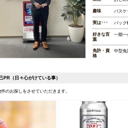
趣味
バスケ
実は･･･
バック
好きな言
一期一
葉
免許・資
中型免
格
己PR（日々心がけている事）
物件のお探しをさせていただきます。