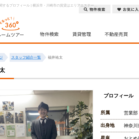
エリアエステート川崎店のスタッフ紹介/ 福井祐太の趣味や出身地に関するプロフィール | 横浜市・川崎市の賃貸はエリアエステートにお任せ下さい！
物件検索
お気に入
物件検索
賃貸管理
不動産売買
ルームツアー
ジ
スタッフ紹介一覧
福井祐太
太
プロフィール
所属
営業部
出身地
神奈川
星座
おとめ