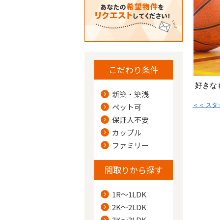
こだわり条件
好きな
新築・築浅
＜＜ ス
ペット可
保証人不要
カップル
ファミリー
間取りから探す
1R～1LDK
2K～2LDK
3K～3LDK