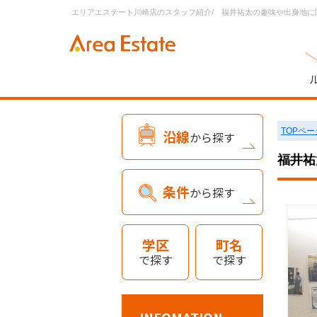
TOPペー
沿線
から探す
福井祐
条件
から探す
学区
町名
で探す
で探す