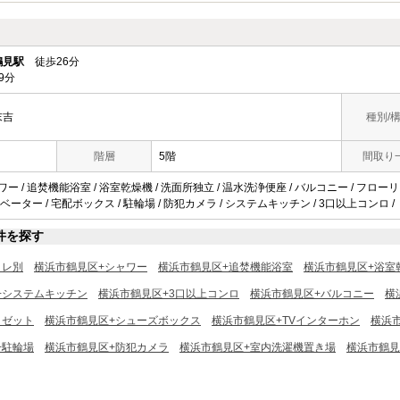
鶴見駅
徒歩26分
9分
末吉
種別/
階層
5階
間取り
ャワー / 追焚機能浴室 / 浴室乾燥機 / 洗面所独立 / 温水洗浄便座 / バルコニー / フロー
レベーター / 宅配ボックス / 駐輪場 / 防犯カメラ / システムキッチン / 3口以上コンロ /
件を探す
イレ別
横浜市鶴見区+シャワー
横浜市鶴見区+追焚機能浴室
横浜市鶴見区+浴室
+システムキッチン
横浜市鶴見区+3口以上コンロ
横浜市鶴見区+バルコニー
横
ロゼット
横浜市鶴見区+シューズボックス
横浜市鶴見区+TVインターホン
横浜
+駐輪場
横浜市鶴見区+防犯カメラ
横浜市鶴見区+室内洗濯機置き場
横浜市鶴見