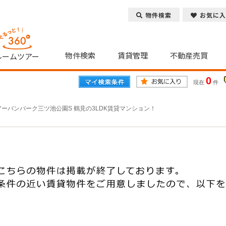
物件検索
お気に入
物件検索
賃貸管理
不動産売買
ルームツアー
0
現在
件
アーバンパーク三ツ池公園S 鶴見の3LDK賃貸マンション！