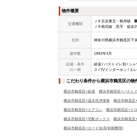
物件概要
ＪＲ京浜東北・根岸線
交通機関
ＪＲ南武線 尻手 徒歩2
住所
神奈川県横浜市鶴見区下
築年数
1992年3月
設備・条件
給湯 / バストイレ別 / シ
の一例
ス / TVインターホン / エ
こだわり条件から横浜市鶴見区の物
横浜市鶴見区+給湯
横浜市鶴見区+バスト
横浜市鶴見区+温水洗浄便座
横浜市鶴見区
横浜市鶴見区+エアコン
横浜市鶴見区+ク
横浜市鶴見区+宅配ボックス
横浜市鶴見区
横浜市鶴見区+カード決済(初期費用)