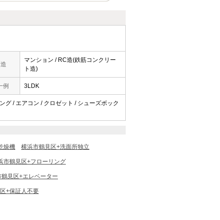
マンション / RC造(鉄筋コンクリー
構造
ト造)
一例
3LDK
リング / エアコン / クロゼット / シューズボック
乾燥機
横浜市鶴見区+洗面所独立
浜市鶴見区+フローリング
市鶴見区+エレベーター
区+保証人不要